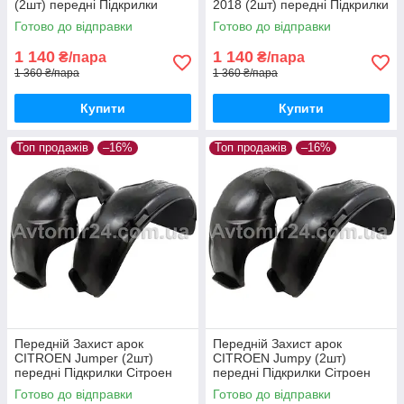
(2шт) передні Підкрилки
2018 (2шт) передні Підкрилки
Сітроен Берлінго пара
Сітроен Берлінго 2 пара
Готово до відправки
Готово до відправки
передніх
передніх
1 140
1 140
₴/пара
₴/пара
1 360 ₴/пара
1 360 ₴/пара
Купити
Купити
Топ продажів
–16%
Топ продажів
–16%
Передній Захист арок
Передній Захист арок
CITROEN Jumper (2шт)
CITROEN Jumpy (2шт)
передні Підкрилки Сітроен
передні Підкрилки Сітроен
Джампер пара передніх
Джампі пара передніх
Готово до відправки
Готово до відправки