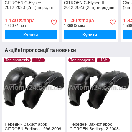
CITROEN C-Elysеe II
CITROEN C-Elysеe II
Chev
2012-2023 (2шт) передні
2012-2023 (2шт) передній
(2шт
Підкрилки Сітроен Ц-
захист арок Сітроен Ц-
Шевр
Еліссе пара передніх
Еліссе пара передніх
задн
1 140
1 140
1 3
₴/пара
₴/пара
1 360 ₴/пара
1 360 ₴/пара
1 560
Купити
Купити
Акційні пропозиції та новинки
Топ продажів
–16%
Топ продажів
–16%
Передній Захист арок
Передній Захист арок
CITROEN Berlingo 1996-2009
CITROEN Berlingo 2 2008-