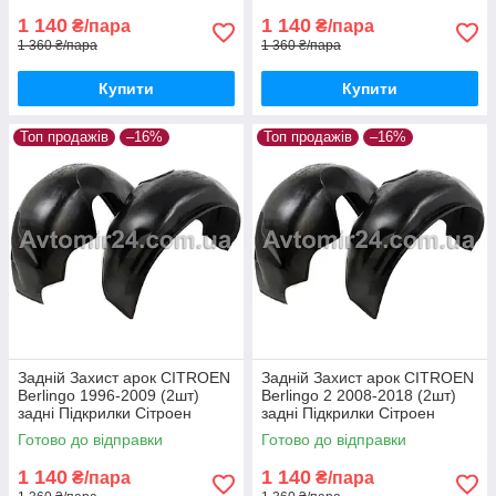
1 140
1 140
₴/пара
₴/пара
1 360 ₴/пара
1 360 ₴/пара
Купити
Купити
Топ продажів
–16%
Топ продажів
–16%
Задній Захист арок CITROEN
Задній Захист арок CITROEN
Berlingo 1996-2009 (2шт)
Berlingo 2 2008-2018 (2шт)
задні Підкрилки Сітроен
задні Підкрилки Сітроен
Берлінго пара задніх
Берлінго 2 пара задніх
Готово до відправки
Готово до відправки
1 140
1 140
₴/пара
₴/пара