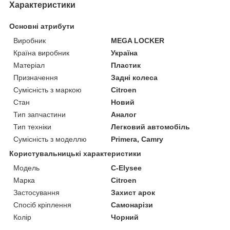
Характеристики
Основні атрибути
Виробник
MEGA LOCKER
Країна виробник
Україна
Матеріал
Пластик
Призначення
Задні колеса
Сумісність з маркою
Citroen
Стан
Новий
Тип запчастини
Аналог
Тип техніки
Легковий автомобіль
Сумісність з моделлю
Primera, Camry
Користувальницькі характеристики
Мoдель
C-Elysеe
Марка
Citroen
Застосування
Захист арок
Спосіб кріплення
Самонарізи
Колір
Чорний