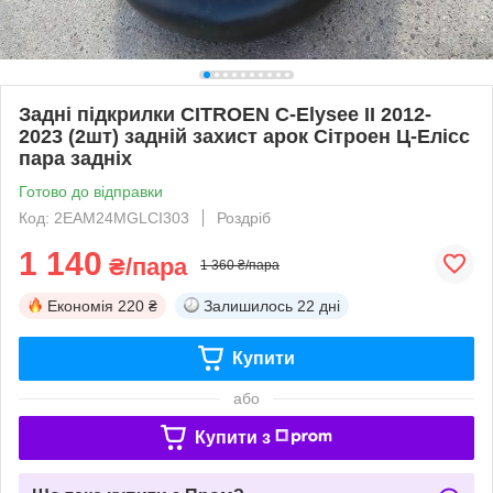
Задні підкрилки CITROEN C-Elysеe II 2012-
2023 (2шт) задній захист арок Сітроен Ц-Елісс
пара задніх
Готово до відправки
Код: 2EAM24MGLCI303
Роздріб
1 140
₴/пара
1 360 ₴/пара
Економія
220 ₴
Залишилось
22 дні
Купити
або
Купити з