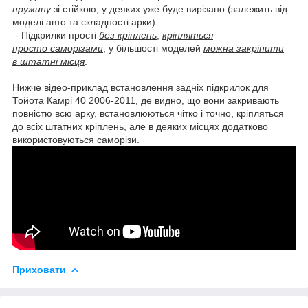
пружину
зі стійкою, у деяких уже буде вирізано (залежить від
моделі авто та складності арки).
- Підкрилки прості
без кріплень
,
кріпляться
просто саморізами
, у більшості моделей
можна закріпити
в штатні місця
.
Нижче відео-приклад встановлення задніх підкрилок для
Тойота Камрі 40 2006-2011, де видно, що вони закривають
повністю всю арку, встановлюються чітко і точно, кріпляться
до всіх штатних кріплень, але в деяких місцях додатково
використовуються саморізи.
Приховати