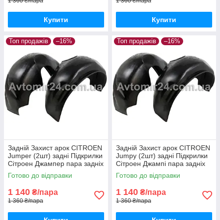
1 360 ₴/пара
1 360 ₴/пара
Купити
Купити
Топ продажів
–16%
Топ продажів
–16%
Задній Захист арок CITROEN
Задній Захист арок CITROEN
Jumper (2шт) задні Підкрилки
Jumpy (2шт) задні Підкрилки
Сітроен Джампер пара задніх
Сітроен Джампі пара задніх
Готово до відправки
Готово до відправки
1 140
1 140
₴/пара
₴/пара
1 360 ₴/пара
1 360 ₴/пара
Купити
Купити