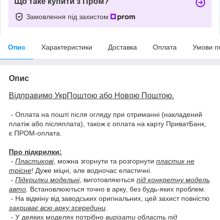
Що таке купити з Пром?
Замовлення під захистом
Опис
Характеристики
Доставка
Оплата
Умови п
Опис
Відправимо УкрПоштою або Новою Поштою.
- Оплата на пошті після огляду при отриманні (накладений
платіж або післяплата), також є оплата на карту ПриватБанк,
є ПРОМ-оплата.
Про підкрилки:
-
Пластикові
, можна згорнути та розгорнути
пластик не
трісне
! Дуже міцні, але водночас еластичні.
-
Підкрилки модельні
, виготовляються
під конкретну модель
авто
. Встановлюються точно в арку, без будь-яких проблем.
- На відміну від заводських оригінальних, цей захист повністю
закриває всю арку зсередини
.
- У деяких моделях потрібно
вирізати область під