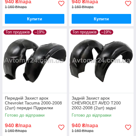
940
940
₴/пара
₴/пара
1 160 ₴/пара
1 160 ₴/пара
Купити
Купити
Топ продажів
–19%
Топ продажів
–19%
Передній Захист арок
Задній Захист арок
Chevrolet Tacuma 2000-2008
CHEVROLET AVEO Т200
(2шт) передні Підкрилки
2002-2008 (2шт) задні
Шевроле Такума пара
Підкрилки Шевроле Авео
Готово до відправки
Готово до відправки
передніх
т200 пара задніх
940
940
₴/пара
₴/пара
1 160 ₴/пара
1 160 ₴/пара