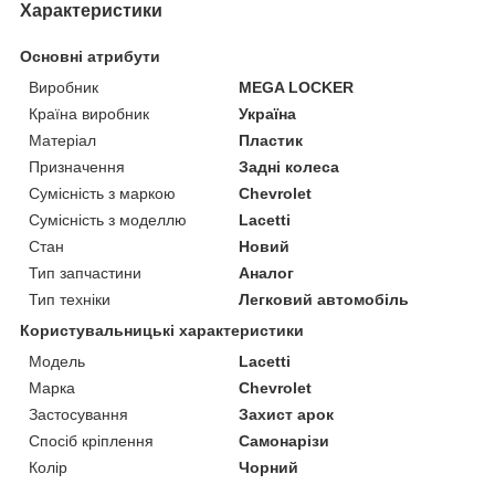
Характеристики
Основні атрибути
Виробник
MEGA LOCKER
Країна виробник
Україна
Матеріал
Пластик
Призначення
Задні колеса
Сумісність з маркою
Chevrolet
Сумісність з моделлю
Lacetti
Стан
Новий
Тип запчастини
Аналог
Тип техніки
Легковий автомобіль
Користувальницькі характеристики
Мoдель
Lacetti
Марка
Chevrolet
Застосування
Захист арок
Спосіб кріплення
Самонарізи
Колір
Чорний