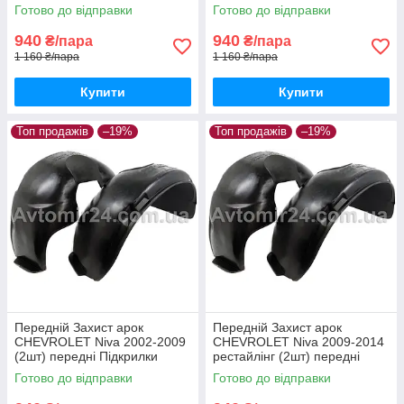
Підкрилки Шевроле Авео
Шевроле Лачетті пара
Готово до відправки
Готово до відправки
т200 пара передніх
передніх
940
940
₴/пара
₴/пара
1 160 ₴/пара
1 160 ₴/пара
Купити
Купити
Топ продажів
–19%
Топ продажів
–19%
Передній Захист арок
Передній Захист арок
CHEVROLET Niva 2002-2009
CHEVROLET Niva 2009-2014
(2шт) передні Підкрилки
рестайлінг (2шт) передні
Шевроле Нива пара передніх
Підкрилки Шевроле Нива
Готово до відправки
Готово до відправки
рестайлінг пара передніх