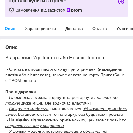
Що таке купити з Пром?
Замовлення під захистом
Опис
Характеристики
Доставка
Оплата
Умови п
Опис
Відправимо УкрПоштою або Новою Поштою.
- Оплата на пошті після огляду при отриманні (накладений
платіж або післяплата), також є оплата на карту ПриватБанк,
є ПРОМ-оплата.
Про підкрилки:
-
Пластикові
, можна згорнути та розгорнути
пластик не
трісне
! Дуже міцні, але водночас еластичні.
-
Підкрилки модельні
, виготовляються
під конкретну модель
авто
. Встановлюються точно в арку, без будь-яких проблем.
- На відміну від заводських оригінальних, цей захист повністю
закриває всю арку зсередини
.
- У деяких моделях потрібно
вирізати область під