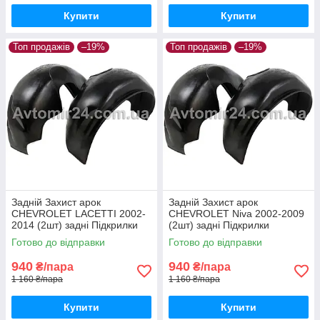
Купити
Купити
Топ продажів
–19%
Топ продажів
–19%
Задній Захист арок
Задній Захист арок
CHEVROLET LACETTI 2002-
CHEVROLET Niva 2002-2009
2014 (2шт) задні Підкрилки
(2шт) задні Підкрилки
Шевроле Лачетті пара задніх
Шевроле Нива пара задніх
Готово до відправки
Готово до відправки
940
940
₴/пара
₴/пара
1 160 ₴/пара
1 160 ₴/пара
Купити
Купити