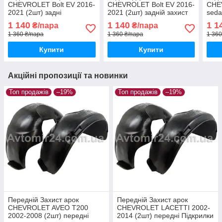
CHEVROLET Bolt EV 2016-
CHEVROLET Bolt EV 2016-
CHE
2021 (2шт) задні
2021 (2шт) задній захист
seda
Підкрилки Шевроле Болт
арок Шевроле Болт ЕВ
задн
1 140
1 140
1 1
₴/пара
₴/пара
ЕВ пара задніх
пара задніх
Круз
1 360 ₴/пара
1 360 ₴/пара
1 360
Купити
Купити
Акційні пропозиції та новинки
Топ продажів
–19%
Топ продажів
–19%
Передній Захист арок
Передній Захист арок
CHEVROLET AVEO Т200
CHEVROLET LACETTI 2002-
2002-2008 (2шт) передні
2014 (2шт) передні Підкрилки