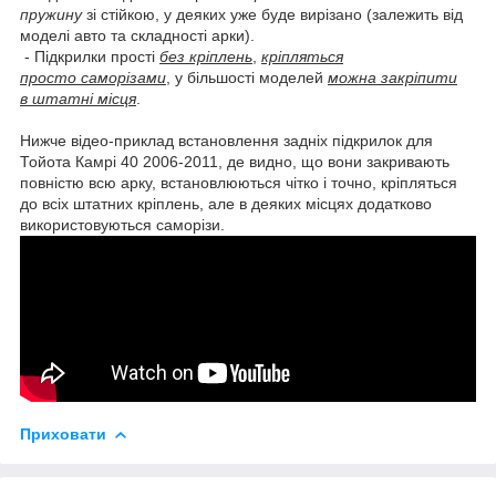
пружину
зі стійкою, у деяких уже буде вирізано (залежить від
моделі авто та складності арки).
- Підкрилки прості
без кріплень
,
кріпляться
просто саморізами
, у більшості моделей
можна закріпити
в штатні місця
.
Нижче відео-приклад встановлення задніх підкрилок для
Тойота Камрі 40 2006-2011, де видно, що вони закривають
повністю всю арку, встановлюються чітко і точно, кріпляться
до всіх штатних кріплень, але в деяких місцях додатково
використовуються саморізи.
Приховати