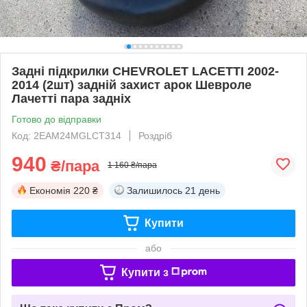
Задні підкрилки CHEVROLET LACETTI 2002-
2014 (2шт) задній захист арок Шевроле
Лачетті пара задніх
Готово до відправки
Код: 2EAM24MGLCT314
Роздріб
940
₴/пара
1 160 ₴/пара
Економія
220 ₴
Залишилось
21 день
Купити
або
Купити з