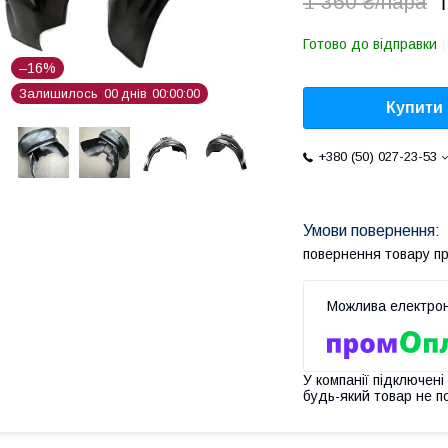
1
1 360 ₴/пара
Готово до відправки
–16%
Залишилось
0
0
днів
0
0
0
0
0
0
Купити
+380 (50) 027-23-53
повернення товару п
У компанії підключені
будь-який товар не п