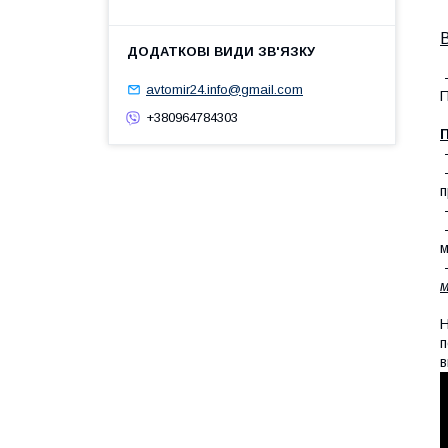
-
avtomir24.info@gmail.com
П
+380964784303
П
п
-
-
м
-
м
Н
п
в