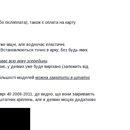
о післяплата), також є оплата на карту
уже міцні, але водночас еластичні.
. Встановлюються точно в арку, без будь-яких
иває всю арку зсередини
.
кою, у деяких уже буде вирізано (залежить від
 більшості моделей
можна закріпити в штатні
мрі 40 2006-2011, де видно, що вони закривають
х штатних кріплень, але в деяких місцях додатково