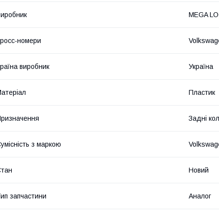
иробник
MEGA L
росс-номери
Volkswa
раїна виробник
Україна
атеріал
Пластик
ризначення
Задні ко
умісність з маркою
Volkswag
Стан
Новий
ип запчастини
Аналог