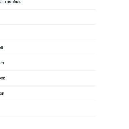
 автомобіль
b6
en
рок
зи