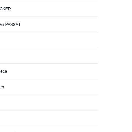
OCKER
gen PASSAT
леса
en