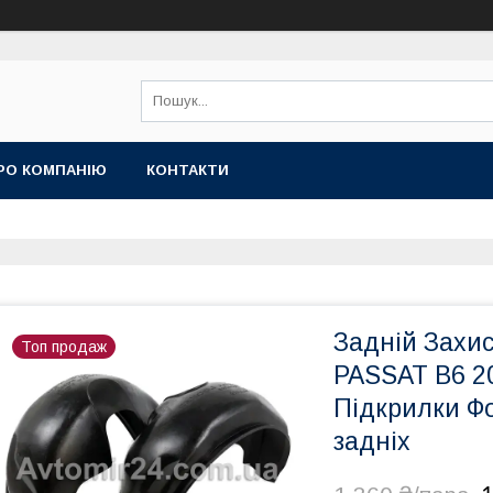
РО КОМПАНІЮ
КОНТАКТИ
Задній Зах
Топ продаж
PASSAT B6 20
Підкрилки Ф
задніх