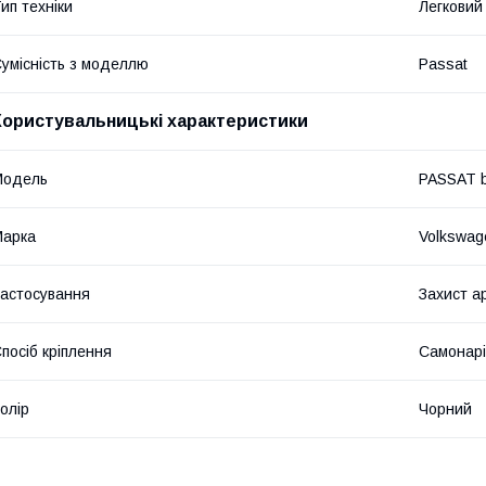
ип техніки
Легковий
умісність з моделлю
Passat
Користувальницькі характеристики
Мoдель
PASSAT 
Марка
Volkswag
астосування
Захист а
посіб кріплення
Самонарі
олір
Чорний