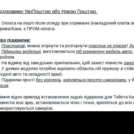
Відправимо УкрПоштою або Новою Поштою.
 Оплата на пошті після огляду при отриманні (накладений платіж аб
риватБанк, є ПРОМ-оплата.
ро підкрилки:
-
Пластикові
, можна згорнути та розгорнути
пластик не трісне
! Д
-
Підкрилки модельні
, виготовляються
під конкретну модель авто
роблем.
 На відміну від заводських оригінальних, цей захист повністю
закр
 У деяких моделях потрібно
вирізати область під пружину
зі стій
оделі авто та складності арки).
 Підкрилки прості
без кріплень
,
кріпляться просто саморізами
, у
ісця
.
ижче відео-приклад встановлення задніх підкрилок для Тойота Ка
овністю всю арку, встановлюються чітко і точно, кріпляться до всі
икористовуються саморізи.