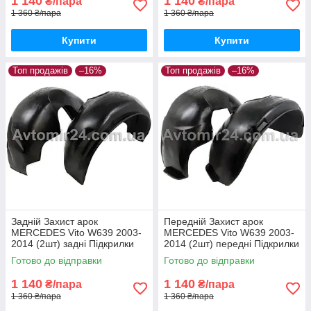
1 140
1 140
₴/пара
₴/пара
1 360 ₴/пара
1 360 ₴/пара
Купити
Купити
Топ продажів
–16%
Топ продажів
–16%
Задній Захист арок
Передній Захист арок
MERCEDES Vito W639 2003-
MERCEDES Vito W639 2003-
2014 (2шт) задні Підкрилки
2014 (2шт) передні Підкрилки
Мерседес Віто В639 пара
Мерседес Віто В639 пара
Готово до відправки
Готово до відправки
задніх
передніх
1 140
1 140
₴/пара
₴/пара
1 360 ₴/пара
1 360 ₴/пара