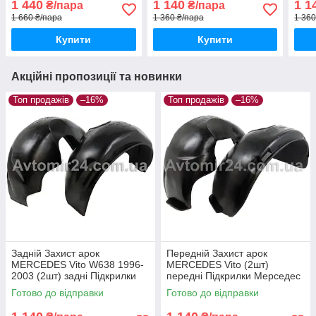
1 440
1 140
1 1
₴/пара
₴/пара
Мерседес Спринтер з
В638
1 660 ₴/пара
1 360 ₴/пара
1 360
2018 пара задніх
Купити
Купити
Акційні пропозиції та новинки
Топ продажів
–16%
Топ продажів
–16%
Задній Захист арок
Передній Захист арок
MERCEDES Vito W638 1996-
MERCEDES Vito (2шт)
2003 (2шт) задні Підкрилки
передні Підкрилки Мерседес
Мерседес Віто В638 пара
Віто пара передніх
Готово до відправки
Готово до відправки
задніх