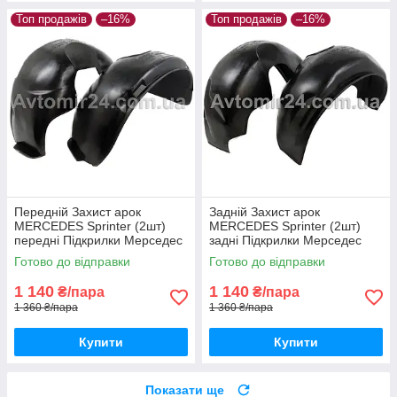
Топ продажів
–16%
Топ продажів
–16%
Передній Захист арок
Задній Захист арок
MERCEDES Sprinter (2шт)
MERCEDES Sprinter (2шт)
передні Підкрилки Мерседес
задні Підкрилки Мерседес
Спрінтер пара передніх
Спринтер пара задніх
Готово до відправки
Готово до відправки
1 140
1 140
₴/пара
₴/пара
1 360 ₴/пара
1 360 ₴/пара
Купити
Купити
Показати ще