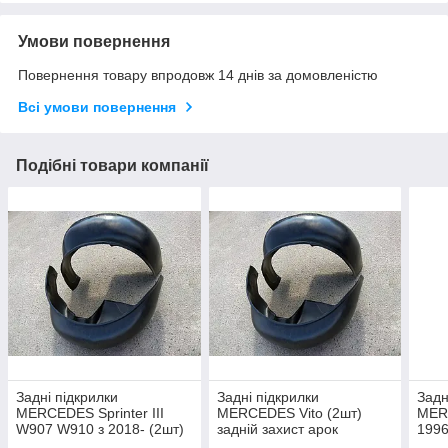
Умови повернення
Повернення товару впродовж 14 днів за домовленістю
Всі умови повернення
Подібні товари компанії
Задні підкрилки
Задні підкрилки
Задн
MERCEDES Sprinter III
MERCEDES Vito (2шт)
MER
W907 W910 з 2018- (2шт)
задній захист арок
1996
задній захист арок
Мерседес Віто пара задніх
захи