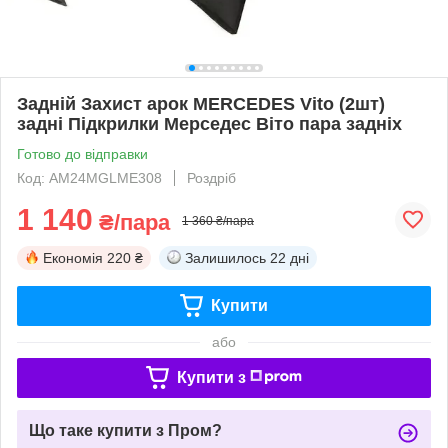
Задній Захист арок MERCEDES Vito (2шт)
задні Підкрилки Мерседес Віто пара задніх
Готово до відправки
Код: AM24MGLME308
Роздріб
1 140
₴/пара
1 360 ₴/пара
Економія
220 ₴
Залишилось
22 дні
Купити
або
Купити з
Що таке купити з Пром?