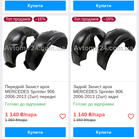
Купити
Купити
Топ продажів
–16%
Топ продажів
–16%
Передній Захист арок
Задній Захист арок
MERCEDES Sprinter 906
MERCEDES Sprinter 906
2006-2013 (2шт) передні
2006-2013 (2шт) задні
Підкрилки Мерседес
Підкрилки Мерседес
Готово до відправки
Готово до відправки
Спрінтер 906 пара передніх
Спринтер 906 пара задніх
1 140
1 140
₴/пара
₴/пара
1 360 ₴/пара
1 360 ₴/пара
Купити
Купити