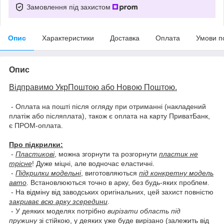
Замовлення під захистом
Опис
Характеристики
Доставка
Оплата
Умови п
Опис
Відправимо УкрПоштою або Новою Поштою.
- Оплата на пошті після огляду при отриманні (накладений
платіж або післяплата), також є оплата на карту ПриватБанк,
є ПРОМ-оплата.
Про підкрилки:
-
Пластикові
, можна згорнути та розгорнути
пластик не
трісне
! Дуже міцні, але водночас еластичні.
-
Підкрилки модельні
, виготовляються
під конкретну модель
авто
. Встановлюються точно в арку, без будь-яких проблем.
- На відміну від заводських оригінальних, цей захист повністю
закриває всю арку зсередини
.
- У деяких моделях потрібно
вирізати область під
пружину
зі стійкою, у деяких уже буде вирізано (залежить від