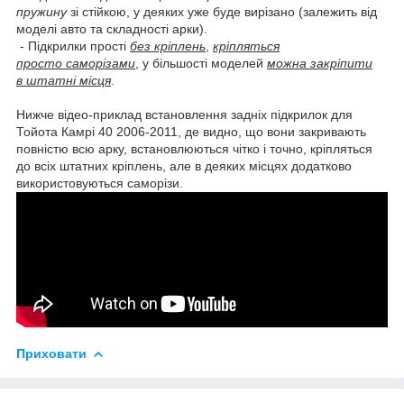
пружину
зі стійкою, у деяких уже буде вирізано (залежить від
моделі авто та складності арки).
- Підкрилки прості
без кріплень
,
кріпляться
просто саморізами
, у більшості моделей
можна закріпити
в штатні місця
.
Нижче відео-приклад встановлення задніх підкрилок для
Тойота Камрі 40 2006-2011, де видно, що вони закривають
повністю всю арку, встановлюються чітко і точно, кріпляться
до всіх штатних кріплень, але в деяких місцях додатково
використовуються саморізи.
Приховати