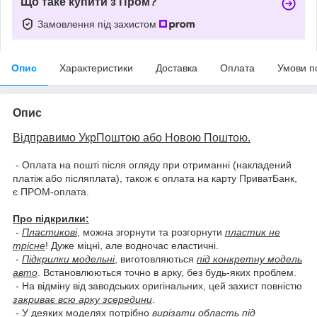
Що таке купити з Пром?
Замовлення під захистом
Опис
Характеристики
Доставка
Оплата
Умови п
Опис
Відправимо УкрПоштою або Новою Поштою.
- Оплата на пошті після огляду при отриманні (накладений
платіж або післяплата), також є оплата на карту ПриватБанк,
є ПРОМ-оплата.
Про підкрилки:
-
Пластикові
, можна згорнути та розгорнути
пластик не
трісне
! Дуже міцні, але водночас еластичні.
-
Підкрилки модельні
, виготовляються
під конкретну модель
авто
. Встановлюються точно в арку, без будь-яких проблем.
- На відміну від заводських оригінальних, цей захист повністю
закриває всю арку зсередини
.
- У деяких моделях потрібно
вирізати область під