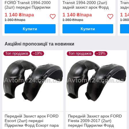
FORD Transit 1994-2000
Transit 1994-2000 (2шт)
Tran
(2шт) передні Підкрилки
задній захист арок Форд
задн
Форд Транзит до 2000
Транзит до 2000 пара
Тран
1 140
1 140
1 1
₴/пара
₴/пара
пара передніх
задніх
задн
1 360 ₴/пара
1 360 ₴/пара
1 360
Купити
Купити
Акційні пропозиції та новинки
Топ продажів
–19%
Топ продажів
–19%
Передній Захист арок FORD
Передній Захист арок FORD
Escort (2шт) передні
Fiesta 2009-2017 (2шт)
Підкрилки Форд Ескорт пара
передні Підкрилки Форд