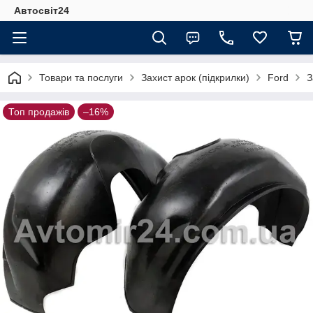
Автосвіт24
Товари та послуги
Захист арок (підкрилки)
Ford
З
Топ продажів
–16%