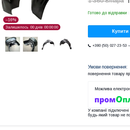
1
1 360 ₴/пара
Готово до відправки
–16%
Залишилось
0
0
днів
0
0
0
0
0
0
Купити
+380 (50) 027-23-53
повернення товару п
У компанії підключені
будь-який товар не п