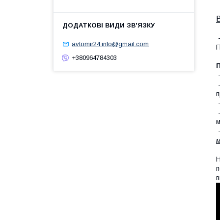
-
avtomir24.info@gmail.com
П
+380964784303
П
п
-
-
м
-
м
Н
п
в