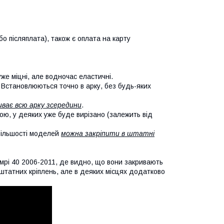
о післяплата), також є оплата на карту
уже міцні, але водночас еластичні.
. Встановлюються точно в арку, без будь-яких
иває всю арку зсередини
.
кою, у деяких уже буде вирізано (залежить від
 більшості моделей
можна закріпити в штатні
мрі 40 2006-2011, де видно, що вони закривають
х штатних кріплень, але в деяких місцях додатково