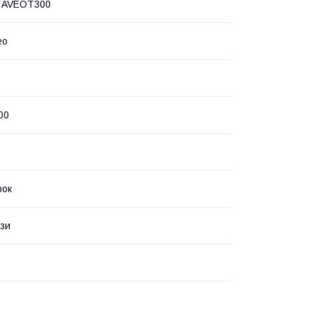
t AVEOT300
eo
00
рок
зи