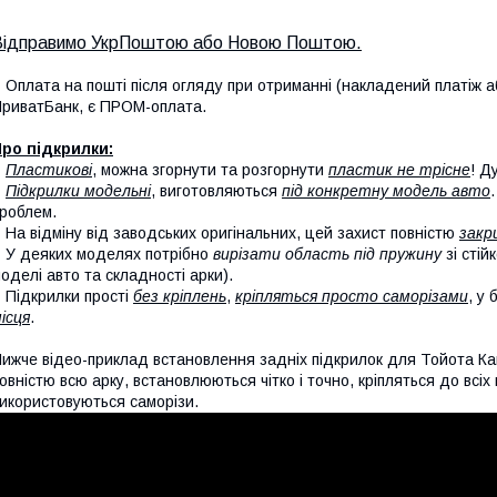
Відправимо УкрПоштою або Новою Поштою.
 Оплата на пошті після огляду при отриманні (накладений платіж аб
риватБанк, є ПРОМ-оплата.
ро підкрилки:
-
Пластикові
, можна згорнути та розгорнути
пластик не трісне
! Д
-
Підкрилки модельні
, виготовляються
під конкретну модель авто
роблем.
 На відміну від заводських оригінальних, цей захист повністю
закр
 У деяких моделях потрібно
вирізати область під пружину
зі стій
оделі авто та складності арки).
 Підкрилки прості
без кріплень
,
кріпляться просто саморізами
, у
ісця
.
ижче відео-приклад встановлення задніх підкрилок для Тойота Ка
овністю всю арку, встановлюються чітко і точно, кріпляться до всі
икористовуються саморізи.