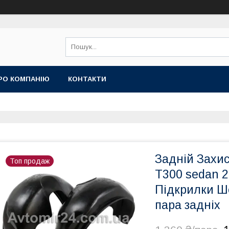
РО КОМПАНІЮ
КОНТАКТИ
Задній Захи
Топ продаж
Т300 sedan 2
Підкрилки Ш
пара задніх