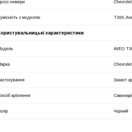
росс-номери
Chevrole
умісність з моделлю
T300, Av
Користувальницькі характеристики
Мoдель
AVEO T3
Марка
Chevrolet
астосування
Захист а
посіб кріплення
Самонарі
олір
Чорний