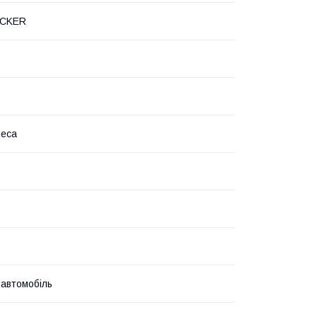
OCKER
леса
 автомобіль