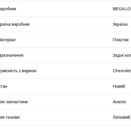
иробник
MEGA L
раїна виробник
Україна
атеріал
Пластик
ризначення
Задні ко
умісність з маркою
Chevrolet
Стан
Новий
ип запчастини
Аналог
ип техніки
Легковий