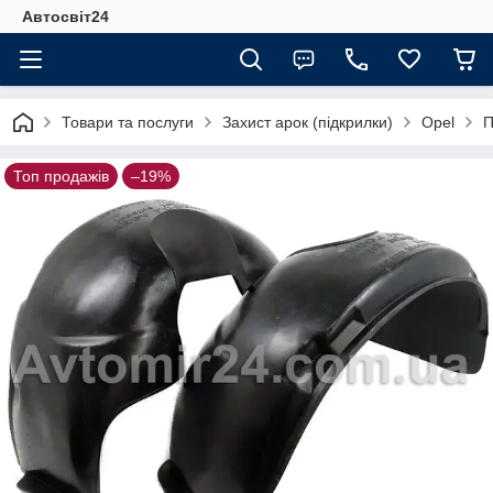
Автосвіт24
Товари та послуги
Захист арок (підкрилки)
Opel
П
Топ продажів
–19%