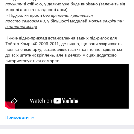
пружину
зі стійкою, у деяких уже буде вирізано (залежить від
моделі авто та складності арки).
- Підкрилки прості
без кріплень
,
кріпляться
просто саморізами
, у більшості моделей
можна закріпити
в штатні місця
.
Нижче відео-приклад встановлення задніх підкрилок для
Тойота Камрі 40 2006-2011, де видно, що вони закривають
повністю всю арку, встановлюються чітко і точно, кріпляться
до всіх штатних кріплень, але в деяких місцях додатково
використовуються саморізи.
Приховати