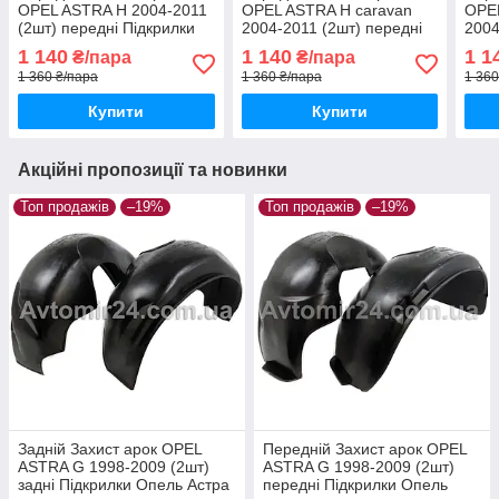
OPEL ASTRA H 2004-2011
OPEL ASTRA H caravan
OPEL
(2шт) передні Підкрилки
2004-2011 (2шт) передні
2004
Опель Астра Н пара
Підкрилки Опель Астра Н
Підк
1 140
1 140
1 1
₴/пара
₴/пара
передніх
караван пара передніх
хетч
1 360 ₴/пара
1 360 ₴/пара
1 360
Купити
Купити
Акційні пропозиції та новинки
Топ продажів
–19%
Топ продажів
–19%
Задній Захист арок OPEL
Передній Захист арок OPEL
ASTRA G 1998-2009 (2шт)
ASTRA G 1998-2009 (2шт)
задні Підкрилки Опель Астра
передні Підкрилки Опель