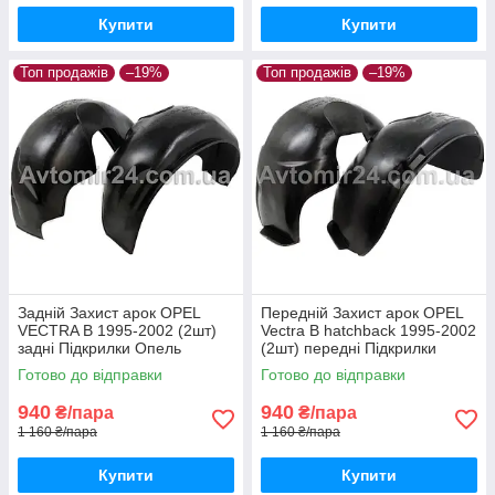
Купити
Купити
Топ продажів
–19%
Топ продажів
–19%
Задній Захист арок OPEL
Передній Захист арок OPEL
VECTRA B 1995-2002 (2шт)
Vectra B hatchback 1995-2002
задні Підкрилки Опель
(2шт) передні Підкрилки
Вектра Б пара задніх
Опель Вектра Б хетчбек пара
Готово до відправки
Готово до відправки
передніх
940
940
₴/пара
₴/пара
1 160 ₴/пара
1 160 ₴/пара
Купити
Купити