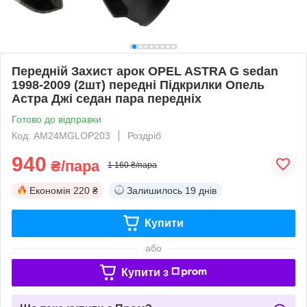
Передній Захист арок OPEL ASTRA G sedan
1998-2009 (2шт) передні Підкрилки Опель
Астра Джі седан пара передніх
Готово до відправки
Код: AM24MGLOP203
Роздріб
940
₴/пара
1 160 ₴/пара
Економія
220 ₴
Залишилось
19 днів
Купити
або
Купити з