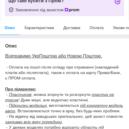
Що таке купити з Пром?
Замовлення під захистом
Опис
Характеристики
Доставка
Оплата
Умови п
Опис
Відправимо УкрПоштою або Новою Поштою.
- Оплата на пошті після огляду при отриманні (накладений
платіж або післяплата), також є оплата на карту ПриватБанк,
є ПРОМ-оплата.
Про підкрилки:
-
Пластикові
, можна згорнути та розгорнути
пластик не
трісне
! Дуже міцні, але водночас еластичні.
-
Підкрилки модельні
, виготовляються
під конкретну модель
авто
. Встановлюються точно в арку, без будь-яких проблем.
- На відміну від заводських оригінальних, цей захист повністю
закриває всю арку зсередини
.
- У деяких моделях потрібно
вирізати область під