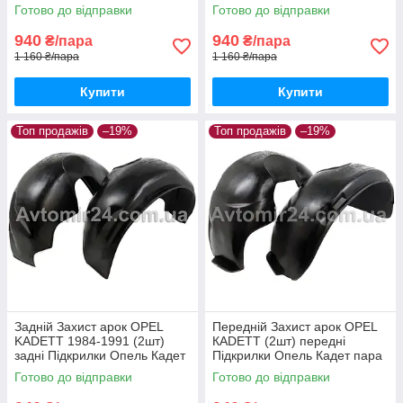
Джі пара задніх
Астра Джі пара передніх
Готово до відправки
Готово до відправки
940
940
₴/пара
₴/пара
1 160 ₴/пара
1 160 ₴/пара
Купити
Купити
Топ продажів
–19%
Топ продажів
–19%
Задній Захист арок OPEL
Передній Захист арок OPEL
KADETT 1984-1991 (2шт)
КADETT (2шт) передні
задні Підкрилки Опель Кадет
Підкрилки Опель Кадет пара
пара задніх
передніх
Готово до відправки
Готово до відправки