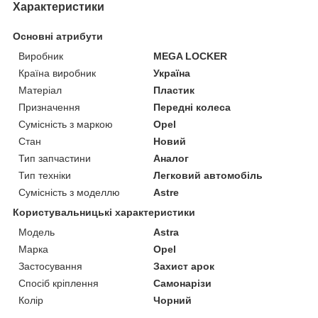
Характеристики
Основні атрибути
Виробник
MEGA LOCKER
Країна виробник
Україна
Матеріал
Пластик
Призначення
Передні колеса
Сумісність з маркою
Opel
Стан
Новий
Тип запчастини
Аналог
Тип техніки
Легковий автомобіль
Сумісність з моделлю
Astre
Користувальницькі характеристики
Мoдель
Astra
Марка
Opel
Застосування
Захист арок
Спосіб кріплення
Самонарізи
Колір
Чорний