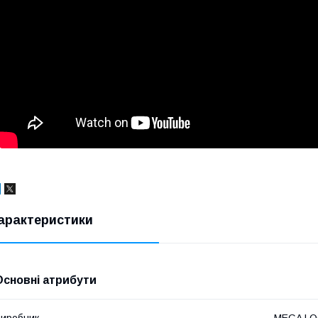
арактеристики
Основні атрибути
иробник
MEGA L