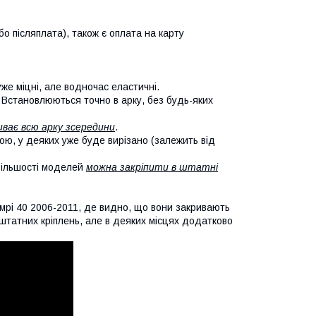
о післяплата), також є оплата на карту
уже міцні, але водночас еластичні.
. Встановлюються точно в арку, без будь-яких
иває всю арку зсередини
.
кою, у деяких уже буде вирізано (залежить від
 більшості моделей
можна закріпити в штатні
мрі 40 2006-2011, де видно, що вони закривають
х штатних кріплень, але в деяких місцях додатково