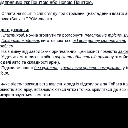
Відправимо УкрПоштою або Новою Поштою.
 Оплата на пошті після огляду при отриманні (накладений платіж аб
риватБанк, є ПРОМ-оплата.
ро підкрилки:
-
Пластикові
, можна згорнути та розгорнути
пластик не трісне
! Д
-
Підкрилки модельні
, виготовляються
під конкретну модель авто
роблем.
 На відміну від заводських оригінальних, цей захист повністю
закр
 У деяких моделях потрібно
вирізати область під пружину
зі стій
оделі авто та складності арки).
 Підкрилки прості
без кріплень
,
кріпляться просто саморізами
, у
ісця
.
ижче відео-приклад встановлення задніх підкрилок для Тойота Ка
овністю всю арку, встановлюються чітко і точно, кріпляться до всі
икористовуються саморізи.