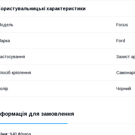
Користувальницькі характеристики
Мoдель
Focus
Марка
Ford
астосування
Захист а
посіб кріплення
Самонарі
олір
Чорний
нформація для замовлення
іна:
940 ₴/пара