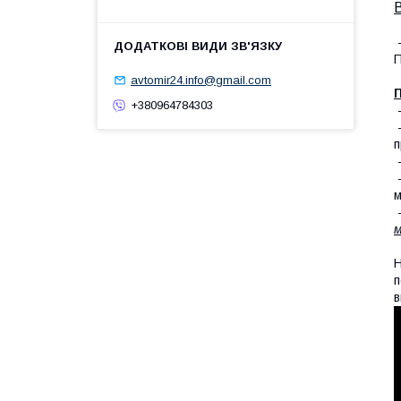
-
П
avtomir24.info@gmail.com
П
+380964784303
п
-
-
м
-
м
Н
п
в