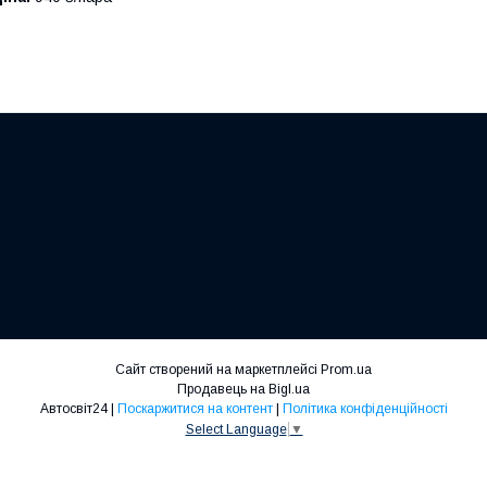
Сайт створений на маркетплейсі
Prom.ua
Продавець на Bigl.ua
Автосвіт24 |
Поскаржитися на контент
|
Політика конфіденційності
Select Language
▼