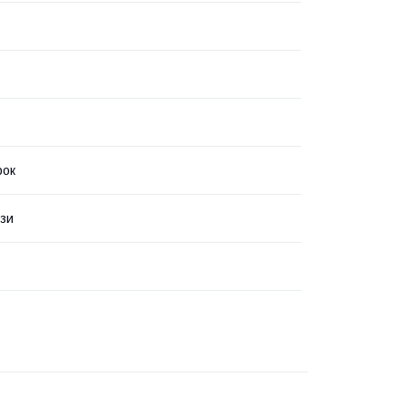
рок
зи