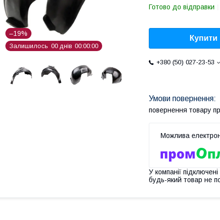
Готово до відправки
–19%
Купити
Залишилось
0
0
днів
0
0
0
0
0
0
+380 (50) 027-23-53
повернення товару п
У компанії підключені
будь-який товар не п