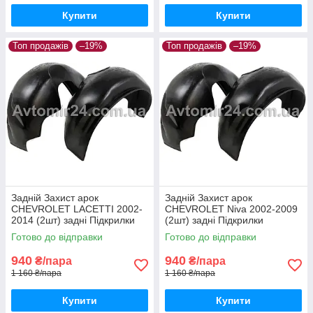
Купити
Купити
Топ продажів
–19%
Топ продажів
–19%
Задній Захист арок
Задній Захист арок
CHEVROLET LACETTI 2002-
CHEVROLET Niva 2002-2009
2014 (2шт) задні Підкрилки
(2шт) задні Підкрилки
Шевроле Лачетті пара задніх
Шевроле Нива пара задніх
Готово до відправки
Готово до відправки
940
940
₴/пара
₴/пара
1 160 ₴/пара
1 160 ₴/пара
Купити
Купити