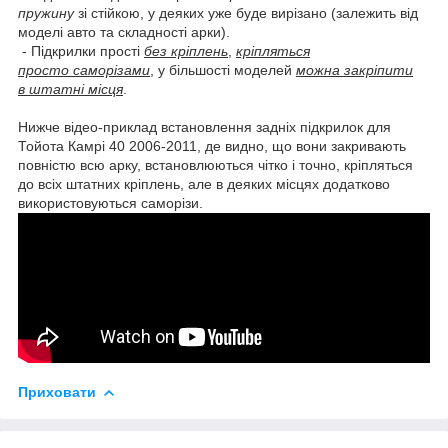
пружину
зі стійкою, у деяких уже буде вирізано (залежить від
моделі авто та складності арки).
- Підкрилки прості
без кріплень
,
кріпляться
просто саморізами
, у більшості моделей
можна закріпити
в штатні місця
.
Нижче відео-приклад встановлення задніх підкрилок для
Тойота Камрі 40 2006-2011, де видно, що вони закривають
повністю всю арку, встановлюються чітко і точно, кріпляться
до всіх штатних кріплень, але в деяких місцях додатково
використовуються саморізи.
Приховати