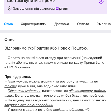
Що таке купити з Пром?
Замовлення під захистом
Опис
Характеристики
Доставка
Оплата
Умови п
Опис
Відправимо УкрПоштою або Новою Поштою.
- Оплата на пошті після огляду при отриманні (накладений
платіж або післяплата), також є оплата на карту ПриватБанк,
є ПРОМ-оплата.
Про підкрилки:
-
Пластикові
, можна згорнути та розгорнути
пластик не
трісне
! Дуже міцні, але водночас еластичні.
-
Підкрилки модельні
, виготовляються
під конкретну модель
авто
. Встановлюються точно в арку, без будь-яких проблем.
- На відміну від заводських оригінальних, цей захист повністю
закриває всю арку зсередини
.
- У деяких моделях потрібно
вирізати область під