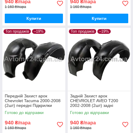
940
940
₴/пара
₴/пара
1 160 ₴/пара
1 160 ₴/пара
Купити
Купити
Топ продажів
–19%
Топ продажів
–19%
Передній Захист арок
Задній Захист арок
Chevrolet Tacuma 2000-2008
CHEVROLET AVEO Т200
(2шт) передні Підкрилки
2002-2008 (2шт) задні
Шевроле Такума пара
Підкрилки Шевроле Авео
Готово до відправки
Готово до відправки
передніх
т200 пара задніх
940
940
₴/пара
₴/пара
1 160 ₴/пара
1 160 ₴/пара