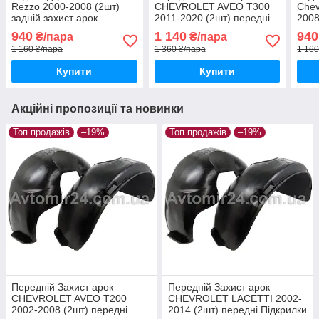
Rezzo 2000-2008 (2шт)
CHEVROLET AVEO Т300
Chev
задній захист арок
2011-2020 (2шт) передні
2008
Шевроле Реззо пара
Підкрилки Шевроле Авео
Підк
940
1 140
940
₴/пара
₴/пара
задніх
т300 пара передніх
пара
1 160 ₴/пара
1 360 ₴/пара
1 160
Купити
Купити
Акційні пропозиції та новинки
Топ продажів
–19%
Топ продажів
–19%
Передній Захист арок
Передній Захист арок
CHEVROLET AVEO Т200
CHEVROLET LACETTI 2002-
2002-2008 (2шт) передні
2014 (2шт) передні Підкрилки