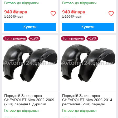
Підкрилки Шевроле Авео
Шевроле Лачетті пара
Готово до відправки
Готово до відправки
т200 пара передніх
передніх
940
940
₴/пара
₴/пара
1 160 ₴/пара
1 160 ₴/пара
Купити
Купити
Топ продажів
–19%
Топ продажів
–19%
Передній Захист арок
Передній Захист арок
CHEVROLET Niva 2002-2009
CHEVROLET Niva 2009-2014
(2шт) передні Підкрилки
рестайлінг (2шт) передні
Шевроле Нива пара передніх
Підкрилки Шевроле Нива
Готово до відправки
Готово до відправки
рестайлінг пара передніх