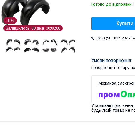
Готово до відправки
–8%
Купити
Залишилось
0
0
днів
0
0
0
0
0
0
+380 (50) 027-23-53
повернення товару п
У компанії підключені
будь-який товар не п