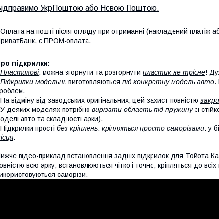
Відправимо УкрПоштою або Новою Поштою.
 Оплата на пошті після огляду при отриманні (накладений платіж аб
риватБанк, є ПРОМ-оплата.
ро підкрилки:
-
Пластикові
, можна згорнути та розгорнути
пластик не трісне
! Ду
-
Підкрилки модельні
, виготовляються
під конкретну модель авто
.
роблем.
 На відміну від заводських оригінальних, цей захист повністю
закри
 У деяких моделях потрібно
вирізати область під пружину
зі стій
оделі авто та складності арки).
 Підкрилки прості
без кріплень
,
кріпляться просто саморізами
, у 
ісця
.
ижче відео-приклад встановлення задніх підкрилок для Тойота Ка
овністю всю арку, встановлюються чітко і точно, кріпляться до всі
икористовуються саморізи.