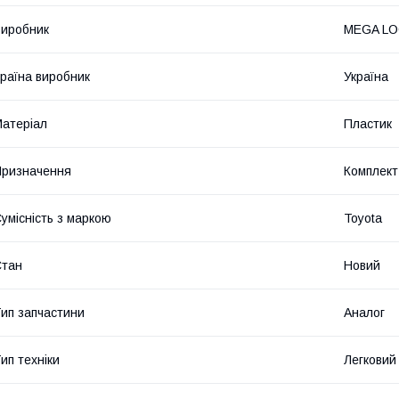
иробник
MEGA L
раїна виробник
Україна
атеріал
Пластик
ризначення
Комплект
умісність з маркою
Toyota
Стан
Новий
ип запчастини
Аналог
ип техніки
Легковий