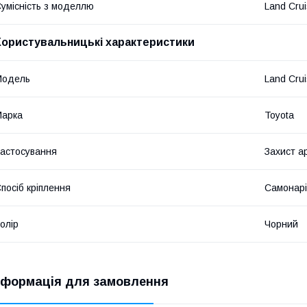
умісність з моделлю
Land Crui
Користувальницькі характеристики
Мoдель
Land Crui
Марка
Toyota
астосування
Захист а
посіб кріплення
Самонарі
олір
Чорний
нформація для замовлення