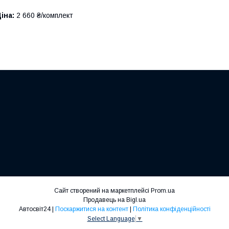
іна:
2 660 ₴/комплект
Сайт створений на маркетплейсі
Prom.ua
Продавець на Bigl.ua
Автосвіт24 |
Поскаржитися на контент
|
Політика конфіденційності
Select Language
▼