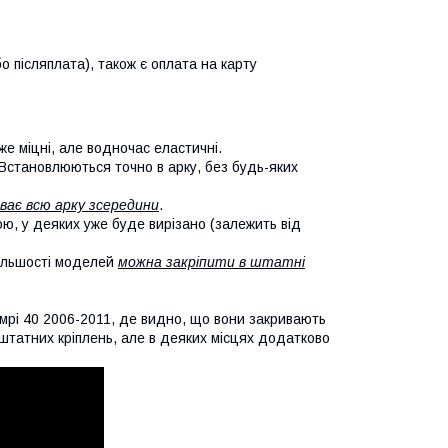
о післяплата), також є оплата на карту
же міцні, але водночас еластичні.
 Встановлюються точно в арку, без будь-яких
ває всю арку зсередини
.
кою, у деяких уже буде вирізано (залежить від
більшості моделей
можна закріпити в штатні
мрі 40 2006-2011, де видно, що вони закривають
х штатних кріплень, але в деяких місцях додатково