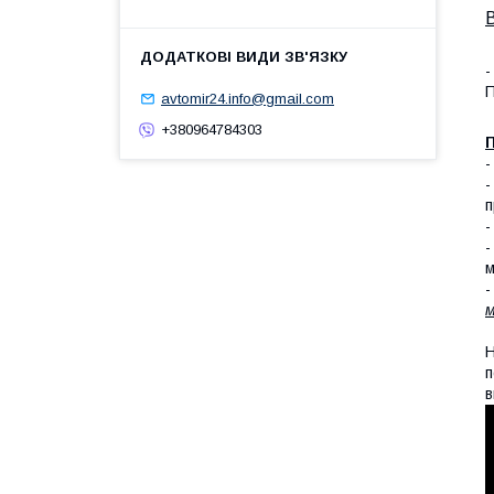
-
П
avtomir24.info@gmail.com
+380964784303
П
п
-
-
м
-
м
Н
п
в