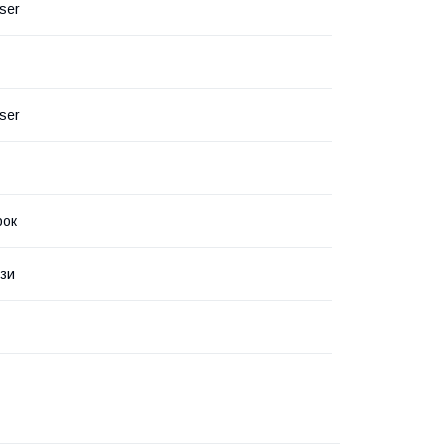
ser
ser
рок
зи