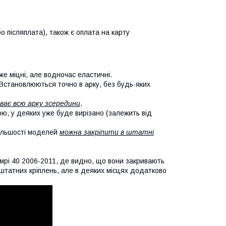
о післяплата), також є оплата на карту
же міцні, але водночас еластичні.
 Встановлюються точно в арку, без будь-яких
ває всю арку зсередини
.
кою, у деяких уже буде вирізано (залежить від
більшості моделей
можна закріпити в штатні
мрі 40 2006-2011, де видно, що вони закривають
х штатних кріплень, але в деяких місцях додатково