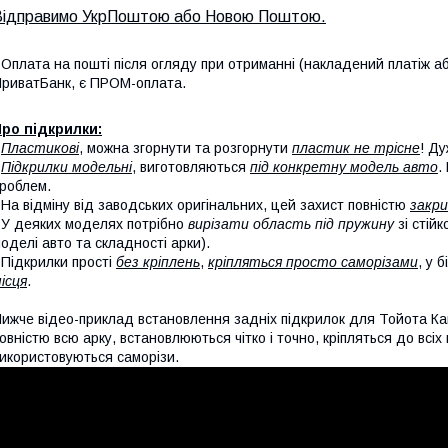
Відправимо УкрПоштою або Новою Поштою.
 Оплата на пошті після огляду при отриманні (накладений платіж аб
риватБанк, є ПРОМ-оплата.
ро підкрилки:
-
Пластикові
, можна згорнути та розгорнути
пластик не трісне
! Ду
-
Підкрилки модельні
, виготовляються
під конкретну модель авто
.
роблем.
 На відміну від заводських оригінальних, цей захист повністю
закри
 У деяких моделях потрібно
вирізати область під пружину
зі стій
оделі авто та складності арки).
 Підкрилки прості
без кріплень
,
кріпляться просто саморізами
, у 
ісця
.
ижче відео-приклад встановлення задніх підкрилок для Тойота Ка
овністю всю арку, встановлюються чітко і точно, кріпляться до всі
икористовуються саморізи.