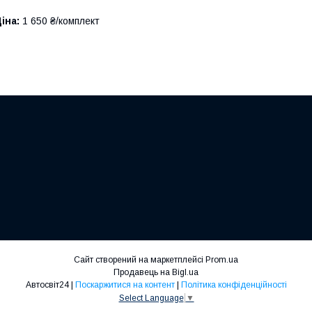
іна:
1 650 ₴/комплект
Сайт створений на маркетплейсі
Prom.ua
Продавець на Bigl.ua
Автосвіт24 |
Поскаржитися на контент
|
Політика конфіденційності
Select Language
▼