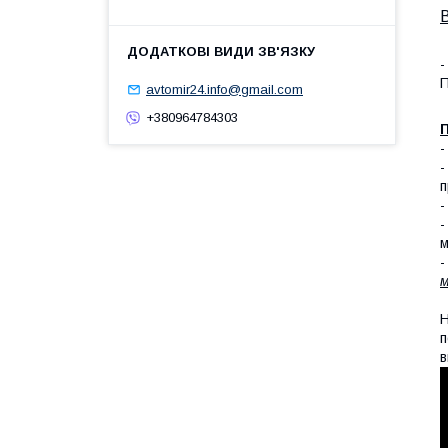
-
П
avtomir24.info@gmail.com
+380964784303
П
п
-
-
м
-
м
Н
п
в