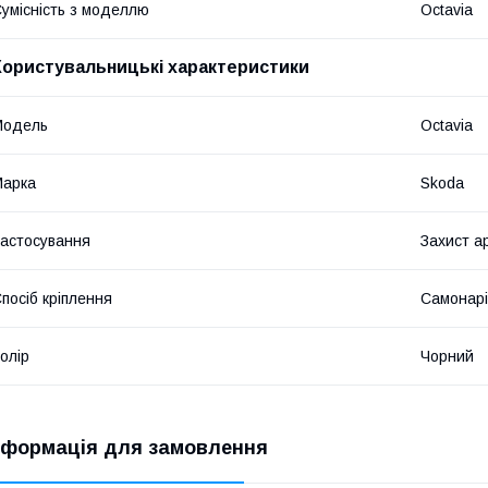
умісність з моделлю
Octavia
Користувальницькі характеристики
Мoдель
Octavia
Марка
Skoda
астосування
Захист а
посіб кріплення
Самонарі
олір
Чорний
нформація для замовлення