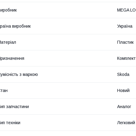
иробник
MEGA L
раїна виробник
Україна
атеріал
Пластик
ризначення
Комплект
умісність з маркою
Skoda
Стан
Новий
ип запчастини
Аналог
ип техніки
Легковий