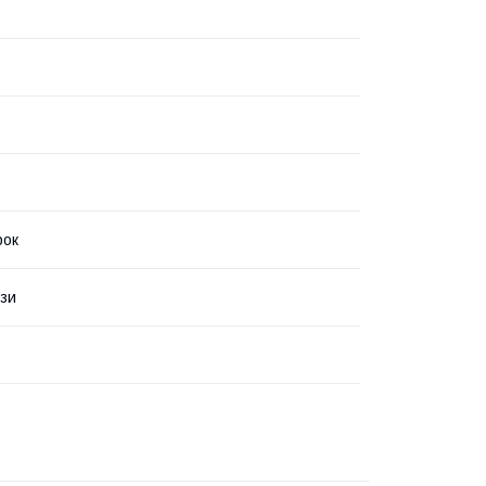
рок
зи