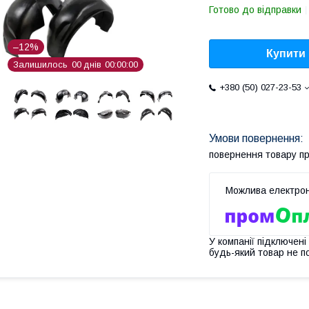
Готово до відправки
–12%
Купити
Залишилось
0
0
днів
0
0
0
0
0
0
+380 (50) 027-23-53
повернення товару п
У компанії підключені
будь-який товар не п