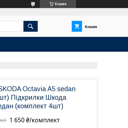
Кошик
Кошик
SKODA Octavia A5 sedan
4шт) Підкрилки Шкода
едан (комплект 4шт)
1 650 ₴/комплект
ект