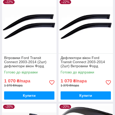
–22%
–22%
Вітровики Ford Transit
Дефлектори вікон Ford
Connect 2003-2014 (2шт)
Transit Connect 2003-2014
дефлектори вікон Форд
(2шт) Ветровики Форд
Транзіт Коннект (передні
Транзит Коннект дефлектори
Готово до відправки
Готово до відправки
2шт)
(2шт)
1 070
1 070
₴/пара
₴/пара
1 370 ₴/пара
1 370 ₴/пара
Купити
Купити
–20%
–20%