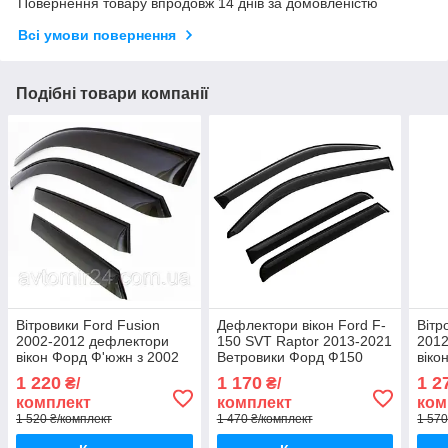
Повернення товару впродовж 14 днів за домовленістю
Всі умови повернення
Подібні товари компанії
Вітровики Ford Fusion
Дефлектори вікон Ford F-
Вітр
2002-2012 дефлектори
150 SVT Raptor 2013-2021
2012
вікон Форд Ф'южн з 2002
Ветровики Форд Ф150
віко
по 2012 (комплект 4шт)
СВТ Раптор дефлектори
2012
1 220
1 170
1 2
₴/
₴/
4шт
4шт)
комплект
комплект
ком
1 520 ₴/комплект
1 470 ₴/комплект
1 570