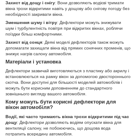
Захист від дощу і снігу
: Вони дозволяють водієві тримати
вікна трохи відкритими навіть у дощову або снігову погоду без
необхідності закривати вікна.
Зменшення шуму і вітру
: Дефлектори можуть знижувати
шум і турбулентність повітря при відкритих вікнах, роблячи
поїздки більш комфортними.
Захист від сонця
: Деякі моделі дефлекторів також можуть
допомагати захищати вікна від прямих сонячних променів, що
знижує нагрів салону автомобіля.
Матеріали і установка
Дефлектори зазвичай виготовляються з пластику або акрилу і
встановлюються на рамку вікон за допомогою двостороннього
скотча. Вони доступні для більшості моделей автомобілів і
можуть бути корисним доповненням до стандартного
зовнішнього вигляду вашого автомобіля.
Кому можуть бути корисні дефлектори для
вікон автомобіля?
Водії, які часто тримають вікна трохи відкритими під час
дощу
: Дефлектори дозволяють водіям опускати вікна для
вентиляції салону, не побоюючись, що дощова вода
потрапить всередину автомобіля.