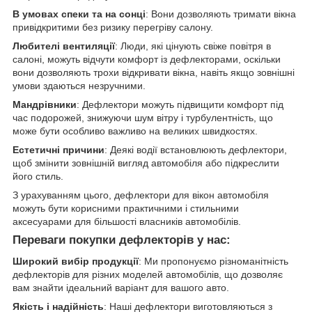
В умовах спеки та на сонці
: Вони дозволяють тримати вікна
привідкритими без ризику перегріву салону.
Любителі вентиляції
: Люди, які цінують свіже повітря в
салоні, можуть відчути комфорт із дефлекторами, оскільки
вони дозволяють трохи відкривати вікна, навіть якщо зовнішні
умови здаються незручними.
Мандрівники
: Дефлектори можуть підвищити комфорт під
час подорожей, знижуючи шум вітру і турбулентність, що
може бути особливо важливо на великих швидкостях.
Естетичні причини
: Деякі водії встановлюють дефлектори,
щоб змінити зовнішній вигляд автомобіля або підкреслити
його стиль.
З урахуванням цього, дефлектори для вікон автомобіля
можуть бути корисними практичними і стильними
аксесуарами для більшості власників автомобілів.
Переваги покупки дефлекторів у нас:
Широкий вибір продукції
: Ми пропонуємо різноманітність
дефлекторів для різних моделей автомобілів, що дозволяє
вам знайти ідеальний варіант для вашого авто.
Якість і надійність
: Наші дефлектори виготовляються з