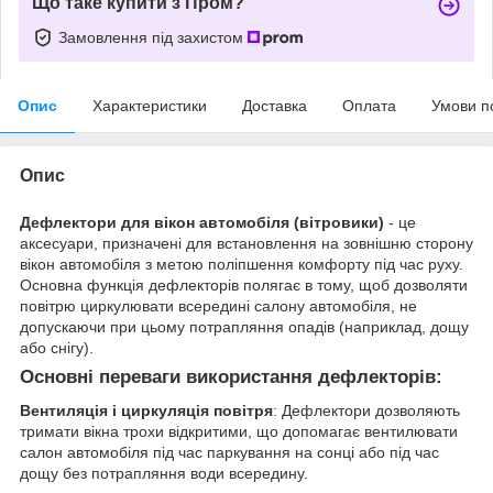
Що таке купити з Пром?
Замовлення під захистом
Опис
Характеристики
Доставка
Оплата
Умови п
Опис
Дефлектори для вікон автомобіля (вітровики)
- це
аксесуари, призначені для встановлення на зовнішню сторону
вікон автомобіля з метою поліпшення комфорту під час руху.
Основна функція дефлекторів полягає в тому, щоб дозволяти
повітрю циркулювати всередині салону автомобіля, не
допускаючи при цьому потрапляння опадів (наприклад, дощу
або снігу).
Основні переваги використання дефлекторів:
Вентиляція і циркуляція повітря
: Дефлектори дозволяють
тримати вікна трохи відкритими, що допомагає вентилювати
салон автомобіля під час паркування на сонці або під час
дощу без потрапляння води всередину.