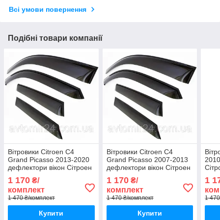
Всі умови повернення
Подібні товари компанії
Вітровики Citroen C4
Вітровики Citroen C4
Вітр
Grand Picasso 2013-2020
Grand Picasso 2007-2013
2010
дефлектори вікон Сітроен
дефлектори вікон Сітроен
Сітр
С4 Гранд Пікассо
С4 Гранд Пікассо
(ком
1 170
1 170
1 1
₴/
₴/
(комплект 4шт)
(комплект 4шт)
комплект
комплект
ком
1 470 ₴/комплект
1 470 ₴/комплект
1 470
Купити
Купити