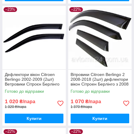
–23%
–22%
Дефлектори вікон Citroen
Вітровики Citroen Berlingo 2
Berlingo 2002-2009 (2шт)
2008-2018 (2шт) дефлектори
Ветровики Сітроєн Берлінго
вікон Сітроен Берлінго з 2008
дефлектори (2шт) з 2002
(передні 2шт)
Готово до відправки
Готово до відправки
1 020
1 070
₴/пара
₴/пара
1 320 ₴/пара
1 370 ₴/пара
Купити
Купити
–22%
–22%