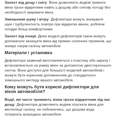
Захист від дощу і снігу
: Вони дозволяють водієві тримати
вікна трохи відкритими навіть у дощову або снігову погоду без
необхідності закривати вікна.
Зменшення шуму і вітру
: Дефлектори можуть знижувати
шум і турбулентність повітря при відкритих вікнах, роблячи
поїздки більш комфортними.
Захист від сонця
: Деякі моделі дефлекторів також можуть
допомагати захищати вікна від прямих сонячних променів, що
знижує нагрів салону автомобіля.
Матеріали і установка
Дефлектори зазвичай виготовляються з пластику або акрилу і
встановлюються на рамку вікон за допомогою двостороннього
скотча. Вони доступні для більшості моделей автомобілів і
можуть бути корисним доповненням до стандартного
зовнішнього вигляду вашого автомобіля.
Кому можуть бути корисні дефлектори для
вікон автомобіля?
Водії, які часто тримають вікна трохи відкритими під час
дощу
: Дефлектори дозволяють водіям опускати вікна для
вентиляції салону, не побоюючись, що дощова вода
потрапить всередину автомобіля.