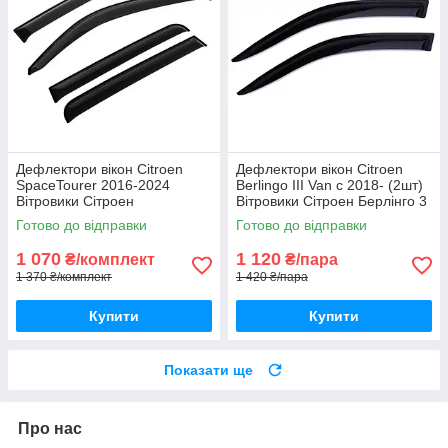
Дефлектори вікон Citroen
Дефлектори вікон Citroen
SpaceTourer 2016-2024
Berlingo III Van с 2018- (2шт)
Вітровики Сітроен
Вітровики Сітроен Берлінго 3
СпейсТурер 2016-2024
Вен дефлектори (2шт)
Готово до відправки
Готово до відправки
дефлектори 4шт
1 070
1 120
₴/комплект
₴/пара
1 370 ₴/комплект
1 420 ₴/пара
Купити
Купити
Показати ще
Про нас