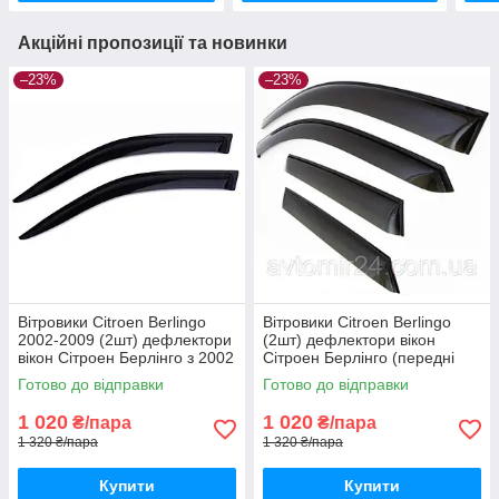
Акційні пропозиції та новинки
–23%
–23%
Вітровики Citroen Berlingo
Вітровики Citroen Berlingo
2002-2009 (2шт) дефлектори
(2шт) дефлектори вікон
вікон Сітроен Берлінго з 2002
Сітроен Берлінго (передні
(передні 2шт)
2шт)
Готово до відправки
Готово до відправки
1 020
1 020
₴/пара
₴/пара
1 320 ₴/пара
1 320 ₴/пара
Купити
Купити