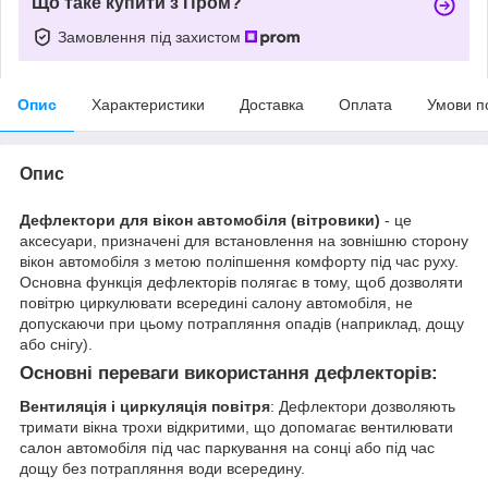
Що таке купити з Пром?
Замовлення під захистом
Опис
Характеристики
Доставка
Оплата
Умови п
Опис
Дефлектори для вікон автомобіля (вітровики)
- це
аксесуари, призначені для встановлення на зовнішню сторону
вікон автомобіля з метою поліпшення комфорту під час руху.
Основна функція дефлекторів полягає в тому, щоб дозволяти
повітрю циркулювати всередині салону автомобіля, не
допускаючи при цьому потрапляння опадів (наприклад, дощу
або снігу).
Основні переваги використання дефлекторів:
Вентиляція і циркуляція повітря
: Дефлектори дозволяють
тримати вікна трохи відкритими, що допомагає вентилювати
салон автомобіля під час паркування на сонці або під час
дощу без потрапляння води всередину.