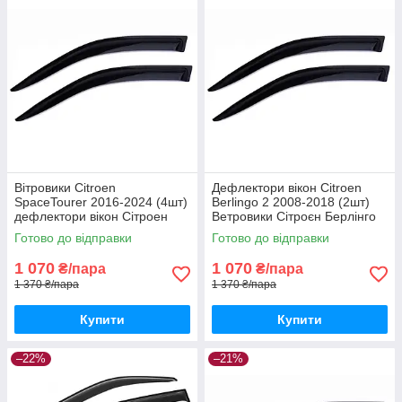
Вітровики Citroen
Дефлектори вікон Citroen
SpaceTourer 2016-2024 (4шт)
Berlingo 2 2008-2018 (2шт)
дефлектори вікон Сітроен
Ветровики Сітроєн Берлінго
СпейсТурер 2016-2024
дефлектори (2шт) з 2008
Готово до відправки
Готово до відправки
(комплект 4шт)
1 070
1 070
₴/пара
₴/пара
1 370 ₴/пара
1 370 ₴/пара
Купити
Купити
–22%
–21%