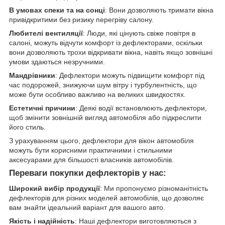
В умовах спеки та на сонці
: Вони дозволяють тримати вікна
привідкритими без ризику перегріву салону.
Любителі вентиляції
: Люди, які цінують свіже повітря в
салоні, можуть відчути комфорт із дефлекторами, оскільки
вони дозволяють трохи відкривати вікна, навіть якщо зовнішні
умови здаються незручними.
Мандрівники
: Дефлектори можуть підвищити комфорт під
час подорожей, знижуючи шум вітру і турбулентність, що
може бути особливо важливо на великих швидкостях.
Естетичні причини
: Деякі водії встановлюють дефлектори,
щоб змінити зовнішній вигляд автомобіля або підкреслити
його стиль.
З урахуванням цього, дефлектори для вікон автомобіля
можуть бути корисними практичними і стильними
аксесуарами для більшості власників автомобілів.
Переваги покупки дефлекторів у нас:
Широкий вибір продукції
: Ми пропонуємо різноманітність
дефлекторів для різних моделей автомобілів, що дозволяє
вам знайти ідеальний варіант для вашого авто.
Якість і надійність
: Наші дефлектори виготовляються з