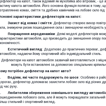
ефлектор на капот, також відомий як мухобійка або вітровик, - це
астину капота автомобіля. Його основна функція полягає в тому, що
отраплянню комах, сміття та дрібних камінчиків на лобове скло під 
сновні характеристики дефлекторів на капот:
·
Захист від комах і сміття
: Дефлектор створює вихор повітря
кла, знижуючи ризик пошкодження скла і зменшуючи необхідність у
·
Покращення аеродинаміки
: Деякі моделі дефлекторів мо
арактеристики автомобіля, що призводить до зменшення опору пові
кономічності.
·
Естетичний вигляд
: Додатково до практичних переваг, де
втомобіля, надаючи йому спортивний або індивідуальний стиль.
Дефлектори на капот автомобіля зазвичай виготовляються з міцних
можуть бути встановлені за допомогою спеціальних кріпиль
Кому потрібен дефлектор на капот авто?
1.
Водіям, які часто подорожують по шосе
: Особливо в рай
орогах, дефлектор допомагає захистити лобове скло від різних дрі
ід час руху.
2.
Любителям збереження зовнішнього вигляду автомобі
ошкодженням лобового скла, але й можуть покращувати загальний 
ільш стильний і спортивний вигляд.