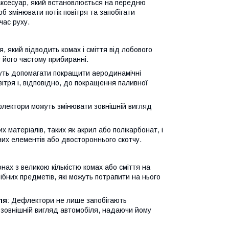
 аксесуар, який встановлюється на передню
б змінювати потік повітря та запобігати
час руху.
, який відводить комах і сміття від лобового
 його частому прибиранні.
жуть допомагати покращити аеродинамічні
тря і, відповідно, до покращення паливної
флектори можуть змінювати зовнішній вигляд
 матеріалів, таких як акрил або полікарбонат, і
них елементів або двостороннього скотчу.
онах з великою кількістю комах або сміття на
бних предметів, які можуть потрапити на нього
ля
: Дефлектори не лише запобігають
зовнішній вигляд автомобіля, надаючи йому