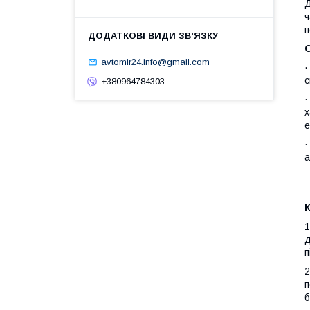
Д
ч
п
О
avtomir24.info@gmail.com
с
+380964784303
х
е
а
д
п
п
б