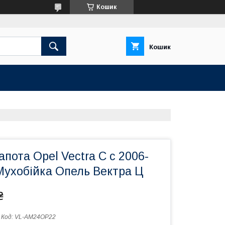
Кошик
Кошик
пота Opel Vectra C с 2006-
Мухобійка Опель Вектра Ц
₴
Код:
VL-AM24OP22