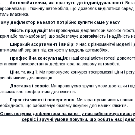
3.
Автолюбителям, які прагнуть до індивідуальності
: Вст
ерсоналізації і тюнінгу автомобіля, що дозволяє виділятися серед
тиль власника.
ому дефлектор на капот потрібно купити саме у нас?
·
Якість продукції
: Ми пропонуємо дефлектори високої якості,
крил або полікарбонат), що забезпечує довговічність і надійність н
·
Широкий асортимент і вибір
: У нас є різноманітні моделі
птимальний варіант під конкретну модель автомобіля.
·
Професійна консультація
: Наші спеціалісти готові допомогт
становки і використання дефлектора на вашому автомобілі.
·
Ціна та акції
: Ми пропонуємо конкурентоспроможні ціни і регу
ривабливими для покупців.
·
Доставка і сервіс
: Ми пропонуємо зручні умови доставки і ві
аксимально комфортним для клієнтів.
·
Гарантія якості і повернення
: Ми гарантуємо якість наших 
еобхідності, що забезпечує безпеку покупки для наших клієнтів.
Отже, покупка дефлектора на капот у нас забезпечує високу 
сервіс і зручні умови покупки, що робить нас ід