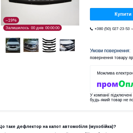
Купити
–19%
Залишилось
0
0
днів
0
0
0
0
0
0
+380 (50) 027-23-53
повернення товару п
У компанії підключені
будь-який товар не п
о таке дефлектор на капот автомобіля (мухобійка)?