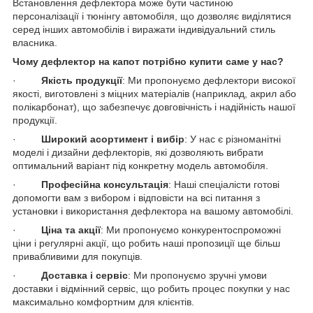
Встановлення дефлектора може бути частиною
персоналізації і тюнінгу автомобіля, що дозволяє виділятися
серед інших автомобілів і виражати індивідуальний стиль
власника.
Чому дефлектор на капот потрібно купити саме у нас?
·
Якість продукції
: Ми пропонуємо дефлектори високої
якості, виготовлені з міцних матеріалів (наприклад, акрил або
полікарбонат), що забезпечує довговічність і надійність нашої
продукції.
·
Широкий асортимент і вибір
: У нас є різноманітні
моделі і дизайни дефлекторів, які дозволяють вибрати
оптимальний варіант під конкретну модель автомобіля.
·
Професійна консультація
: Наші спеціалісти готові
допомогти вам з вибором і відповісти на всі питання з
установки і використання дефлектора на вашому автомобілі.
·
Ціна та акції
: Ми пропонуємо конкурентоспроможні
ціни і регулярні акції, що робить наші пропозиції ще більш
привабливими для покупців.
·
Доставка і сервіс
: Ми пропонуємо зручні умови
доставки і відмінний сервіс, що робить процес покупки у нас
максимально комфортним для клієнтів.