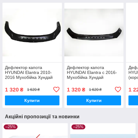
Дефлектор капота
Дефлектор капота
Дефл
HYUNDAI Elantra 2010-
HYUNDAI Elantra с 2016-
HYUN
2016 Мухобійка Хундай
Мухобійка Хундай
(кор
Елантра
Елантра
Хунд
1 320
1 320
1 2
₴
₴
1 620 ₴
1 620 ₴
Купити
Купити
Акційні пропозиції та новинки
–25%
–25%