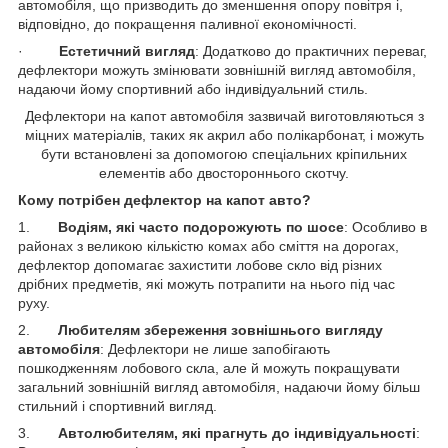
автомобіля, що призводить до зменшення опору повітря і,
відповідно, до покращення паливної економічності.
·
Естетичний вигляд
: Додатково до практичних переваг,
дефлектори можуть змінювати зовнішній вигляд автомобіля,
надаючи йому спортивний або індивідуальний стиль.
Дефлектори на капот автомобіля зазвичай виготовляються з
міцних матеріалів, таких як акрил або полікарбонат, і можуть
бути встановлені за допомогою спеціальних кріпильних
елементів або двостороннього скотчу.
Кому потрібен дефлектор на капот авто?
1.
Водіям, які часто подорожують по шосе
: Особливо в
районах з великою кількістю комах або сміття на дорогах,
дефлектор допомагає захистити лобове скло від різних
дрібних предметів, які можуть потрапити на нього під час
руху.
2.
Любителям збереження зовнішнього вигляду
автомобіля
: Дефлектори не лише запобігають
пошкодженням лобового скла, але й можуть покращувати
загальний зовнішній вигляд автомобіля, надаючи йому більш
стильний і спортивний вигляд.
3.
Автолюбителям, які прагнуть до індивідуальності
: