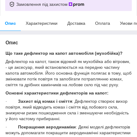
Замовлення під захистом
Опис
Характеристики
Доставка
Оплата
Умови п
Опис
Що таке дефлектор на капот автомобіля (мухобійка)?
Дефлектор на капот, також відомий як мухобійка або вітровик,
- це аксесуар, який встановлюється на передню частину
капота автомобіля. Його основна функція полягає в тому, щоб
змінювати потік повітря та запобігати потраплянню комах,
сміття та дрібних камінчиків на лобове скло під час руху.
Основні характеристики дефлекторів на капот:
·
Захист від комах і сміття
: Дефлектор створює вихор
повітря, який відводить комах і сміття від лобового скла,
знижуючи ризик пошкодження скла і зменшуючи необхідність
у його частому прибиранні.
·
Покращення аеродинаміки
: Деякі моделі дефлекторів
можуть допомагати покращити аеродинамічні характеристики