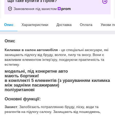
Що таке купити з Пром?
Замовлення під захистом
Опис
Характеристики
Доставка
Оплата
Умови п
Опис
Килимки в салон автомобіля
- це спеціальні аксесуари, які
захищають підлогу від бруду, вологи, пилу та зносу. Вони є
важливим елементом інтер'єру, поєднуючи практичність та
естетику.
модельні, під конкретне авто
мають бортики!
в комплекті 5 елементів (з урахуванням килимка
між задніми пасажирами)
поліуританові
Основні функції:
Захист
: Запобігають потраплянню бруду, піску, води та
реагентів на підлогу салону. Захищають від пошкоджень,