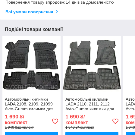
Повернення товару впродовж 14 днів за домовленістю
Всі умови повернення
Подібні товари компанії
Автомобільні килимки
Автомобільні килимки
Авто
LADA 2108, 2109, 21099
LADA 2110, 2111, 2112
LADA
Avto-Gumm килимки для
Avto-Gumm килимки для
Avt
авто ВАЗ Лада 2108, 2109,
авто ВАЗ Лада 2110, 2111,
авто
1 690
1 690
1 6
₴/
₴/
21099 Автогум
2112 Автогум
2115
комплект
комплект
ком
1 940 ₴/комплект
1 940 ₴/комплект
1 940