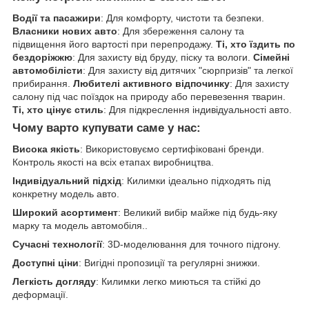
Водії та пасажири
: Для комфорту, чистоти та безпеки.
Власники нових авто
: Для збереження салону та
підвищення його вартості при перепродажу.
Ті, хто їздить по
бездоріжжю
: Для захисту від бруду, піску та вологи.
Сімейні
автомобілісти
: Для захисту від дитячих "сюрпризів" та легкої
прибирання.
Любителі активного відпочинку
: Для захисту
салону під час поїздок на природу або перевезення тварин.
Ті, хто цінує стиль
: Для підкреслення індивідуальності авто.
Чому варто купувати саме у нас:
Висока якість
: Використовуємо сертифіковані бренди.
Контроль якості на всіх етапах виробництва.
Індивідуальний підхід
: Килимки ідеально підходять під
конкретну модель авто.
Широкий асортимент
: Великий вибір майже під будь-яку
марку та модель автомобіля..
Сучасні технології
: 3D-моделювання для точного підгону.
Доступні ціни
: Вигідні пропозиції та регулярні знижки.
Легкість догляду
: Килимки легко миються та стійкі до
деформації.