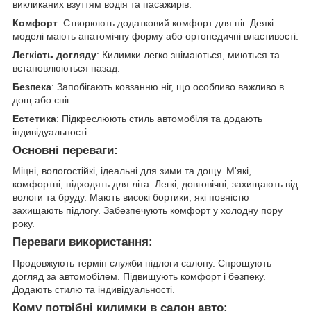
викликаних взуттям водія та пасажирів.
Комфорт
: Створюють додатковий комфорт для ніг. Деякі
моделі мають анатомічну форму або ортопедичні властивості.
Легкість догляду
: Килимки легко знімаються, миються та
встановлюються назад.
Безпека
: Запобігають ковзанню ніг, що особливо важливо в
дощ або сніг.
Естетика
: Підкреслюють стиль автомобіля та додають
індивідуальності.
Основні переваги:
Міцні, вологостійкі, ідеальні для зими та дощу. М'які,
комфортні, підходять для літа. Легкі, довговічні, захищають від
вологи та бруду. Мають високі бортики, які повністю
захищають підлогу. Забезпечують комфорт у холодну пору
року.
Переваги використання:
Продовжують термін служби підлоги салону. Спрощують
догляд за автомобілем. Підвищують комфорт і безпеку.
Додають стилю та індивідуальності.
Кому потрібні килимки в салон авто: