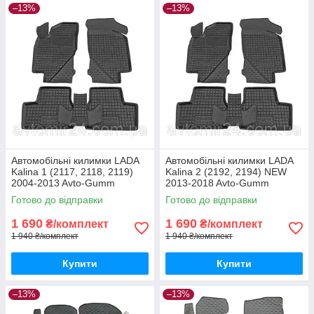
–13%
–13%
Автомобільні килимки LADA
Автомобільні килимки LADA
Kalina 1 (2117, 2118, 2119)
Kalina 2 (2192, 2194) NEW
2004-2013 Avto-Gumm
2013-2018 Avto-Gumm
килимки для авто ВАЗ Лада
килимки для авто ВАЗ Лада
Готово до відправки
Готово до відправки
Каліна 1 (2117, 2118, 2119)
Каліна 2 (2192, 2194) NEW
1 690
1 690
₴/комплект
₴/комплект
1 940 ₴/комплект
1 940 ₴/комплект
Купити
Купити
–13%
–13%