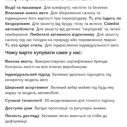
Водії та пасажири
: Для комфорту, чистоти та безпеки.
Власники нових авто
: Для збереження салону та
підвищення його вартості при перепродажу.
Ті, хто їздить по
бездоріжжю
: Для захисту від бруду, піску та вологи.
Сімейні
автомобілісти
: Для захисту від дитячих "сюрпризів" та легкої
прибирання.
Любителі активного відпочинку
: Для захисту
салону під час поїздок на природу або перевезення тварин.
Ті, хто цінує стиль
: Для підкреслення індивідуальності авто.
Чому варто купувати саме у нас:
Висока якість
: Використовуємо сертифіковані бренди.
Контроль якості на всіх етапах виробництва.
Індивідуальний підхід
: Килимки ідеально підходять під
конкретну модель авто.
Широкий асортимент
: Великий вибір майже під будь-яку
марку та модель автомобіля..
Сучасні технології
: 3D-моделювання для точного підгону.
Доступні ціни
: Вигідні пропозиції та регулярні знижки.
Легкість догляду
: Килимки легко миються та стійкі до
деформації.