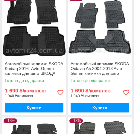
Автомобільні килимки SKODA
Автомобільні килимки SKODA
Kodiaq 2016- Avto-Gumm
Octavia A5 2004-2013 Avto-
килимки для авто ШКОДА
Gumm килимки для авто
Кодіак 2016- Автогум
ШКОДА Октавія А5 2004-
Готово до відправки
Готово до відправки
2013 Автогум
1 690
1 690
₴/комплект
₴/комплект
1 940 ₴/комплект
1 940 ₴/комплект
Купити
Купити
–13%
–13%