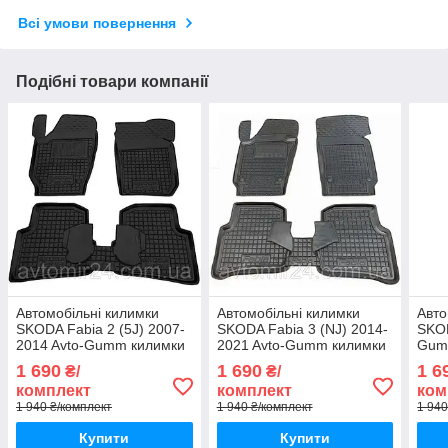
Всі умови повернення
Подібні товари компанії
Автомобільні килимки
Автомобільні килимки
Авто
SKODA Fabia 2 (5J) 2007-
SKODA Fabia 3 (NJ) 2014-
SKOD
2014 Avto-Gumm килимки
2021 Avto-Gumm килимки
Gum
для авто ШКОДА Фабія 2
для авто ШКОДА Фабія 3
ШКОД
1 690
1 690
1 6
₴/
₴/
(5Дж) 2007-2014 Автогум
(НДж) 2014-2021 Автогум
Авто
комплект
комплект
ком
1 940 ₴/комплект
1 940 ₴/комплект
1 940
Купити
Купити