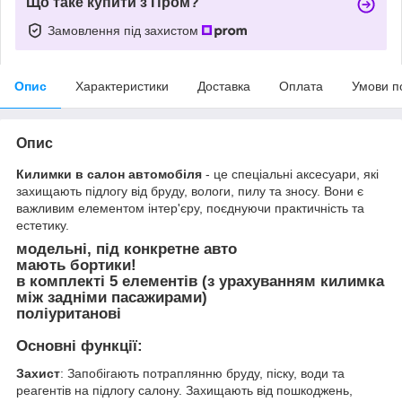
Що таке купити з Пром?
Замовлення під захистом
Опис
Характеристики
Доставка
Оплата
Умови п
Опис
Килимки в салон автомобіля
- це спеціальні аксесуари, які
захищають підлогу від бруду, вологи, пилу та зносу. Вони є
важливим елементом інтер'єру, поєднуючи практичність та
естетику.
модельні, під конкретне авто
мають бортики!
в комплекті 5 елементів (з урахуванням килимка
між задніми пасажирами)
поліуританові
Основні функції:
Захист
: Запобігають потраплянню бруду, піску, води та
реагентів на підлогу салону. Захищають від пошкоджень,