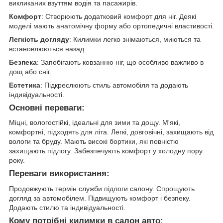
викликаних взуттям водія та пасажирів.
Комфорт
: Створюють додатковий комфорт для ніг. Деякі
моделі мають анатомічну форму або ортопедичні властивості.
Легкість догляду
: Килимки легко знімаються, миються та
встановлюються назад.
Безпека
: Запобігають ковзанню ніг, що особливо важливо в
дощ або сніг.
Естетика
: Підкреслюють стиль автомобіля та додають
індивідуальності.
Основні переваги:
Міцні, вологостійкі, ідеальні для зими та дощу. М'які,
комфортні, підходять для літа. Легкі, довговічні, захищають від
вологи та бруду. Мають високі бортики, які повністю
захищають підлогу. Забезпечують комфорт у холодну пору
року.
Переваги використання:
Продовжують термін служби підлоги салону. Спрощують
догляд за автомобілем. Підвищують комфорт і безпеку.
Додають стилю та індивідуальності.
Кому потрібні килимки в салон авто: