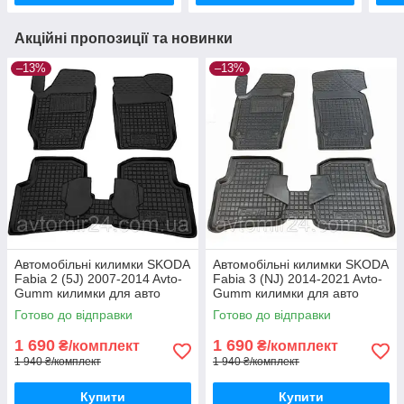
Акційні пропозиції та новинки
–13%
–13%
Автомобільні килимки SKODA
Автомобільні килимки SKODA
Fabia 2 (5J) 2007-2014 Avto-
Fabia 3 (NJ) 2014-2021 Avto-
Gumm килимки для авто
Gumm килимки для авто
ШКОДА Фабія 2 (5Дж) 2007-
ШКОДА Фабія 3 (НДж) 2014-
Готово до відправки
Готово до відправки
2014 Автогум
2021 Автогум
1 690
1 690
₴/комплект
₴/комплект
1 940 ₴/комплект
1 940 ₴/комплект
Купити
Купити