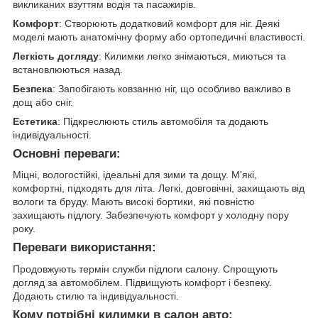
викликаних взуттям водія та пасажирів.
Комфорт
: Створюють додатковий комфорт для ніг. Деякі
моделі мають анатомічну форму або ортопедичні властивості.
Легкість догляду
: Килимки легко знімаються, миються та
встановлюються назад.
Безпека
: Запобігають ковзанню ніг, що особливо важливо в
дощ або сніг.
Естетика
: Підкреслюють стиль автомобіля та додають
індивідуальності.
Основні переваги:
Міцні, вологостійкі, ідеальні для зими та дощу. М'які,
комфортні, підходять для літа. Легкі, довговічні, захищають від
вологи та бруду. Мають високі бортики, які повністю
захищають підлогу. Забезпечують комфорт у холодну пору
року.
Переваги використання:
Продовжують термін служби підлоги салону. Спрощують
догляд за автомобілем. Підвищують комфорт і безпеку.
Додають стилю та індивідуальності.
Кому потрібні килимки в салон авто: