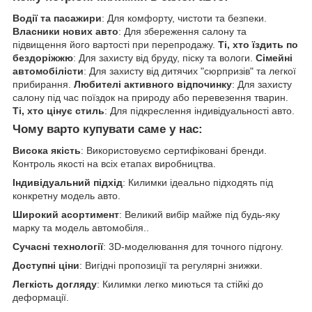
Водії та пасажири
: Для комфорту, чистоти та безпеки.
Власники нових авто
: Для збереження салону та
підвищення його вартості при перепродажу.
Ті, хто їздить по
бездоріжжю
: Для захисту від бруду, піску та вологи.
Сімейні
автомобілісти
: Для захисту від дитячих "сюрпризів" та легкої
прибирання.
Любителі активного відпочинку
: Для захисту
салону під час поїздок на природу або перевезення тварин.
Ті, хто цінує стиль
: Для підкреслення індивідуальності авто.
Чому варто купувати саме у нас:
Висока якість
: Використовуємо сертифіковані бренди.
Контроль якості на всіх етапах виробництва.
Індивідуальний підхід
: Килимки ідеально підходять під
конкретну модель авто.
Широкий асортимент
: Великий вибір майже під будь-яку
марку та модель автомобіля..
Сучасні технології
: 3D-моделювання для точного підгону.
Доступні ціни
: Вигідні пропозиції та регулярні знижки.
Легкість догляду
: Килимки легко миються та стійкі до
деформації.