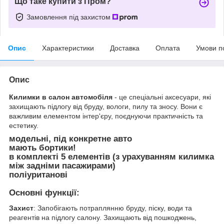
Що таке купити з Пром?
Замовлення під захистом
Опис
Характеристики
Доставка
Оплата
Умови п
Опис
Килимки в салон автомобіля
- це спеціальні аксесуари, які
захищають підлогу від бруду, вологи, пилу та зносу. Вони є
важливим елементом інтер'єру, поєднуючи практичність та
естетику.
модельні, під конкретне авто
мають бортики!
в комплекті 5 елементів (з урахуванням килимка
між задніми пасажирами)
поліуританові
Основні функції:
Захист
: Запобігають потраплянню бруду, піску, води та
реагентів на підлогу салону. Захищають від пошкоджень,