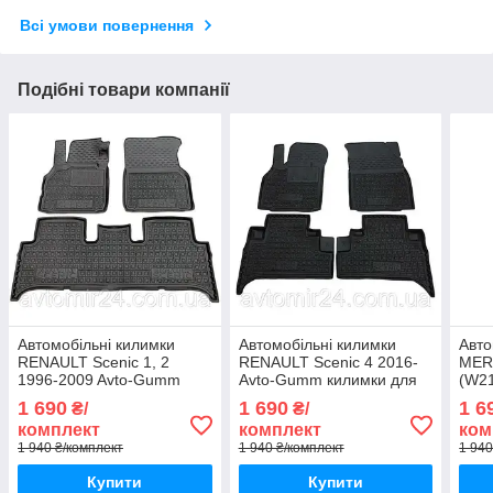
Всі умови повернення
Подібні товари компанії
Автомобільні килимки
Автомобільні килимки
Авто
RENAULT Scenic 1, 2
RENAULT Scenic 4 2016-
MER
1996-2009 Avto-Gumm
Avto-Gumm килимки для
(W21
килимки для авто РЕНО
авто РЕНО Сценік 4 2016-
Gum
1 690
1 690
1 6
₴/
₴/
Сценік 1, 2 1996-2009
Автогум
МЕР
комплект
комплект
ком
Автогум
(В21
1 940 ₴/комплект
1 940 ₴/комплект
1 940
Купити
Купити