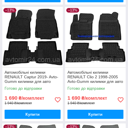
–13%
–13%
Автомобільні килимки
Автомобільні килимки
RENAULT Captur 2019- Avto-
RENAULT Clio 2 1998-2005
Gumm килимки для авто
Avto-Gumm килимки для авто
РЕНО Каптур 2019- Автогум
РЕНО Кліо 2 1998-2005
Готово до відправки
Готово до відправки
Автогум
1 690
1 690
₴/комплект
₴/комплект
1 940 ₴/комплект
1 940 ₴/комплект
Купити
Купити
–13%
–13%