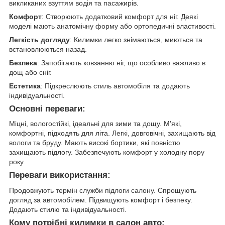
викликаних взуттям водія та пасажирів.
Комфорт
: Створюють додатковий комфорт для ніг. Деякі
моделі мають анатомічну форму або ортопедичні властивості.
Легкість догляду
: Килимки легко знімаються, миються та
встановлюються назад.
Безпека
: Запобігають ковзанню ніг, що особливо важливо в
дощ або сніг.
Естетика
: Підкреслюють стиль автомобіля та додають
індивідуальності.
Основні переваги:
Міцні, вологостійкі, ідеальні для зими та дощу. М'які,
комфортні, підходять для літа. Легкі, довговічні, захищають від
вологи та бруду. Мають високі бортики, які повністю
захищають підлогу. Забезпечують комфорт у холодну пору
року.
Переваги використання:
Продовжують термін служби підлоги салону. Спрощують
догляд за автомобілем. Підвищують комфорт і безпеку.
Додають стилю та індивідуальності.
Кому потрібні килимки в салон авто: