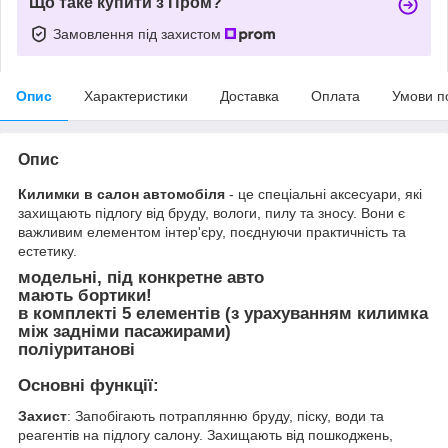
Що таке купити з Пром?
Замовлення під захистом
Опис
Характеристики
Доставка
Оплата
Умови п
Опис
Килимки в салон автомобіля
- це спеціальні аксесуари, які
захищають підлогу від бруду, вологи, пилу та зносу. Вони є
важливим елементом інтер'єру, поєднуючи практичність та
естетику.
модельні, під конкретне авто
мають бортики!
в комплекті 5 елементів (з урахуванням килимка
між задніми пасажирами)
поліуританові
Основні функції:
Захист
: Запобігають потраплянню бруду, піску, води та
реагентів на підлогу салону. Захищають від пошкоджень,