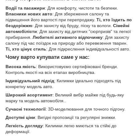
Водії та пасажири
: Для комфорту, чистоти та безпеки.
Власники нових авто
: Для збереження салону та
підвищення його вартості при перепродажу.
Ті, хто їздить по
бездоріжжю
: Для захисту від бруду, піску та вологи.
Сімейні
автомобілісти
: Для захисту від дитячих "сюрпризів" та легкої
прибирання.
Любителі активного відпочинку
: Для захисту
салону під час поїздок на природу або перевезення тварин.
Ті, хто цінує стиль
: Для підкреслення індивідуальності авто.
Чому варто купувати саме у нас:
Висока якість
: Використовуємо сертифіковані бренди.
Контроль якості на всіх етапах виробництва.
Індивідуальний підхід
: Килимки ідеально підходять під
конкретну модель авто.
Широкий асортимент
: Великий вибір майже під будь-яку
марку та модель автомобіля..
Сучасні технології
: 3D-моделювання для точного підгону.
Доступні ціни
: Вигідні пропозиції та регулярні знижки.
Легкість догляду
: Килимки легко миються та стійкі до
деформації.