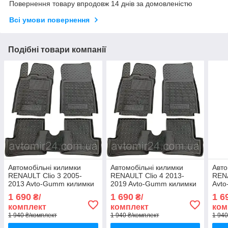
Повернення товару впродовж 14 днів за домовленістю
Всі умови повернення
Подібні товари компанії
Автомобільні килимки
Автомобільні килимки
Авто
RENAULT Clio 3 2005-
RENAULT Clio 4 2013-
RENA
2013 Avto-Gumm килимки
2019 Avto-Gumm килимки
Avt
для авто РЕНО Кліо 3
для авто РЕНО Кліо 4
авто
1 690
1 690
1 6
₴/
₴/
2005-2013 Автогум
2013-2019 Автогум
Авто
комплект
комплект
ком
1 940 ₴/комплект
1 940 ₴/комплект
1 940