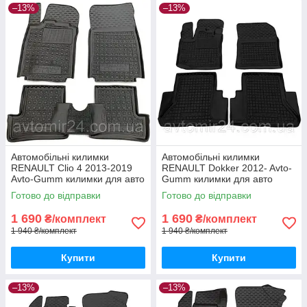
–13%
–13%
Автомобільні килимки
Автомобільні килимки
RENAULT Clio 4 2013-2019
RENAULT Dokker 2012- Avto-
Avto-Gumm килимки для авто
Gumm килимки для авто
РЕНО Кліо 4 2013-2019
РЕНО Доккер 2012- Автогум
Готово до відправки
Готово до відправки
Автогум
1 690
1 690
₴/комплект
₴/комплект
1 940 ₴/комплект
1 940 ₴/комплект
Купити
Купити
–13%
–13%