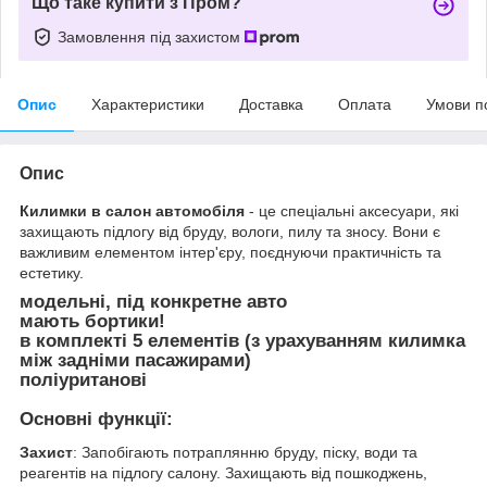
Що таке купити з Пром?
Замовлення під захистом
Опис
Характеристики
Доставка
Оплата
Умови п
Опис
Килимки в салон автомобіля
- це спеціальні аксесуари, які
захищають підлогу від бруду, вологи, пилу та зносу. Вони є
важливим елементом інтер'єру, поєднуючи практичність та
естетику.
модельні, під конкретне авто
мають бортики!
в комплекті 5 елементів (з урахуванням килимка
між задніми пасажирами)
поліуританові
Основні функції:
Захист
: Запобігають потраплянню бруду, піску, води та
реагентів на підлогу салону. Захищають від пошкоджень,