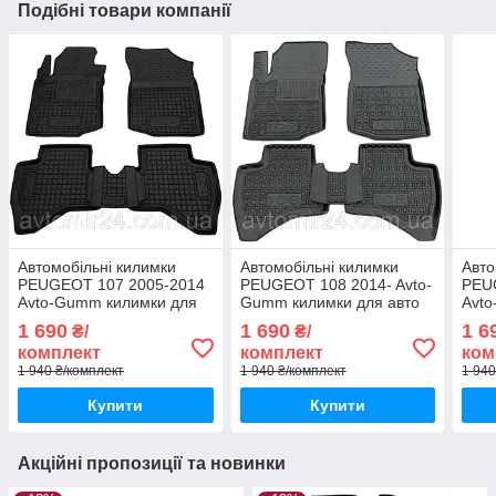
Подібні товари компанії
Автомобільні килимки
Автомобільні килимки
Авто
PEUGEOT 107 2005-2014
PEUGEOT 108 2014- Avto-
PEU
Avto-Gumm килимки для
Gumm килимки для авто
Avt
авто ПЕЖО 107 2005-
ПЕЖО 108 2014- Автогум
авто
1 690
1 690
1 6
₴/
₴/
2014 Автогум
Авто
комплект
комплект
ком
1 940 ₴/комплект
1 940 ₴/комплект
1 940
Купити
Купити
Акційні пропозиції та новинки