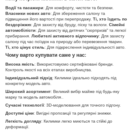
Водії та пасажири
: Для комфорту, чистоти та безпеки.
Власники нових авто
: Для збереження салону та
підвищення його вартості при перепродажу.
Ті, хто їздить по
бездоріжжю
: Для захисту від бруду, піску та вологи.
Сімейні
автомобілісти
: Для захисту від дитячих "сюрпризів" та легкої
прибирання.
Любителі активного відпочинку
: Для захисту
салону під час поїздок на природу або перевезення тварин.
Ті, хто цінує стиль
: Для підкреслення індивідуальності авто.
Чому варто купувати саме у нас:
Висока якість
: Використовуємо сертифіковані бренди.
Контроль якості на всіх етапах виробництва.
Індивідуальний підхід
: Килимки ідеально підходять під
конкретну модель авто.
Широкий асортимент
: Великий вибір майже під будь-яку
марку та модель автомобіля..
Сучасні технології
: 3D-моделювання для точного підгону.
Доступні ціни
: Вигідні пропозиції та регулярні знижки.
Легкість догляду
: Килимки легко миються та стійкі до
деформації.