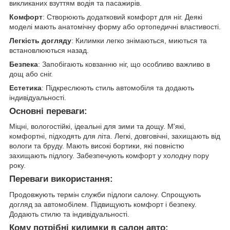
викликаних взуттям водія та пасажирів.
Комфорт
: Створюють додатковий комфорт для ніг. Деякі
моделі мають анатомічну форму або ортопедичні властивості.
Легкість догляду
: Килимки легко знімаються, миються та
встановлюються назад.
Безпека
: Запобігають ковзанню ніг, що особливо важливо в
дощ або сніг.
Естетика
: Підкреслюють стиль автомобіля та додають
індивідуальності.
Основні переваги:
Міцні, вологостійкі, ідеальні для зими та дощу. М'які,
комфортні, підходять для літа. Легкі, довговічні, захищають від
вологи та бруду. Мають високі бортики, які повністю
захищають підлогу. Забезпечують комфорт у холодну пору
року.
Переваги використання:
Продовжують термін служби підлоги салону. Спрощують
догляд за автомобілем. Підвищують комфорт і безпеку.
Додають стилю та індивідуальності.
Кому потрібні килимки в салон авто: