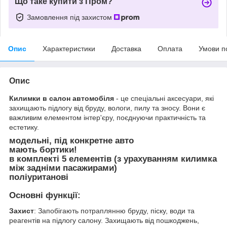
Що таке купити з Пром?
Замовлення під захистом
Опис
Характеристики
Доставка
Оплата
Умови п
Опис
Килимки в салон автомобіля
- це спеціальні аксесуари, які
захищають підлогу від бруду, вологи, пилу та зносу. Вони є
важливим елементом інтер'єру, поєднуючи практичність та
естетику.
модельні, під конкретне авто
мають бортики!
в комплекті 5 елементів (з урахуванням килимка
між задніми пасажирами)
поліуританові
Основні функції:
Захист
: Запобігають потраплянню бруду, піску, води та
реагентів на підлогу салону. Захищають від пошкоджень,