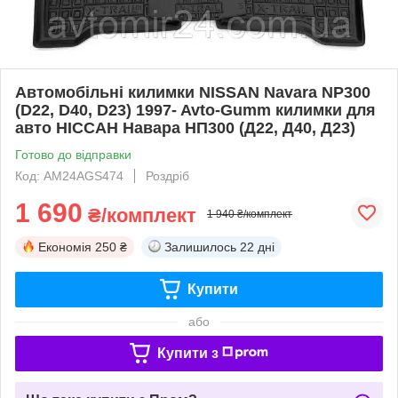
Автомобільні килимки NISSAN Navara NP300
(D22, D40, D23) 1997- Avto-Gumm килимки для
авто НІССАН Навара НП300 (Д22, Д40, Д23)
Готово до відправки
Код: AM24AGS474
Роздріб
1 690
₴/комплект
1 940 ₴/комплект
Економія
250 ₴
Залишилось
22 дні
Купити
або
Купити з