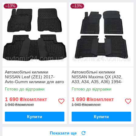
–13%
–13%
Автомобільні килимки
Автомобільні килимки
NISSAN Leaf (ZE1) 2017-
NISSAN Maxima QX (A32,
Avto-Gumm килимки для авто
A33, A34, A35, A36) 1994-
НІССАН Ліф (ЗЕ1) 2017-
Avto-Gumm килимки для авто
Готово до відправки
Готово до відправки
Автогум
НІССАН Максіма КьюХ (А32,
А33,
1 690
1 690
₴/комплект
₴/комплект
1 940 ₴/комплект
1 940 ₴/комплект
Купити
Купити
Показати ще