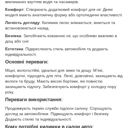
викликаних взуттям водія та пасажирів.
Комфорт
: Створюють додатковий комфорт для ніг. Деякі
моделі мають анатомічну форму або ортопедичні властивості.
Легкість догляду
: Килимки легко знімаються, миються та
встановлюються назад.
Безпека
: Запобігають ковзанню ніг, що особливо важливо в
дощ або сніг.
Естетика
: Підкреслюють стиль автомобіля та додають
індивідуальності.
Основні переваги:
Міцні, вологостійкі, ідеальні для зими та дощу. М'які,
комфортні, підходять для літа. Легкі, довговічні, захищають від
вологи та бруду. Мають високі бортики, які повністю
захищають підлогу. Забезпечують комфорт у холодну пору
року.
Переваги використання:
Продовжують термін служби підлоги салону. Спрощують
догляд за автомобілем. Підвищують комфорт і безпеку.
Додають стилю та індивідуальності.
Кому потрібні килимки в салон авто: