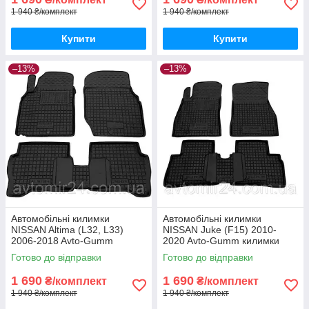
1 940 ₴/комплект
1 940 ₴/комплект
Купити
Купити
–13%
–13%
Автомобільні килимки
Автомобільні килимки
NISSAN Altima (L32, L33)
NISSAN Juke (F15) 2010-
2006-2018 Avto-Gumm
2020 Avto-Gumm килимки
килимки для авто НІССАН
для авто НІССАН Жук (Ф15)
Готово до відправки
Готово до відправки
Альтіма (Л32, Л33) 2006-2018
2010-2020 Автогум
Автогум
1 690
1 690
₴/комплект
₴/комплект
1 940 ₴/комплект
1 940 ₴/комплект