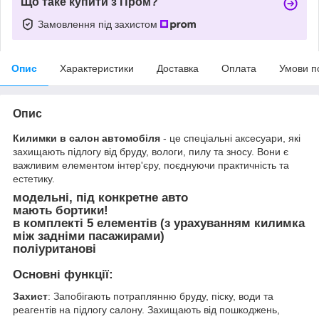
Що таке купити з Пром?
Замовлення під захистом
Опис
Характеристики
Доставка
Оплата
Умови п
Опис
Килимки в салон автомобіля
- це спеціальні аксесуари, які
захищають підлогу від бруду, вологи, пилу та зносу. Вони є
важливим елементом інтер'єру, поєднуючи практичність та
естетику.
модельні, під конкретне авто
мають бортики!
в комплекті 5 елементів (з урахуванням килимка
між задніми пасажирами)
поліуританові
Основні функції:
Захист
: Запобігають потраплянню бруду, піску, води та
реагентів на підлогу салону. Захищають від пошкоджень,