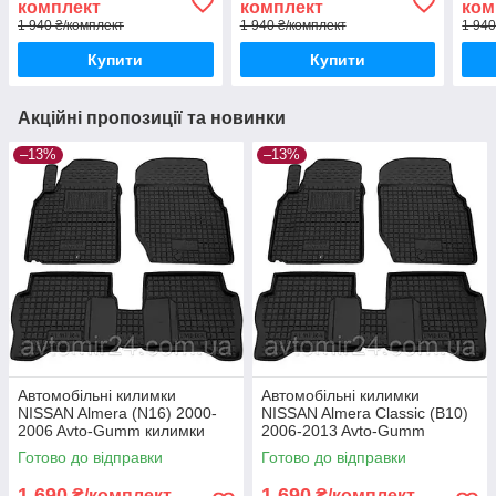
комплект
комплект
ком
2009
1 940 ₴/комплект
1 940 ₴/комплект
1 940
Купити
Купити
Акційні пропозиції та новинки
–13%
–13%
Автомобільні килимки
Автомобільні килимки
NISSAN Almera (N16) 2000-
NISSAN Almera Classic (B10)
2006 Avto-Gumm килимки
2006-2013 Avto-Gumm
для авто НІССАН Альмера
килимки для авто НІССАН
Готово до відправки
Готово до відправки
(Н16) 2000-2006 Автогум
Альмера Классік (Б10) 2006-
2013
1 690
1 690
₴/комплект
₴/комплект