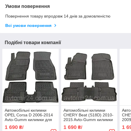
Умови повернення
Повернення товару впродовж 14 днів за домовленістю
Всі умови повернення
Подібні товари компанії
Автомобільні килимки
Автомобільні килимки
Авто
OPEL Corsa D 2006-2014
CHERY Beat (S18D) 2010-
CHE
Avto-Gumm килимки для
2015 Avto-Gumm килимки
200
авто ОПЕЛЬ Корса Д
для авто ЧЕРІ Біт (С18Д)
кили
1 690
1 690
1 6
₴/
₴/
2006-2014 Автогум
2010-2015 Автогум
ШЕВ