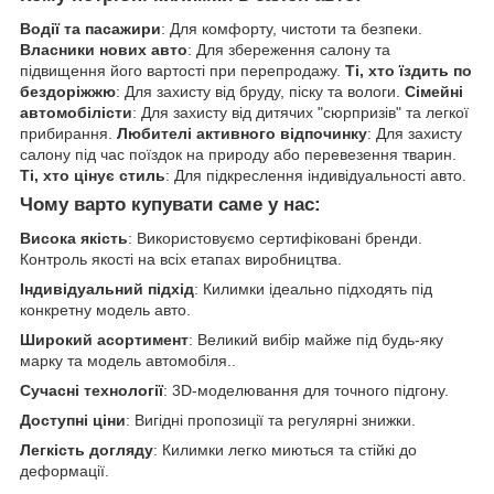
Водії та пасажири
: Для комфорту, чистоти та безпеки.
Власники нових авто
: Для збереження салону та
підвищення його вартості при перепродажу.
Ті, хто їздить по
бездоріжжю
: Для захисту від бруду, піску та вологи.
Сімейні
автомобілісти
: Для захисту від дитячих "сюрпризів" та легкої
прибирання.
Любителі активного відпочинку
: Для захисту
салону під час поїздок на природу або перевезення тварин.
Ті, хто цінує стиль
: Для підкреслення індивідуальності авто.
Чому варто купувати саме у нас:
Висока якість
: Використовуємо сертифіковані бренди.
Контроль якості на всіх етапах виробництва.
Індивідуальний підхід
: Килимки ідеально підходять під
конкретну модель авто.
Широкий асортимент
: Великий вибір майже під будь-яку
марку та модель автомобіля..
Сучасні технології
: 3D-моделювання для точного підгону.
Доступні ціни
: Вигідні пропозиції та регулярні знижки.
Легкість догляду
: Килимки легко миються та стійкі до
деформації.