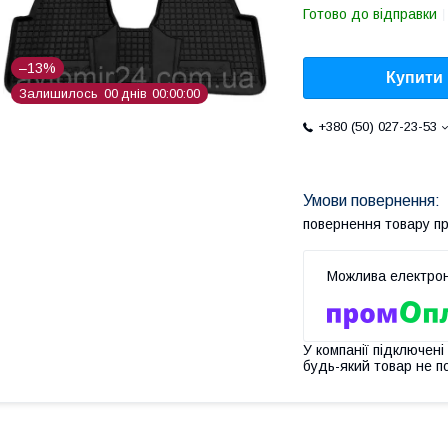
Готово до відправки
–13%
Купити
Залишилось
0
0
днів
0
0
0
0
0
0
+380 (50) 027-23-53
повернення товару п
У компанії підключені
будь-який товар не п