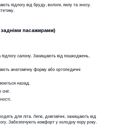
ають підлогу від бруду, вологи, пилу та зносу.
тетику.
ж задніми пасажирами)
на підлогу салону. Захищають від пошкоджень,
мають анатомічну форму або ортопедичні
влюються назад.
 сніг.
ності.
дходять для літа. Легкі, довговічні, захищають від
логу. Забезпечують комфорт у холодну пору року.