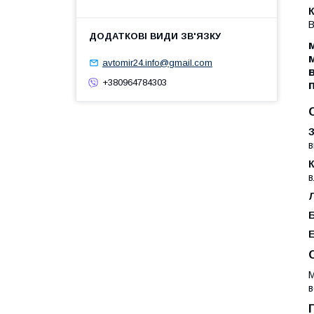
В
avtomir24.info@gmail.com
+380964784303
в
в
М
в