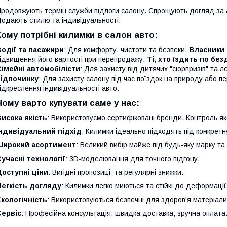
родовжують термін служби підлоги салону. Спрощують догляд за 
одають стилю та індивідуальності.
Кому потрібні килимки в салон авто:
одії та пасажири
: Для комфорту, чистоти та безпеки.
Власники 
ідвищення його вартості при перепродажу.
Ті, хто їздить по бе
імейні автомобілісти
: Для захисту від дитячих "сюрпризів" та л
відпочинку
: Для захисту салону під час поїздок на природу або 
ідкреслення індивідуальності авто.
Чому варто купувати саме у нас:
исока якість
: Використовуємо сертифіковані бренди. Контроль яко
Індивідуальний підхід
: Килимки ідеально підходять під конкретн
Широкий асортимент
: Великий вибір майже під будь-яку марку та
учасні технології
: 3D-моделювання для точного підгону.
оступні ціни
: Вигідні пропозиції та регулярні знижки.
Легкість догляду
: Килимки легко миються та стійкі до деформації
кологічність
: Використовуються безпечні для здоров'я матеріали
Сервіс
: Професійна консультація, швидка доставка, зручна оплата