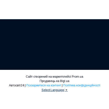
Сайт створений на маркетплейсі
Prom.ua
Продавець на Bigl.ua
Автосвіт24 |
Поскаржитися на контент
|
Політика конфіденційності
Select Language
▼