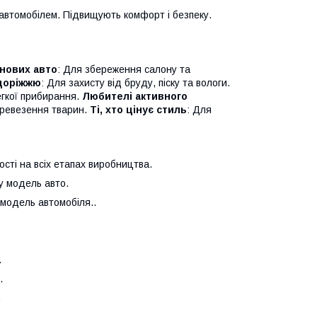
автомобілем. Підвищують комфорт і безпеку.
нових авто
: Для збереження салону та
здоріжжю
: Для захисту від бруду, піску та вологи.
егкої прибирання.
Любителі активного
перевезення тварин.
Ті, хто цінує стиль
: Для
сті на всіх етапах виробництва.
у модель авто.
 модель автомобіля..
.
.
.