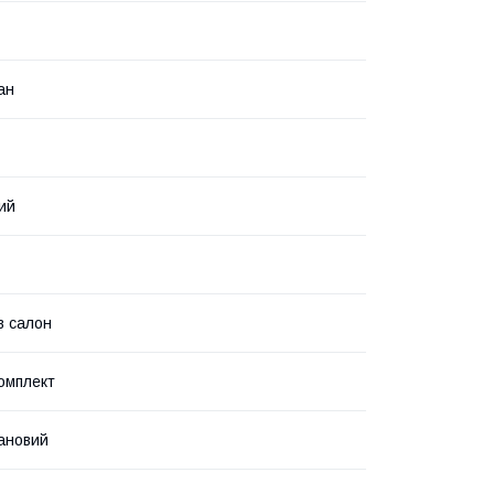
ан
ий
в салон
омплект
ановий