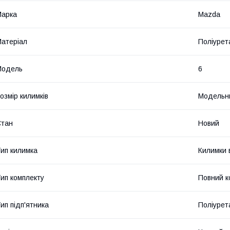
Марка
Mazda
атеріал
Поліурет
Модель
6
озмір килимків
Модельн
Стан
Новий
ип килимка
Килимки 
ип комплекту
Повний к
ип підп'ятника
Поліурет