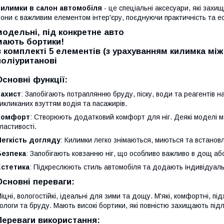
Килимки в салон автомобіля
- це спеціальні аксесуари, які захищ
они є важливим елементом інтер'єру, поєднуючи практичність та ес
модельні, під конкретне авто
мають бортики!
в комплекті 5 елементів (з урахуванням килимка мі
поліуританові
Основні функції:
Захист
: Запобігають потраплянню бруду, піску, води та реагентів 
икликаних взуттям водія та пасажирів.
Комфорт
: Створюють додатковий комфорт для ніг. Деякі моделі 
ластивості.
Легкість догляду
: Килимки легко знімаються, миються та встано
Безпека
: Запобігають ковзанню ніг, що особливо важливо в дощ або
Естетика
: Підкреслюють стиль автомобіля та додають індивідуаль
Основні переваги:
іцні, вологостійкі, ідеальні для зими та дощу. М'які, комфортні, пі
ологи та бруду. Мають високі бортики, які повністю захищають під
Переваги використання: