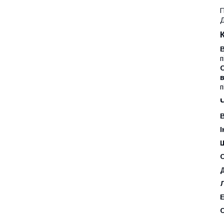
П
Д
В
п
С
п
В
С
Д
Е