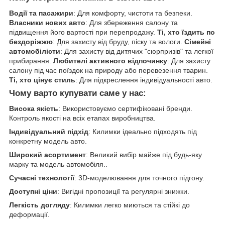
Водії та пасажири
: Для комфорту, чистоти та безпеки.
Власники нових авто
: Для збереження салону та
підвищення його вартості при перепродажу.
Ті, хто їздить по
бездоріжжю
: Для захисту від бруду, піску та вологи.
Сімейні
автомобілісти
: Для захисту від дитячих "сюрпризів" та легкої
прибирання.
Любителі активного відпочинку
: Для захисту
салону під час поїздок на природу або перевезення тварин.
Ті, хто цінує стиль
: Для підкреслення індивідуальності авто.
Чому варто купувати саме у нас:
Висока якість
: Використовуємо сертифіковані бренди.
Контроль якості на всіх етапах виробництва.
Індивідуальний підхід
: Килимки ідеально підходять під
конкретну модель авто.
Широкий асортимент
: Великий вибір майже під будь-яку
марку та модель автомобіля..
Сучасні технології
: 3D-моделювання для точного підгону.
Доступні ціни
: Вигідні пропозиції та регулярні знижки.
Легкість догляду
: Килимки легко миються та стійкі до
деформації.