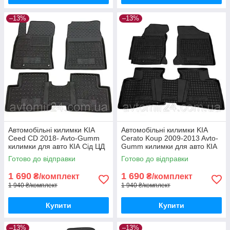
–13%
–13%
Автомобільні килимки KIA
Автомобільні килимки KIA
Ceed CD 2018- Avto-Gumm
Cerato Koup 2009-2013 Avto-
килимки для авто КІА Сід ЦД
Gumm килимки для авто КІА
2018- Автогум
Церато Коуп 2009-2013
Готово до відправки
Готово до відправки
Автогум
1 690
1 690
₴/комплект
₴/комплект
1 940 ₴/комплект
1 940 ₴/комплект
Купити
Купити
–13%
–13%