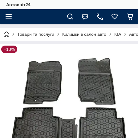
Автосвіт24
Товари та послуги
Килимки в салон авто
KIA
Авто
–13%