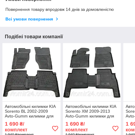
Повернення товару впродовж 14 днів за домовленістю
Всі умови повернення
Подібні товари компанії
Автомобільні килимки KIA
Автомобільні килимки KIA
Авто
Sorento BL 2002-2009
Sorento XM 2009-2013
Sore
Avto-Gumm килимки для
Avto-Gumm килимки для
Avt
авто КІА Соренто БЛ
авто КІА Соренто ХМ
авто
1 690
1 690
1 6
₴/
₴/
2002-2009 Автогум
2009-2013 Автогум
2013
комплект
комплект
ком
1 940 ₴/комплект
1 940 ₴/комплект
1 940