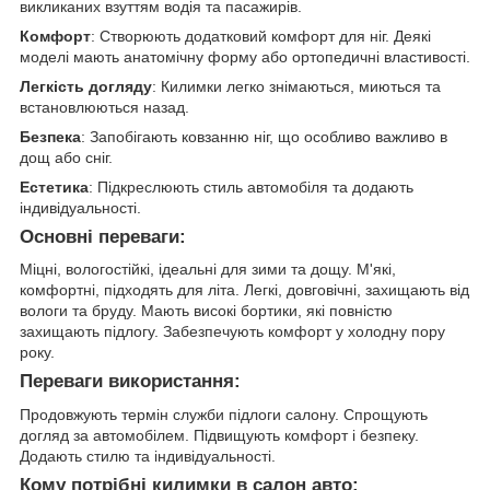
викликаних взуттям водія та пасажирів.
Комфорт
: Створюють додатковий комфорт для ніг. Деякі
моделі мають анатомічну форму або ортопедичні властивості.
Легкість догляду
: Килимки легко знімаються, миються та
встановлюються назад.
Безпека
: Запобігають ковзанню ніг, що особливо важливо в
дощ або сніг.
Естетика
: Підкреслюють стиль автомобіля та додають
індивідуальності.
Основні переваги:
Міцні, вологостійкі, ідеальні для зими та дощу. М'які,
комфортні, підходять для літа. Легкі, довговічні, захищають від
вологи та бруду. Мають високі бортики, які повністю
захищають підлогу. Забезпечують комфорт у холодну пору
року.
Переваги використання:
Продовжують термін служби підлоги салону. Спрощують
догляд за автомобілем. Підвищують комфорт і безпеку.
Додають стилю та індивідуальності.
Кому потрібні килимки в салон авто: