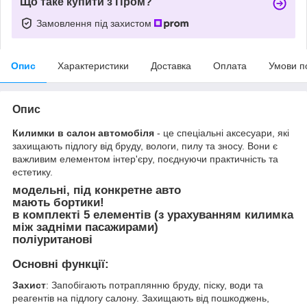
Що таке купити з Пром?
Замовлення під захистом
Опис
Характеристики
Доставка
Оплата
Умови п
Опис
Килимки в салон автомобіля
- це спеціальні аксесуари, які
захищають підлогу від бруду, вологи, пилу та зносу. Вони є
важливим елементом інтер'єру, поєднуючи практичність та
естетику.
модельні, під конкретне авто
мають бортики!
в комплекті 5 елементів (з урахуванням килимка
між задніми пасажирами)
поліуританові
Основні функції:
Захист
: Запобігають потраплянню бруду, піску, води та
реагентів на підлогу салону. Захищають від пошкоджень,