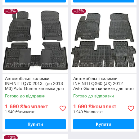
–13%
–13%
Автомобільні килимки
Автомобільні килимки
INFINITI Q70 2013- (до 2013
INFINITI QX60 (JX) 2012-
M3) Avto-Gumm килимки для
Avto-Gumm килимки для авто
авто ІНФІНІТІ Кью70 2013-
ІНФІНІТІ КьюИкс60 (ЖХ)
Готово до відправки
Готово до відправки
(до 2013 М3) Автогум
2012- Автогум
1 690
1 690
₴/комплект
₴/комплект
1 940 ₴/комплект
1 940 ₴/комплект
Купити
Купити
–13%