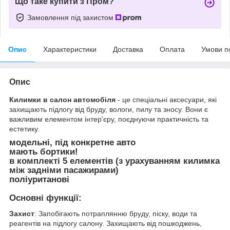
Що таке купити з Пром?
Замовлення під захистом
Опис
Характеристики
Доставка
Оплата
Умови п
Опис
Килимки в салон автомобіля
- це спеціальні аксесуари, які
захищають підлогу від бруду, вологи, пилу та зносу. Вони є
важливим елементом інтер'єру, поєднуючи практичність та
естетику.
модельні, під конкретне авто
мають бортики!
в комплекті 5 елементів (з урахуванням килимка
між задніми пасажирами)
поліуританові
Основні функції:
Захист
: Запобігають потраплянню бруду, піску, води та
реагентів на підлогу салону. Захищають від пошкоджень,