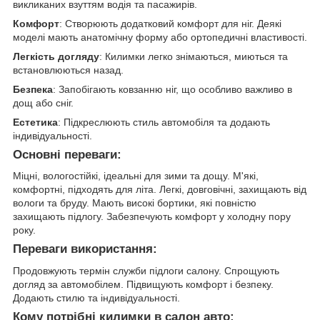
викликаних взуттям водія та пасажирів.
Комфорт
: Створюють додатковий комфорт для ніг. Деякі
моделі мають анатомічну форму або ортопедичні властивості.
Легкість догляду
: Килимки легко знімаються, миються та
встановлюються назад.
Безпека
: Запобігають ковзанню ніг, що особливо важливо в
дощ або сніг.
Естетика
: Підкреслюють стиль автомобіля та додають
індивідуальності.
Основні переваги:
Міцні, вологостійкі, ідеальні для зими та дощу. М'які,
комфортні, підходять для літа. Легкі, довговічні, захищають від
вологи та бруду. Мають високі бортики, які повністю
захищають підлогу. Забезпечують комфорт у холодну пору
року.
Переваги використання:
Продовжують термін служби підлоги салону. Спрощують
догляд за автомобілем. Підвищують комфорт і безпеку.
Додають стилю та індивідуальності.
Кому потрібні килимки в салон авто: