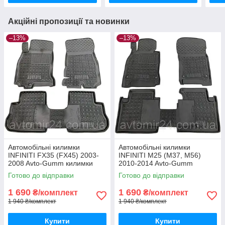
Акційні пропозиції та новинки
–13%
–13%
Автомобільні килимки
Автомобільні килимки
INFINITI FX35 (FX45) 2003-
INFINITI M25 (M37, M56)
2008 Avto-Gumm килимки
2010-2014 Avto-Gumm
для авто ІНФІНІТІ ФХ35
килимки для авто ІНФІНІТІ
Готово до відправки
Готово до відправки
(ФХ45) 2003-2008 Автогум
М25 (М37, М56) 2010-2014
Автогум
1 690
1 690
₴/комплект
₴/комплект
1 940 ₴/комплект
1 940 ₴/комплект
Купити
Купити