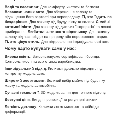
Водії та пасажири
: Для комфорту, чистоти та безпеки.
Власники нових авто
: Для збереження салону та
підвищення його вартості при перепродажу.
Ті, хто їздить по
бездоріжжю
: Для захисту від бруду, піску та вологи.
Сімейні
автомобілісти
: Для захисту від дитячих "сюрпризів" та легкої
прибирання.
Любителі активного відпочинку
: Для захисту
салону під час поїздок на природу або перевезення тварин.
Ті, хто цінує стиль
: Для підкреслення індивідуальності авто.
Чому варто купувати саме у нас:
Висока якість
: Використовуємо сертифіковані бренди.
Контроль якості на всіх етапах виробництва.
Індивідуальний підхід
: Килимки ідеально підходять під
конкретну модель авто.
Широкий асортимент
: Великий вибір майже під будь-яку
марку та модель автомобіля..
Сучасні технології
: 3D-моделювання для точного підгону.
Доступні ціни
: Вигідні пропозиції та регулярні знижки.
Легкість догляду
: Килимки легко миються та стійкі до
деформації.