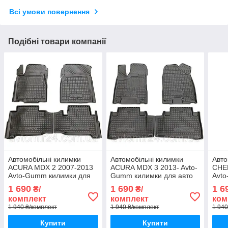
Всі умови повернення
Подібні товари компанії
Автомобільні килимки
Автомобільні килимки
Авто
ACURA MDX 2 2007-2013
ACURA MDX 3 2013- Avto-
CHER
Avto-Gumm килимки для
Gumm килимки для авто
Avt
авто АКУРА МДХ 2 2007-
АКУРА МДХ 3 2013-
авто
1 690
1 690
1 6
₴/
₴/
2013 Автогум
Автогум
2018
комплект
комплект
ком
1 940 ₴/комплект
1 940 ₴/комплект
1 940
Купити
Купити