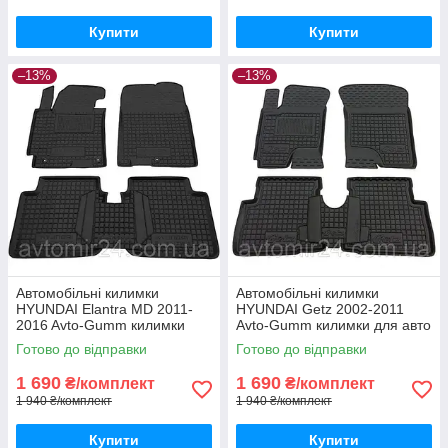
Купити
Купити
–13%
–13%
Автомобільні килимки
Автомобільні килимки
HYUNDAI Elantra MD 2011-
HYUNDAI Getz 2002-2011
2016 Avto-Gumm килимки
Avto-Gumm килимки для авто
для авто ХЮНДАЙ Елантра
ХЮНДАЙ Гетц 2002-2011
Готово до відправки
Готово до відправки
МД 2011-2016 Автогум
Автогум
1 690
1 690
₴/комплект
₴/комплект
1 940 ₴/комплект
1 940 ₴/комплект
Купити
Купити