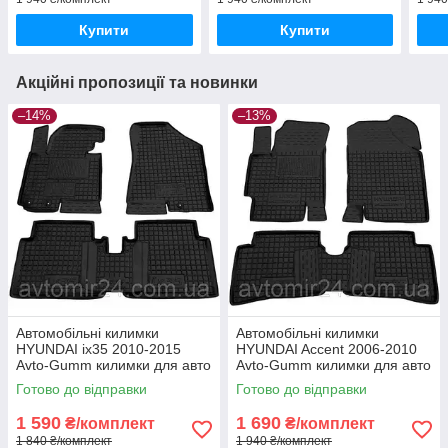
Купити
Купити
Акційні пропозиції та новинки
–14%
–13%
Автомобільні килимки
Автомобільні килимки
HYUNDAI ix35 2010-2015
HYUNDAI Accent 2006-2010
Avto-Gumm килимки для авто
Avto-Gumm килимки для авто
ХЮНДАЙ ix35 2010-2015
ХЮНДАЙ Акцент 2006-2010
Готово до відправки
Готово до відправки
Автогум
Автогум
1 590
1 690
₴/комплект
₴/комплект
1 840 ₴/комплект
1 940 ₴/комплект