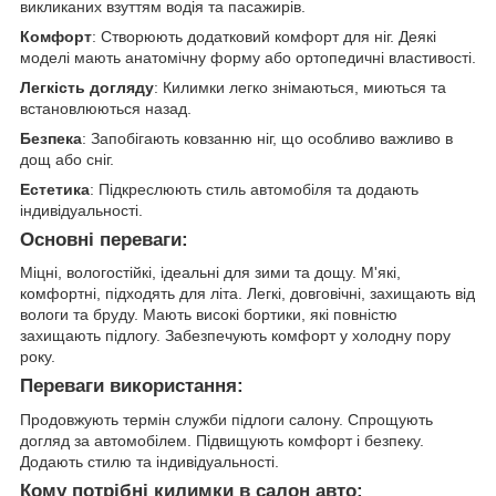
викликаних взуттям водія та пасажирів.
Комфорт
: Створюють додатковий комфорт для ніг. Деякі
моделі мають анатомічну форму або ортопедичні властивості.
Легкість догляду
: Килимки легко знімаються, миються та
встановлюються назад.
Безпека
: Запобігають ковзанню ніг, що особливо важливо в
дощ або сніг.
Естетика
: Підкреслюють стиль автомобіля та додають
індивідуальності.
Основні переваги:
Міцні, вологостійкі, ідеальні для зими та дощу. М'які,
комфортні, підходять для літа. Легкі, довговічні, захищають від
вологи та бруду. Мають високі бортики, які повністю
захищають підлогу. Забезпечують комфорт у холодну пору
року.
Переваги використання:
Продовжують термін служби підлоги салону. Спрощують
догляд за автомобілем. Підвищують комфорт і безпеку.
Додають стилю та індивідуальності.
Кому потрібні килимки в салон авто: