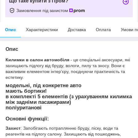
Що таке купити з Пром?
Замовлення під захистом
Опис
Характеристики
Доставка
Оплата
Умови п
Опис
Килимки в салон автомобіля
- це спеціальні аксесуари, які
захищають підлогу від бруду, вологи, пилу та зносу. Вони є
важливим елементом інтер'єру, поєднуючи практичність та
естетику.
модельні, під конкретне авто
мають бортики!
в комплекті 5 елементів (з урахуванням килимка
між задніми пасажирами)
поліуританові
Основні функції:
Захист
: Запобігають потраплянню бруду, піску, води та
реагентів на підлогу салону. Захищають від пошкоджень,