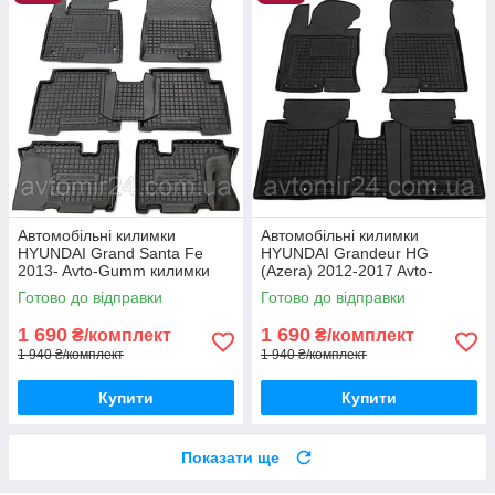
Автомобільні килимки
Автомобільні килимки
HYUNDAI Grand Santa Fe
HYUNDAI Grandeur HG
2013- Avto-Gumm килимки
(Azera) 2012-2017 Avto-
для авто ХЮНДАЙ Гранд
Gumm килимки для авто
Готово до відправки
Готово до відправки
Санта Фе 2013- Автогум
ХЮНДАЙ Грандеур ХГ Азера
1 690
1 690
₴/комплект
₴/комплект
1 940 ₴/комплект
1 940 ₴/комплект
Купити
Купити
Показати ще