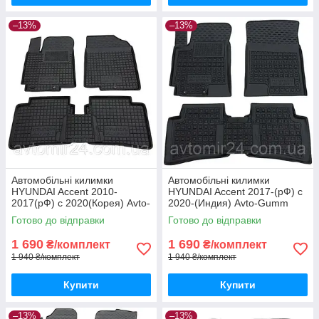
–13%
–13%
Автомобільні килимки
Автомобільні килимки
HYUNDAI Accent 2010-
HYUNDAI Accent 2017-(рФ) с
2017(рФ) с 2020(Корея) Avto-
2020-(Индия) Avto-Gumm
Gumm килимки для авто
килимки для авто ХЮНДАЙ
Готово до відправки
Готово до відправки
ХЮНДАЙ Акцент 2010-2017
Акцент 2017-
1 690
1 690
₴/комплект
₴/комплект
1 940 ₴/комплект
1 940 ₴/комплект
Купити
Купити
–13%
–13%