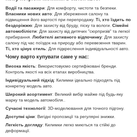
Водії та пасажири
: Для комфорту, чистоти та безпеки.
Власники нових авто
: Для збереження салону та
підвищення його вартості при перепродажу.
Ті, хто їздить по
бездоріжжю
: Для захисту від бруду, піску та вологи.
Сімейні
автомобілісти
: Для захисту від дитячих "сюрпризів" та легкої
прибирання.
Любителі активного відпочинку
: Для захисту
салону під час поїздок на природу або перевезення тварин.
Ті, хто цінує стиль
: Для підкреслення індивідуальності авто.
Чому варто купувати саме у нас:
Висока якість
: Використовуємо сертифіковані бренди.
Контроль якості на всіх етапах виробництва.
Індивідуальний підхід
: Килимки ідеально підходять під
конкретну модель авто.
Широкий асортимент
: Великий вибір майже під будь-яку
марку та модель автомобіля..
Сучасні технології
: 3D-моделювання для точного підгону.
Доступні ціни
: Вигідні пропозиції та регулярні знижки.
Легкість догляду
: Килимки легко миються та стійкі до
деформації.