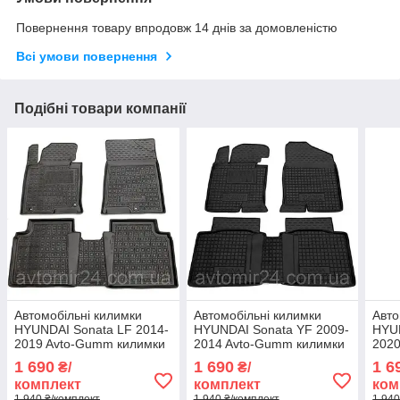
Повернення товару впродовж 14 днів за домовленістю
Всі умови повернення
Подібні товари компанії
Автомобільні килимки
Автомобільні килимки
Авто
HYUNDAI Sonata LF 2014-
HYUNDAI Sonata YF 2009-
HYU
2019 Avto-Gumm килимки
2014 Avto-Gumm килимки
2020
для авто ХЮНДАЙ Соната
для авто ХЮНДАЙ Соната
для
1 690
1 690
1 6
₴/
₴/
ЛФ 2014-2019 Автогум
УФ 2009-2014 Автогум
НХ4 
комплект
комплект
ком
1 940 ₴/комплект
1 940 ₴/комплект
1 940