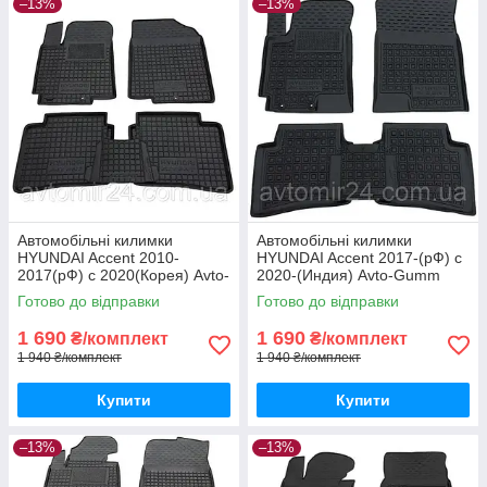
–13%
–13%
Автомобільні килимки
Автомобільні килимки
HYUNDAI Accent 2010-
HYUNDAI Accent 2017-(рФ) с
2017(рФ) с 2020(Корея) Avto-
2020-(Индия) Avto-Gumm
Gumm килимки для авто
килимки для авто ХЮНДАЙ
Готово до відправки
Готово до відправки
ХЮНДАЙ Акцент 2010-2017
Акцент 2017-
1 690
1 690
₴/комплект
₴/комплект
1 940 ₴/комплект
1 940 ₴/комплект
Купити
Купити
–13%
–13%