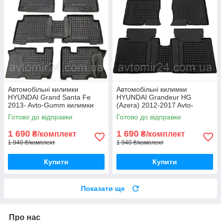
Автомобільні килимки
Автомобільні килимки
HYUNDAI Grand Santa Fe
HYUNDAI Grandeur HG
2013- Avto-Gumm килимки
(Azera) 2012-2017 Avto-
для авто ХЮНДАЙ Гранд
Gumm килимки для авто
Готово до відправки
Готово до відправки
Санта Фе 2013- Автогум
ХЮНДАЙ Грандеур ХГ Азера
1 690
1 690
₴/комплект
₴/комплект
1 940 ₴/комплект
1 940 ₴/комплект
Купити
Купити
Показати ще
Про нас