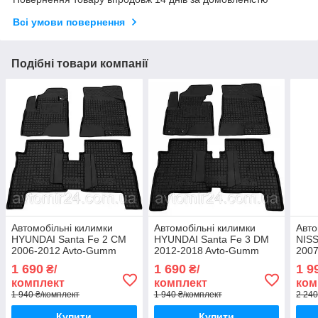
Всі умови повернення
Подібні товари компанії
Автомобільні килимки
Автомобільні килимки
Авто
HYUNDAI Santa Fe 2 CM
HYUNDAI Santa Fe 3 DM
NISS
2006-2012 Avto-Gumm
2012-2018 Avto-Gumm
2007
килимки для авто
килимки для авто
для 
1 690
1 690
1 9
₴/
₴/
ХЮНДАЙ Санта Фе 2 ЦМ
ХЮНДАЙ Санта Фе 3 ДМ
(Т30
комплект
комплект
ком
2006-2012 Автогум
2012-2018 Автогум
1 940 ₴/комплект
1 940 ₴/комплект
2 240
Купити
Купити