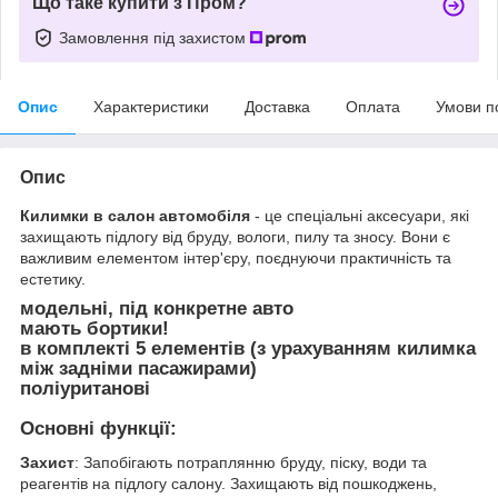
Що таке купити з Пром?
Замовлення під захистом
Опис
Характеристики
Доставка
Оплата
Умови п
Опис
Килимки в салон автомобіля
- це спеціальні аксесуари, які
захищають підлогу від бруду, вологи, пилу та зносу. Вони є
важливим елементом інтер'єру, поєднуючи практичність та
естетику.
модельні, під конкретне авто
мають бортики!
в комплекті 5 елементів (з урахуванням килимка
між задніми пасажирами)
поліуританові
Основні функції:
Захист
: Запобігають потраплянню бруду, піску, води та
реагентів на підлогу салону. Захищають від пошкоджень,