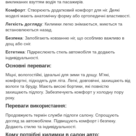
викликаних взуттям водія та пасажирів.
Комфорт
: Створюють додатковий комфорт для ніг. Деякі
моделі мають анатомічну форму або ортопедичні властивості.
Легкість догляду
: Килимки легко знімаються, миються та
встановлюються назад.
Безпека
: Запобігають ковзанню ніг, що особливо важливо в
дощ або сніг.
Естетика
: Підкреслюють стиль автомобіля та додають
індивідуальності.
Основні переваги:
Міцні, вологостійкі, ідеальні для зими та дощу. М'які,
комфортні, підходять для літа. Легкі, довговічні, захищають від
вологи та бруду. Мають високі бортики, які повністю
захищають підлогу. Забезпечують комфорт у холодну пору
року.
Переваги використання:
Продовжують термін служби підлоги салону. Спрощують
догляд за автомобілем. Підвищують комфорт і безпеку.
Додають стилю та індивідуальності.
Кому потрібні килимки в салон авто: