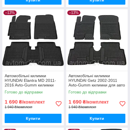
–13%
–13%
Автомобільні килимки
Автомобільні килимки
HYUNDAI Elantra MD 2011-
HYUNDAI Getz 2002-2011
2016 Avto-Gumm килимки
Avto-Gumm килимки для авто
для авто ХЮНДАЙ Елантра
ХЮНДАЙ Гетц 2002-2011
Готово до відправки
Готово до відправки
МД 2011-2016 Автогум
Автогум
1 690
1 690
₴/комплект
₴/комплект
1 940 ₴/комплект
1 940 ₴/комплект
Купити
Купити