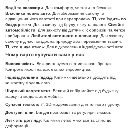
Водії та пасажири
: Для комфорту, чистоти та безпеки.
Власники нових авто
: Для збереження салону та
підвищення його вартості при перепродажу.
Ті, хто їздить по
бездоріжжю
: Для захисту від бруду, піску та вологи.
Сімейні
автомобілісти
: Для захисту від дитячих "сюрпризів" та легкої
прибирання.
Любителі активного відпочинку
: Для захисту
салону під час поїздок на природу або перевезення тварин.
Ті, хто цінує стиль
: Для підкреслення індивідуальності авто.
Чому варто купувати саме у нас:
Висока якість
: Використовуємо сертифіковані бренди.
Контроль якості на всіх етапах виробництва.
Індивідуальний підхід
: Килимки ідеально підходять під
конкретну модель авто.
Широкий асортимент
: Великий вибір майже під будь-яку
марку та модель автомобіля..
Сучасні технології
: 3D-моделювання для точного підгону.
Доступні ціни
: Вигідні пропозиції та регулярні знижки.
Легкість догляду
: Килимки легко миються та стійкі до
деформації.