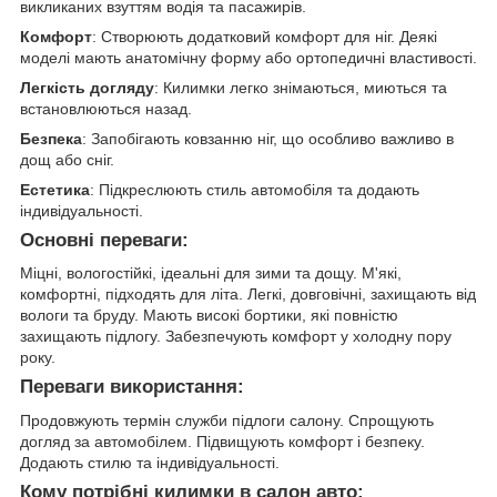
викликаних взуттям водія та пасажирів.
Комфорт
: Створюють додатковий комфорт для ніг. Деякі
моделі мають анатомічну форму або ортопедичні властивості.
Легкість догляду
: Килимки легко знімаються, миються та
встановлюються назад.
Безпека
: Запобігають ковзанню ніг, що особливо важливо в
дощ або сніг.
Естетика
: Підкреслюють стиль автомобіля та додають
індивідуальності.
Основні переваги:
Міцні, вологостійкі, ідеальні для зими та дощу. М'які,
комфортні, підходять для літа. Легкі, довговічні, захищають від
вологи та бруду. Мають високі бортики, які повністю
захищають підлогу. Забезпечують комфорт у холодну пору
року.
Переваги використання:
Продовжують термін служби підлоги салону. Спрощують
догляд за автомобілем. Підвищують комфорт і безпеку.
Додають стилю та індивідуальності.
Кому потрібні килимки в салон авто: