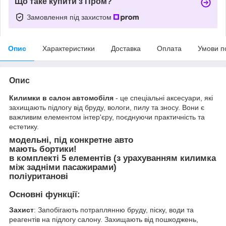
Що таке купити з Пром?
Замовлення під захистом
Опис
Характеристики
Доставка
Оплата
Умови п
Опис
Килимки в салон автомобіля
- це спеціальні аксесуари, які
захищають підлогу від бруду, вологи, пилу та зносу. Вони є
важливим елементом інтер'єру, поєднуючи практичність та
естетику.
модельні, під конкретне авто
мають бортики!
в комплекті 5 елементів (з урахуванням килимка
між задніми пасажирами)
поліуританові
Основні функції:
Захист
: Запобігають потраплянню бруду, піску, води та
реагентів на підлогу салону. Захищають від пошкоджень,