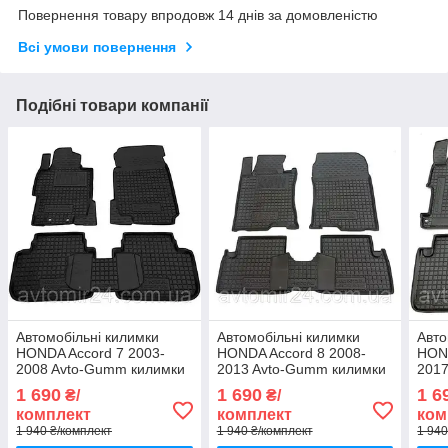
Повернення товару впродовж 14 днів за домовленістю
Всі умови повернення
Подібні товари компанії
Автомобільні килимки
Автомобільні килимки
Авто
HONDA Accord 7 2003-
HONDA Accord 8 2008-
HOND
2008 Avto-Gumm килимки
2013 Avto-Gumm килимки
2017
для авто ХОНДА Аккорд 7
для авто ХОНДА Аккорд 8
для 
1 690
1 690
1 6
₴/
₴/
2003-2008 Автогум
2008-2013 Автогум
2013
комплект
комплект
ком
1 940 ₴/комплект
1 940 ₴/комплект
1 940