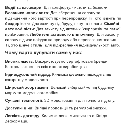
Водії та пасажири
: Для комфорту, чистоти та безпеки.
Власники нових авто
: Для збереження салону та
підвищення його вартості при перепродажу.
Ті, хто їздить по
бездоріжжю
: Для захисту від бруду, піску та вологи.
Сімейні
автомобілісти
: Для захисту від дитячих "сюрпризів" та легкої
прибирання.
Любителі активного відпочинку
: Для захисту
салону під час поїздок на природу або перевезення тварин.
Ті, хто цінує стиль
: Для підкреслення індивідуальності авто.
Чому варто купувати саме у нас:
Висока якість
: Використовуємо сертифіковані бренди.
Контроль якості на всіх етапах виробництва.
Індивідуальний підхід
: Килимки ідеально підходять під
конкретну модель авто.
Широкий асортимент
: Великий вибір майже під будь-яку
марку та модель автомобіля..
Сучасні технології
: 3D-моделювання для точного підгону.
Доступні ціни
: Вигідні пропозиції та регулярні знижки.
Легкість догляду
: Килимки легко миються та стійкі до
деформації.