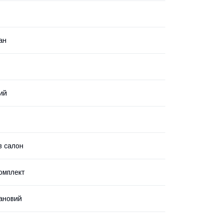
ан
ий
в салон
омплект
ановий