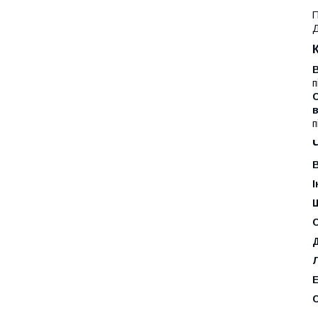
П
Д
В
п
С
п
В
С
Д
Е