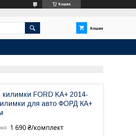
Кошик
Кошик
і килимки FORD KA+ 2014-
илимки для авто ФОРД КА+
м
1 690 ₴/комплект
ект