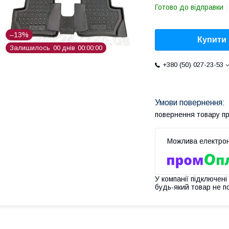
Готово до відправки
–13%
Купити
Залишилось
0
0
днів
0
0
0
0
0
0
+380 (50) 027-23-53
повернення товару п
У компанії підключені
будь-який товар не п