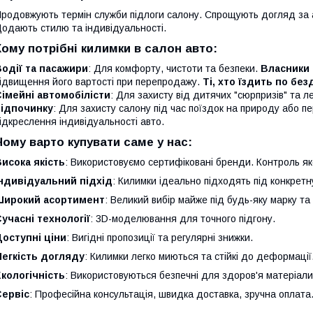
родовжують термін служби підлоги салону. Спрощують догляд за 
одають стилю та індивідуальності.
Кому потрібні килимки в салон авто:
одії та пасажири
: Для комфорту, чистоти та безпеки.
Власники 
ідвищення його вартості при перепродажу.
Ті, хто їздить по бе
імейні автомобілісти
: Для захисту від дитячих "сюрпризів" та л
відпочинку
: Для захисту салону під час поїздок на природу або 
ідкреслення індивідуальності авто.
Чому варто купувати саме у нас:
исока якість
: Використовуємо сертифіковані бренди. Контроль яко
Індивідуальний підхід
: Килимки ідеально підходять під конкретн
Широкий асортимент
: Великий вибір майже під будь-яку марку та
учасні технології
: 3D-моделювання для точного підгону.
оступні ціни
: Вигідні пропозиції та регулярні знижки.
Легкість догляду
: Килимки легко миються та стійкі до деформації
кологічність
: Використовуються безпечні для здоров'я матеріали
Сервіс
: Професійна консультація, швидка доставка, зручна оплата