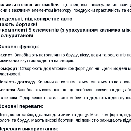
Килимки в салон автомобіля
- це спеціальні аксесуари, які захищ
они є важливим елементом інтер'єру, поєднуючи практичність та ес
модельні, під конкретне авто
мають бортики!
в комплекті 5 елементів (з урахуванням килимка мі
поліуританові
Основні функції:
Захист
: Запобігають потраплянню бруду, піску, води та реагентів 
икликаних взуттям водія та пасажирів.
Комфорт
: Створюють додатковий комфорт для ніг. Деякі моделі 
ластивості.
Легкість догляду
: Килимки легко знімаються, миються та встано
Безпека
: Запобігають ковзанню ніг, що особливо важливо в дощ або
Естетика
: Підкреслюють стиль автомобіля та додають індивідуаль
Основні переваги:
іцні, вологостійкі, ідеальні для зими та дощу. М'які, комфортні, пі
ологи та бруду. Мають високі бортики, які повністю захищають під
Переваги використання: