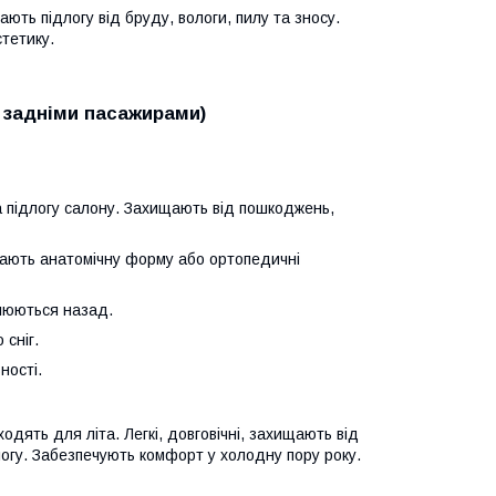
ають підлогу від бруду, вологи, пилу та зносу.
тетику.
ж задніми пасажирами)
на підлогу салону. Захищають від пошкоджень,
мають анатомічну форму або ортопедичні
влюються назад.
 сніг.
ності.
дходять для літа. Легкі, довговічні, захищають від
логу. Забезпечують комфорт у холодну пору року.