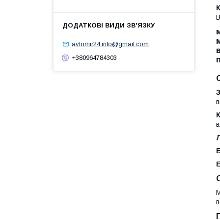
В
avtomir24.info@gmail.com
+380964784303
в
в
М
в