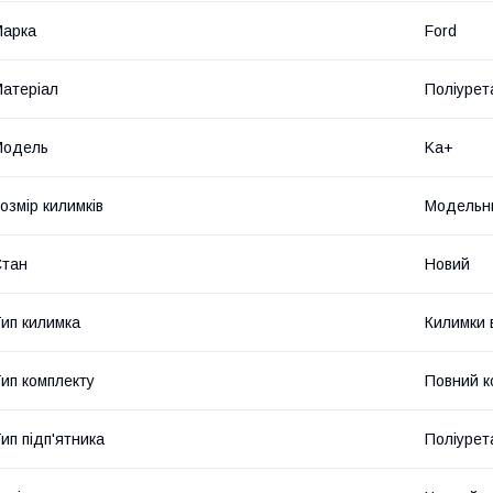
Марка
Ford
атеріал
Поліурет
Модель
Ka+
озмір килимків
Модельн
Стан
Новий
ип килимка
Килимки 
ип комплекту
Повний к
ип підп'ятника
Поліурет