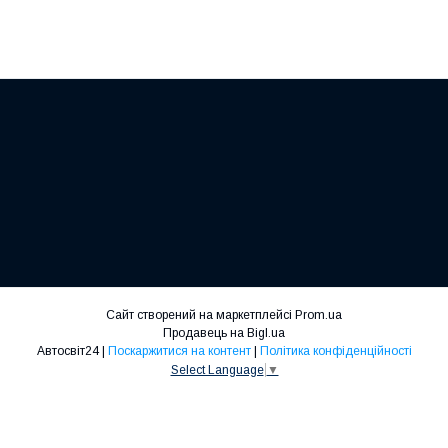
Сайт створений на маркетплейсі
Prom.ua
Продавець на Bigl.ua
Автосвіт24 |
Поскаржитися на контент
|
Політика конфіденційності
Select Language
▼