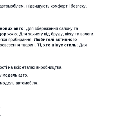
автомобілем. Підвищують комфорт і безпеку.
нових авто
: Для збереження салону та
здоріжжю
: Для захисту від бруду, піску та вологи.
егкої прибирання.
Любителі активного
перевезення тварин.
Ті, хто цінує стиль
: Для
сті на всіх етапах виробництва.
у модель авто.
 модель автомобіля..
.
.
.