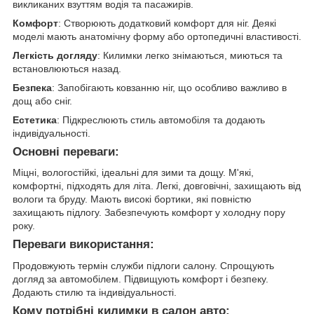
викликаних взуттям водія та пасажирів.
Комфорт
: Створюють додатковий комфорт для ніг. Деякі
моделі мають анатомічну форму або ортопедичні властивості.
Легкість догляду
: Килимки легко знімаються, миються та
встановлюються назад.
Безпека
: Запобігають ковзанню ніг, що особливо важливо в
дощ або сніг.
Естетика
: Підкреслюють стиль автомобіля та додають
індивідуальності.
Основні переваги:
Міцні, вологостійкі, ідеальні для зими та дощу. М'які,
комфортні, підходять для літа. Легкі, довговічні, захищають від
вологи та бруду. Мають високі бортики, які повністю
захищають підлогу. Забезпечують комфорт у холодну пору
року.
Переваги використання:
Продовжують термін служби підлоги салону. Спрощують
догляд за автомобілем. Підвищують комфорт і безпеку.
Додають стилю та індивідуальності.
Кому потрібні килимки в салон авто: