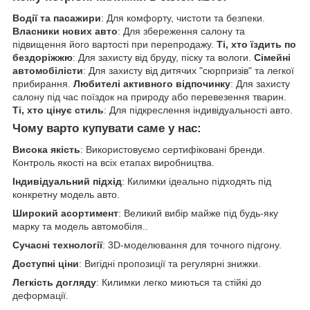
Водії та пасажири
: Для комфорту, чистоти та безпеки.
Власники нових авто
: Для збереження салону та
підвищення його вартості при перепродажу.
Ті, хто їздить по
бездоріжжю
: Для захисту від бруду, піску та вологи.
Сімейні
автомобілісти
: Для захисту від дитячих "сюрпризів" та легкої
прибирання.
Любителі активного відпочинку
: Для захисту
салону під час поїздок на природу або перевезення тварин.
Ті, хто цінує стиль
: Для підкреслення індивідуальності авто.
Чому варто купувати саме у нас:
Висока якість
: Використовуємо сертифіковані бренди.
Контроль якості на всіх етапах виробництва.
Індивідуальний підхід
: Килимки ідеально підходять під
конкретну модель авто.
Широкий асортимент
: Великий вибір майже під будь-яку
марку та модель автомобіля..
Сучасні технології
: 3D-моделювання для точного підгону.
Доступні ціни
: Вигідні пропозиції та регулярні знижки.
Легкість догляду
: Килимки легко миються та стійкі до
деформації.