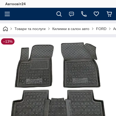
Автосвіт24
Товари та послуги
Килимки в салон авто
FORD
А
–13%