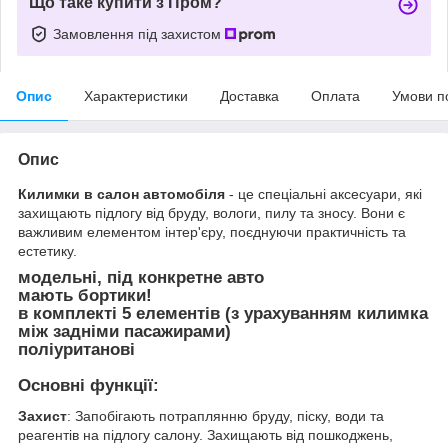
Що таке купити з Пром?
Замовлення під захистом
Опис
Характеристики
Доставка
Оплата
Умови п
Опис
Килимки в салон автомобіля
- це спеціальні аксесуари, які
захищають підлогу від бруду, вологи, пилу та зносу. Вони є
важливим елементом інтер'єру, поєднуючи практичність та
естетику.
модельні, під конкретне авто
мають бортики!
в комплекті 5 елементів (з урахуванням килимка
між задніми пасажирами)
поліуританові
Основні функції:
Захист
: Запобігають потраплянню бруду, піску, води та
реагентів на підлогу салону. Захищають від пошкоджень,