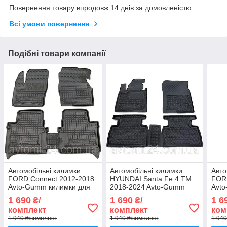
Повернення товару впродовж 14 днів за домовленістю
Всі умови повернення
Подібні товари компанії
Автомобільні килимки
Автомобільні килимки
Авто
FORD Connect 2012-2018
HYUNDAI Santa Fe 4 TM
FORD
Avto-Gumm килимки для
2018-2024 Avto-Gumm
Avt
авто ФОРД Коннект 2012-
килимки для авто
авто
1 690
1 690
1 6
₴/
₴/
2018 Автогум
ХЮНДАЙ Санта Фе 4 ТМ
2004
комплект
комплект
ком
2018-2024 Автогум
1 940 ₴/комплект
1 940 ₴/комплект
1 940