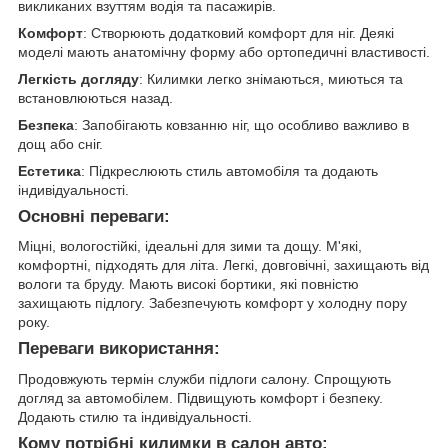
викликаних взуттям водія та пасажирів.
Комфорт
: Створюють додатковий комфорт для ніг. Деякі
моделі мають анатомічну форму або ортопедичні властивості.
Легкість догляду
: Килимки легко знімаються, миються та
встановлюються назад.
Безпека
: Запобігають ковзанню ніг, що особливо важливо в
дощ або сніг.
Естетика
: Підкреслюють стиль автомобіля та додають
індивідуальності.
Основні переваги:
Міцні, вологостійкі, ідеальні для зими та дощу. М'які,
комфортні, підходять для літа. Легкі, довговічні, захищають від
вологи та бруду. Мають високі бортики, які повністю
захищають підлогу. Забезпечують комфорт у холодну пору
року.
Переваги використання:
Продовжують термін служби підлоги салону. Спрощують
догляд за автомобілем. Підвищують комфорт і безпеку.
Додають стилю та індивідуальності.
Кому потрібні килимки в салон авто: