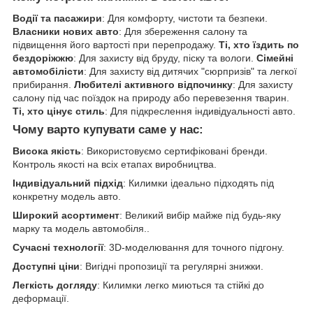
Водії та пасажири
: Для комфорту, чистоти та безпеки.
Власники нових авто
: Для збереження салону та
підвищення його вартості при перепродажу.
Ті, хто їздить по
бездоріжжю
: Для захисту від бруду, піску та вологи.
Сімейні
автомобілісти
: Для захисту від дитячих "сюрпризів" та легкої
прибирання.
Любителі активного відпочинку
: Для захисту
салону під час поїздок на природу або перевезення тварин.
Ті, хто цінує стиль
: Для підкреслення індивідуальності авто.
Чому варто купувати саме у нас:
Висока якість
: Використовуємо сертифіковані бренди.
Контроль якості на всіх етапах виробництва.
Індивідуальний підхід
: Килимки ідеально підходять під
конкретну модель авто.
Широкий асортимент
: Великий вибір майже під будь-яку
марку та модель автомобіля..
Сучасні технології
: 3D-моделювання для точного підгону.
Доступні ціни
: Вигідні пропозиції та регулярні знижки.
Легкість догляду
: Килимки легко миються та стійкі до
деформації.