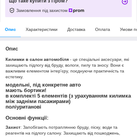
Що таке купити з Пром?
Замовлення під захистом
Опис
Характеристики
Доставка
Оплата
Умови п
Опис
Килимки в салон автомобіля
- це спеціальні аксесуари, які
захищають підлогу від бруду, вологи, пилу та зносу. Вони є
важливим елементом інтер'єру, поєднуючи практичність та
естетику.
модельні, під конкретне авто
мають бортики!
в комплекті 5 елементів (з урахуванням килимка
між задніми пасажирами)
поліуританові
Основні функції:
Захист
: Запобігають потраплянню бруду, піску, води та
реагентів на підлогу салону. Захищають від пошкоджень,