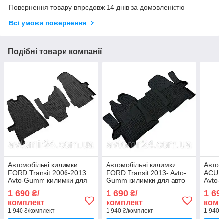
Повернення товару впродовж 14 днів за домовленістю
Всі умови повернення
Подібні товари компанії
Автомобільні килимки
Автомобільні килимки
Авто
FORD Transit 2006-2013
FORD Transit 2013- Avto-
ACU
Avto-Gumm килимки для
Gumm килимки для авто
Avt
авто ФОРД Транзіт 2006-
ФОРД Транзіт 2013-
авто
1 690
1 690
1 6
₴/
₴/
2013 Автогум
Автогум
2013
комплект
комплект
ком
1 940 ₴/комплект
1 940 ₴/комплект
1 940