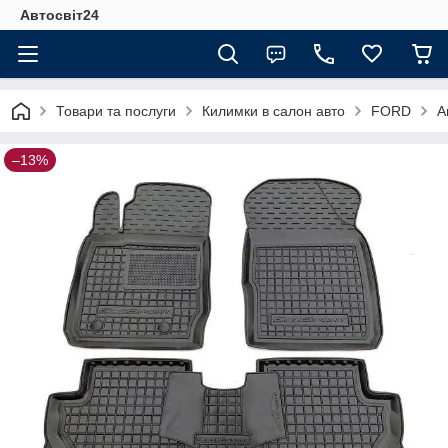
Автосвіт24
Товари та послуги
Килимки в салон авто
FORD
А
–13%