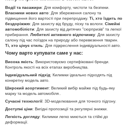
Водії та пасажири
: Для комфорту, чистоти та безпеки.
Власники нових авто
: Для збереження салону та
підвищення його вартості при перепродажу.
Ті, хто їздить по
бездоріжжю
: Для захисту від бруду, піску та вологи.
Сімейні
автомобілісти
: Для захисту від дитячих "сюрпризів" та легкої
прибирання.
Любителі активного відпочинку
: Для захисту
салону під час поїздок на природу або перевезення тварин.
Ті, хто цінує стиль
: Для підкреслення індивідуальності авто.
Чому варто купувати саме у нас:
Висока якість
: Використовуємо сертифіковані бренди.
Контроль якості на всіх етапах виробництва.
Індивідуальний підхід
: Килимки ідеально підходять під
конкретну модель авто.
Широкий асортимент
: Великий вибір майже під будь-яку
марку та модель автомобіля..
Сучасні технології
: 3D-моделювання для точного підгону.
Доступні ціни
: Вигідні пропозиції та регулярні знижки.
Легкість догляду
: Килимки легко миються та стійкі до
деформації.