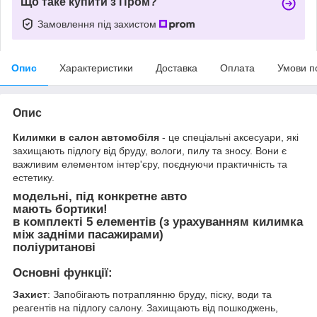
Що таке купити з Пром?
Замовлення під захистом
Опис
Характеристики
Доставка
Оплата
Умови п
Опис
Килимки в салон автомобіля
- це спеціальні аксесуари, які
захищають підлогу від бруду, вологи, пилу та зносу. Вони є
важливим елементом інтер'єру, поєднуючи практичність та
естетику.
модельні, під конкретне авто
мають бортики!
в комплекті 5 елементів (з урахуванням килимка
між задніми пасажирами)
поліуританові
Основні функції:
Захист
: Запобігають потраплянню бруду, піску, води та
реагентів на підлогу салону. Захищають від пошкоджень,