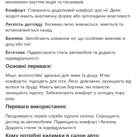
викликаних взуттям водія та пасажирів.
Комфорт
: Створюють додатковий комфорт для ніг. Деякі
моделі мають анатомічну форму або ортопедичні властивості.
Легкість догляду
: Килимки легко знімаються, миються та
встановлюються назад.
Безпека
: Запобігають ковзанню ніг, що особливо важливо в
дощ або сніг.
Естетика
: Підкреслюють стиль автомобіля та додають
індивідуальності.
Основні переваги:
Міцні, вологостійкі, ідеальні для зими та дощу. М'які,
комфортні, підходять для літа. Легкі, довговічні, захищають від
вологи та бруду. Мають високі бортики, які повністю
захищають підлогу. Забезпечують комфорт у холодну пору
року.
Переваги використання:
Продовжують термін служби підлоги салону. Спрощують
догляд за автомобілем. Підвищують комфорт і безпеку.
Додають стилю та індивідуальності.
Кому потрібні килимки в салон авто: