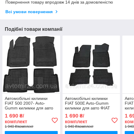
Повернення товару впродовж 14 днів за домовленістю
Всі умови повернення
Подібні товари компанії
Автомобільні килимки
Автомобільні килимки
Авто
FIAT 500 2007- Avto-
FIAT 500E Avto-Gumm
FIAT
Gumm килимки для авто
килимки для авто ФІАТ
кили
ФІАТ 500 2007- Автогум
500Е Автогум
500Л
1 690
1 690
1 6
₴/
₴/
комплект
комплект
ком
1 940 ₴/комплект
1 940 ₴/комплект
1 940