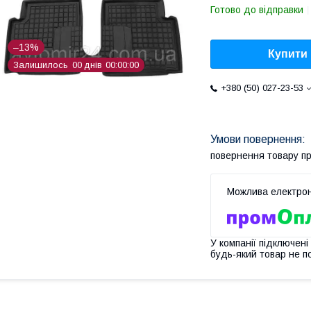
Готово до відправки
–13%
Купити
Залишилось
0
0
днів
0
0
0
0
0
0
+380 (50) 027-23-53
повернення товару п
У компанії підключені
будь-який товар не п