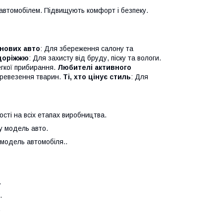
автомобілем. Підвищують комфорт і безпеку.
нових авто
: Для збереження салону та
здоріжжю
: Для захисту від бруду, піску та вологи.
егкої прибирання.
Любителі активного
перевезення тварин.
Ті, хто цінує стиль
: Для
сті на всіх етапах виробництва.
у модель авто.
 модель автомобіля..
.
.
.