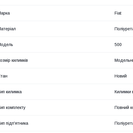
Марка
Fiat
атеріал
Поліурет
Модель
500
озмір килимків
Модельн
Стан
Новий
ип килимка
Килимки 
ип комплекту
Повний к
ип підп'ятника
Поліурет