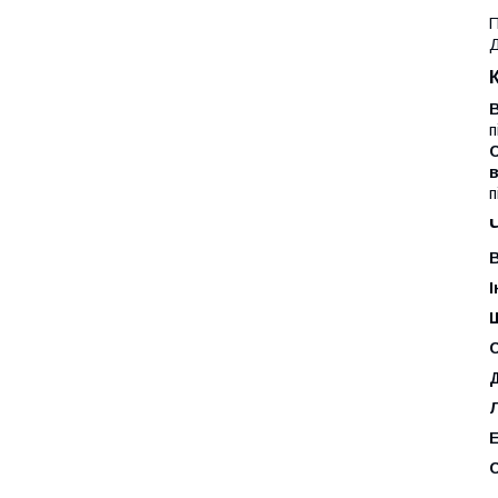
П
Д
В
п
С
п
В
С
Д
Е