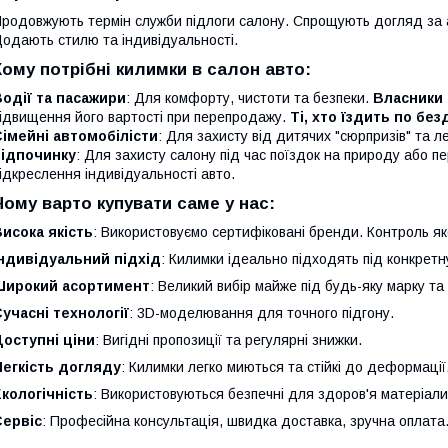
родовжують термін служби підлоги салону. Спрощують догляд за 
одають стилю та індивідуальності.
Кому потрібні килимки в салон авто:
одії та пасажири
: Для комфорту, чистоти та безпеки.
Власники 
ідвищення його вартості при перепродажу.
Ті, хто їздить по бе
імейні автомобілісти
: Для захисту від дитячих "сюрпризів" та л
відпочинку
: Для захисту салону під час поїздок на природу або 
ідкреслення індивідуальності авто.
Чому варто купувати саме у нас:
исока якість
: Використовуємо сертифіковані бренди. Контроль яко
Індивідуальний підхід
: Килимки ідеально підходять під конкретн
Широкий асортимент
: Великий вибір майже під будь-яку марку та
учасні технології
: 3D-моделювання для точного підгону.
оступні ціни
: Вигідні пропозиції та регулярні знижки.
Легкість догляду
: Килимки легко миються та стійкі до деформації
кологічність
: Використовуються безпечні для здоров'я матеріали
Сервіс
: Професійна консультація, швидка доставка, зручна оплата