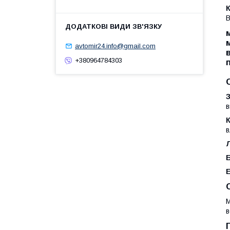
В
avtomir24.info@gmail.com
+380964784303
в
в
М
в