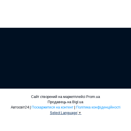
Сайт створений на маркетплейсі
Prom.ua
Продавець на Bigl.ua
Автосвіт24 |
Поскаржитися на контент
|
Політика конфіденційності
Select Language
▼