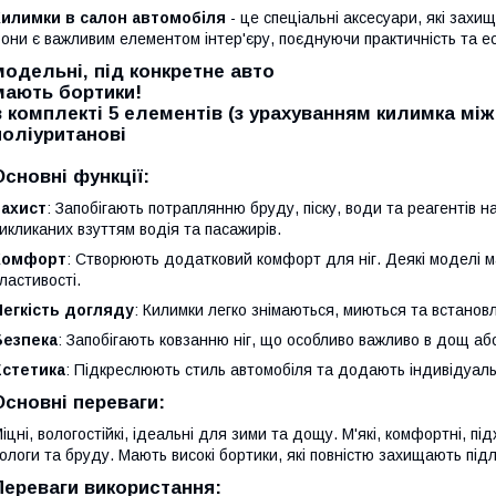
Килимки в салон автомобіля
- це спеціальні аксесуари, які захищ
они є важливим елементом інтер'єру, поєднуючи практичність та ес
модельні, під конкретне авто
мають бортики!
в комплекті 5 елементів (з урахуванням килимка мі
поліуританові
Основні функції:
Захист
: Запобігають потраплянню бруду, піску, води та реагентів 
икликаних взуттям водія та пасажирів.
Комфорт
: Створюють додатковий комфорт для ніг. Деякі моделі 
ластивості.
Легкість догляду
: Килимки легко знімаються, миються та встано
Безпека
: Запобігають ковзанню ніг, що особливо важливо в дощ або
Естетика
: Підкреслюють стиль автомобіля та додають індивідуаль
Основні переваги:
іцні, вологостійкі, ідеальні для зими та дощу. М'які, комфортні, пі
ологи та бруду. Мають високі бортики, які повністю захищають під
Переваги використання: