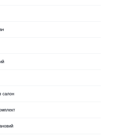
ан
ий
в салон
омплект
ановий