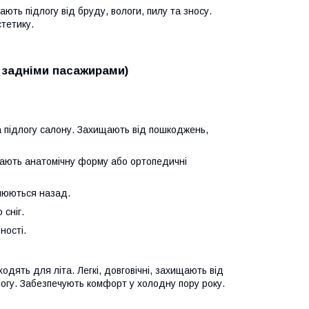
ають підлогу від бруду, вологи, пилу та зносу.
тетику.
ж задніми пасажирами)
на підлогу салону. Захищають від пошкоджень,
мають анатомічну форму або ортопедичні
влюються назад.
 сніг.
ності.
дходять для літа. Легкі, довговічні, захищають від
логу. Забезпечують комфорт у холодну пору року.