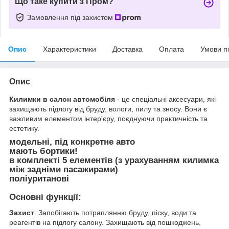
Що таке купити з Пром?
Замовлення під захистом
Опис
Характеристики
Доставка
Оплата
Умови п
Опис
Килимки в салон автомобіля
- це спеціальні аксесуари, які
захищають підлогу від бруду, вологи, пилу та зносу. Вони є
важливим елементом інтер'єру, поєднуючи практичність та
естетику.
модельні, під конкретне авто
мають бортики!
в комплекті 5 елементів (з урахуванням килимка
між задніми пасажирами)
поліуританові
Основні функції:
Захист
: Запобігають потраплянню бруду, піску, води та
реагентів на підлогу салону. Захищають від пошкоджень,