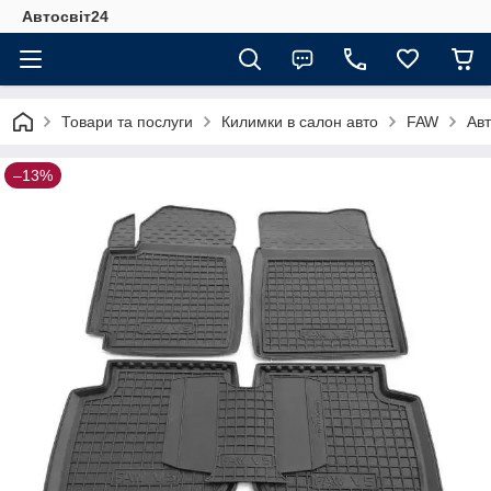
Автосвіт24
Товари та послуги
Килимки в салон авто
FAW
Авт
–13%