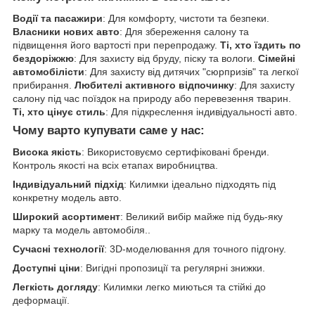
Водії та пасажири
: Для комфорту, чистоти та безпеки.
Власники нових авто
: Для збереження салону та
підвищення його вартості при перепродажу.
Ті, хто їздить по
бездоріжжю
: Для захисту від бруду, піску та вологи.
Сімейні
автомобілісти
: Для захисту від дитячих "сюрпризів" та легкої
прибирання.
Любителі активного відпочинку
: Для захисту
салону під час поїздок на природу або перевезення тварин.
Ті, хто цінує стиль
: Для підкреслення індивідуальності авто.
Чому варто купувати саме у нас:
Висока якість
: Використовуємо сертифіковані бренди.
Контроль якості на всіх етапах виробництва.
Індивідуальний підхід
: Килимки ідеально підходять під
конкретну модель авто.
Широкий асортимент
: Великий вибір майже під будь-яку
марку та модель автомобіля..
Сучасні технології
: 3D-моделювання для точного підгону.
Доступні ціни
: Вигідні пропозиції та регулярні знижки.
Легкість догляду
: Килимки легко миються та стійкі до
деформації.