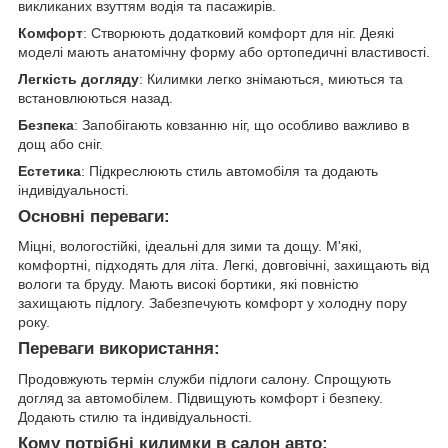
викликаних взуттям водія та пасажирів.
Комфорт
: Створюють додатковий комфорт для ніг. Деякі
моделі мають анатомічну форму або ортопедичні властивості.
Легкість догляду
: Килимки легко знімаються, миються та
встановлюються назад.
Безпека
: Запобігають ковзанню ніг, що особливо важливо в
дощ або сніг.
Естетика
: Підкреслюють стиль автомобіля та додають
індивідуальності.
Основні переваги:
Міцні, вологостійкі, ідеальні для зими та дощу. М'які,
комфортні, підходять для літа. Легкі, довговічні, захищають від
вологи та бруду. Мають високі бортики, які повністю
захищають підлогу. Забезпечують комфорт у холодну пору
року.
Переваги використання:
Продовжують термін служби підлоги салону. Спрощують
догляд за автомобілем. Підвищують комфорт і безпеку.
Додають стилю та індивідуальності.
Кому потрібні килимки в салон авто: