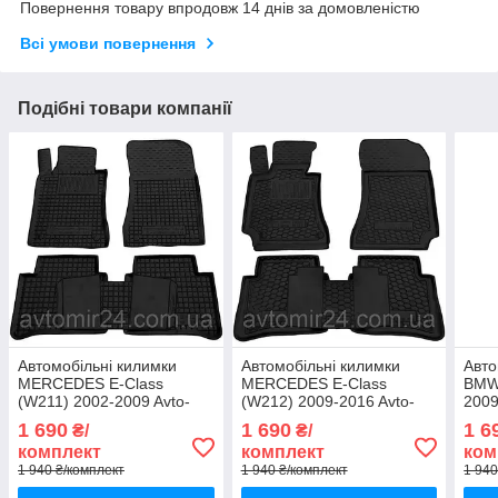
Повернення товару впродовж 14 днів за домовленістю
Всі умови повернення
Подібні товари компанії
Автомобільні килимки
Автомобільні килимки
Авто
MERCEDES E-Class
MERCEDES E-Class
BMW 
(W211) 2002-2009 Avto-
(W212) 2009-2016 Avto-
2009
Gumm килимки для авто
Gumm килимки для авто
для 
1 690
1 690
1 6
₴/
₴/
МЕРСЕДЕС Е-Класс
МЕРСЕДЕС Е-Класс
2003
комплект
комплект
ком
(В211) 2002-2009 Автогум
(В212) 2009-2016 Автогум
1 940 ₴/комплект
1 940 ₴/комплект
1 940