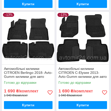
Купити
Купити
–13%
–13%
Автомобільні килимки
Автомобільні килимки
CITROEN Berlingo 2018- Avto-
CITROEN C-Elysee 2013-
Gumm килимки для авто
Avto-Gumm килимки для авто
СІТРОЕН Берлінго 2018-
СІТРОЕН С-Елізе 2013-
Готово до відправки
Готово до відправки
Автогум
Автогум
1 690
1 690
₴/комплект
₴/комплект
1 940 ₴/комплект
1 940 ₴/комплект
Купити
Купити