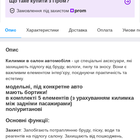
Що таке купити з Пром?
Замовлення під захистом
Опис
Характеристики
Доставка
Оплата
Умови п
Опис
Килимки в салон автомобіля
- це спеціальні аксесуари, які
захищають підлогу від бруду, вологи, пилу та зносу. Вони є
важливим елементом інтер'єру, поєднуючи практичність та
естетику.
модельні, під конкретне авто
мають бортики!
в комплекті 5 елементів (з урахуванням килимка
між задніми пасажирами)
поліуританові
Основні функції:
Захист
: Запобігають потраплянню бруду, піску, води та
реагентів на підлогу салону. Захищають від пошкоджень,