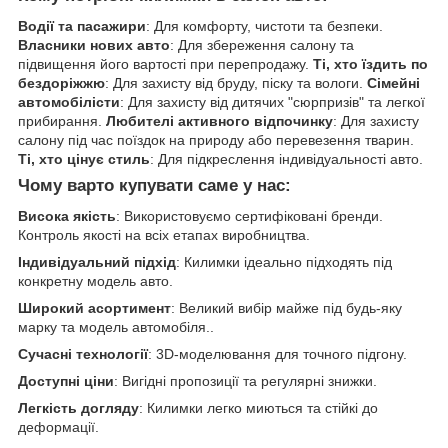
Водії та пасажири
: Для комфорту, чистоти та безпеки.
Власники нових авто
: Для збереження салону та
підвищення його вартості при перепродажу.
Ті, хто їздить по
бездоріжжю
: Для захисту від бруду, піску та вологи.
Сімейні
автомобілісти
: Для захисту від дитячих "сюрпризів" та легкої
прибирання.
Любителі активного відпочинку
: Для захисту
салону під час поїздок на природу або перевезення тварин.
Ті, хто цінує стиль
: Для підкреслення індивідуальності авто.
Чому варто купувати саме у нас:
Висока якість
: Використовуємо сертифіковані бренди.
Контроль якості на всіх етапах виробництва.
Індивідуальний підхід
: Килимки ідеально підходять під
конкретну модель авто.
Широкий асортимент
: Великий вибір майже під будь-яку
марку та модель автомобіля..
Сучасні технології
: 3D-моделювання для точного підгону.
Доступні ціни
: Вигідні пропозиції та регулярні знижки.
Легкість догляду
: Килимки легко миються та стійкі до
деформації.