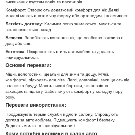
викликаних взуттям водія та пасажирів.
Комфорт
: Створюють додатковий комфорт для ніг. Деякі
моделі мають анатомічну форму або ортопедичні властивості.
Легкість догляду
: Килимки легко знімаються, миються та
встановлюються назад.
Безпека
: Запобігають ковзанню ніг, що особливо важливо в
дощ або сніг.
Естетика
: Підкреслюють стиль автомобіля та додають
індивідуальності.
Основні переваги:
Міцні, вологостійкі, ідеальні для зими та дощу. М'які,
комфортні, підходять для літа. Легкі, довговічні, захищають від
вологи та бруду. Мають високі бортики, які повністю
захищають підлогу. Забезпечують комфорт у холодну пору
року.
Переваги використання:
Продовжують термін служби підлоги салону. Спрощують
догляд за автомобілем. Підвищують комфорт і безпеку.
Додають стилю та індивідуальності.
Кому потрібні килимки в салон авто: