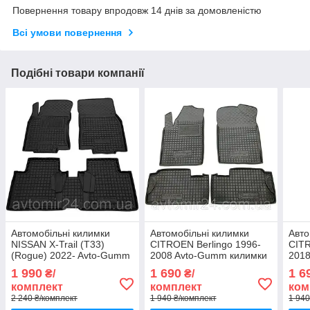
Повернення товару впродовж 14 днів за домовленістю
Всі умови повернення
Подібні товари компанії
Автомобільні килимки
Автомобільні килимки
Авто
NISSAN X-Trail (T33)
CITROEN Berlingo 1996-
CITR
(Rogue) 2022- Avto-Gumm
2008 Avto-Gumm килимки
2018
килимки для авто НІССАН
для авто СІТРОЕН
для 
1 990
1 690
1 6
₴/
₴/
Х-Трейл (Т33) (Рог) 2022-
Берлінго 1996-2008
Берл
комплект
комплект
ком
Автогум
Автогум
Авто
2 240 ₴/комплект
1 940 ₴/комплект
1 940