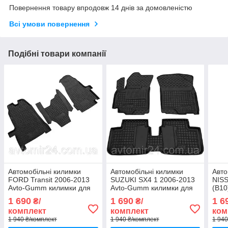
Повернення товару впродовж 14 днів за домовленістю
Всі умови повернення
Подібні товари компанії
Автомобільні килимки
Автомобільні килимки
Авто
FORD Transit 2006-2013
SUZUKI SX4 1 2006-2013
NISS
Avto-Gumm килимки для
Avto-Gumm килимки для
(B10
авто ФОРД Транзіт 2006-
авто СУЗУКІ СХ4 1 2006-
Gum
1 690
1 690
1 6
₴/
₴/
2013 Автогум
2013 Автогум
НІСС
комплект
комплект
ком
(Б10
1 940 ₴/комплект
1 940 ₴/комплект
1 940