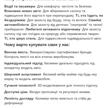
Водії та пасажири
: Для комфорту, чистоти та безпеки.
Власники нових авто
: Для збереження салону та
підвищення його вартості при перепродажу.
Ті, хто їздить по
бездоріжжю
: Для захисту від бруду, піску та вологи.
Сімейні
автомобілісти
: Для захисту від дитячих "сюрпризів" та легкої
прибирання.
Любителі активного відпочинку
: Для захисту
салону під час поїздок на природу або перевезення тварин.
Ті, хто цінує стиль
: Для підкреслення індивідуальності авто.
Чому варто купувати саме у нас:
Висока якість
: Використовуємо сертифіковані бренди.
Контроль якості на всіх етапах виробництва.
Індивідуальний підхід
: Килимки ідеально підходять під
конкретну модель авто.
Широкий асортимент
: Великий вибір майже під будь-яку
марку та модель автомобіля..
Сучасні технології
: 3D-моделювання для точного підгону.
Доступні ціни
: Вигідні пропозиції та регулярні знижки.
Легкість догляду
: Килимки легко миються та стійкі до
деформації.