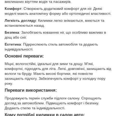
викликаних взуттям водія та пасажирів.
Комфорт
: Створюють додатковий комфорт для ніг. Деякі
моделі мають анатомічну форму або ортопедичні властивості.
Легкість догляду
: Килимки легко знімаються, миються та
встановлюються назад.
Безпека
: Запобігають ковзанню ніг, що особливо важливо в
дощ або сніг.
Естетика
: Підкреслюють стиль автомобіля та додають
індивідуальності.
Основні переваги:
Міцні, вологостійкі, ідеальні для зими та дощу. М'які,
комфортні, підходять для літа. Легкі, довговічні, захищають від
вологи та бруду. Мають високі бортики, які повністю
захищають підлогу. Забезпечують комфорт у холодну пору
року.
Переваги використання:
Продовжують термін служби підлоги салону. Спрощують
догляд за автомобілем. Підвищують комфорт і безпеку.
Додають стилю та індивідуальності.
Кому потрібні килимки в салон авто: