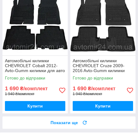
Автомобільні килимки
Автомобільні килимки
CHEVROLET Cobalt 2012-
CHEVROLET Cruze 2009-
Avto-Gumm килимки для авто
2016 Avto-Gumm килимки
ШЕВРОЛЕ Кобальт 2012-
для авто ШЕВРОЛЕ Круз
Готово до відправки
Готово до відправки
Автогум
2009-2016 Автогум
1 690
1 690
₴/комплект
₴/комплект
1 940 ₴/комплект
1 940 ₴/комплект
Купити
Купити
Показати ще