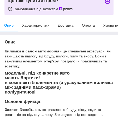
Що таке купити з Пром?
Замовлення під захистом
Опис
Характеристики
Доставка
Оплата
Умови п
Опис
Килимки в салон автомобіля
- це спеціальні аксесуари, які
захищають підлогу від бруду, вологи, пилу та зносу. Вони є
важливим елементом інтер'єру, поєднуючи практичність та
естетику.
модельні, під конкретне авто
мають бортики!
в комплекті 5 елементів (з урахуванням килимка
між задніми пасажирами)
поліуританові
Основні функції:
Захист
: Запобігають потраплянню бруду, піску, води та
реагентів на підлогу салону. Захищають від пошкоджень,