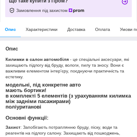
Що таке купити з Пром?
Замовлення під захистом
Опис
Характеристики
Доставка
Оплата
Умови п
Опис
Килимки в салон автомобіля
- це спеціальні аксесуари, які
захищають підлогу від бруду, вологи, пилу та зносу. Вони є
важливим елементом інтер'єру, поєднуючи практичність та
естетику.
модельні, під конкретне авто
мають бортики!
в комплекті 5 елементів (з урахуванням килимка
між задніми пасажирами)
поліуританові
Основні функції:
Захист
: Запобігають потраплянню бруду, піску, води та
реагентів на підлогу салону. Захищають від пошкоджень,