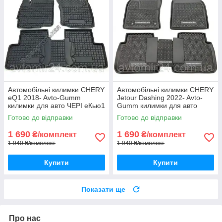
Автомобільні килимки CHERY
Автомобільні килимки CHERY
eQ1 2018- Avto-Gumm
Jetour Dashing 2022- Avto-
килимки для авто ЧЕРІ еКью1
Gumm килимки для авто
2018- Автогум
ЧЕРІ Джетур Дашинг 2022-
Готово до відправки
Готово до відправки
Автогум
1 690
1 690
₴/комплект
₴/комплект
1 940 ₴/комплект
1 940 ₴/комплект
Купити
Купити
Показати ще
Про нас