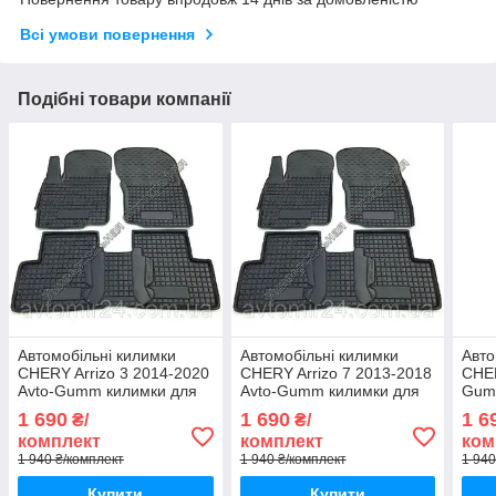
Всі умови повернення
Подібні товари компанії
Автомобільні килимки
Автомобільні килимки
Авто
CHERY Arrizo 3 2014-2020
CHERY Arrizo 7 2013-2018
CHER
Avto-Gumm килимки для
Avto-Gumm килимки для
Gum
авто ЧЕРІ Аррізо 3 2014-
авто ЧЕРІ Аррізо 7 2013-
ЧЕРІ
1 690
1 690
1 6
₴/
₴/
2020 Автогум
2018 Автогум
комплект
комплект
ком
1 940 ₴/комплект
1 940 ₴/комплект
1 940
Купити
Купити