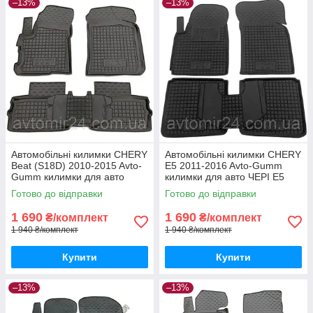
–13%
–13%
Автомобільні килимки CHERY
Автомобільні килимки CHERY
Beat (S18D) 2010-2015 Avto-
E5 2011-2016 Avto-Gumm
Gumm килимки для авто
килимки для авто ЧЕРІ Е5
ЧЕРІ Біт (С18Д) 2010-2015
2011-2016 Автогум
Готово до відправки
Готово до відправки
Автогум
1 690
1 690
₴/комплект
₴/комплект
1 940 ₴/комплект
1 940 ₴/комплект
Купити
Купити
–13%
–13%