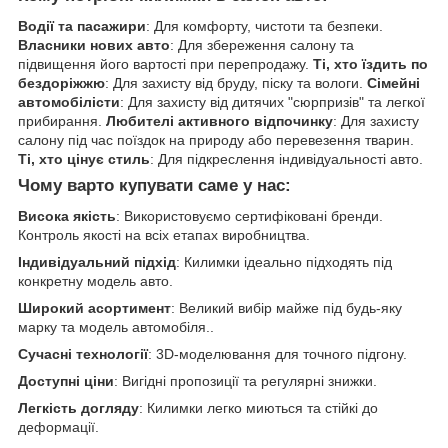
Водії та пасажири
: Для комфорту, чистоти та безпеки.
Власники нових авто
: Для збереження салону та
підвищення його вартості при перепродажу.
Ті, хто їздить по
бездоріжжю
: Для захисту від бруду, піску та вологи.
Сімейні
автомобілісти
: Для захисту від дитячих "сюрпризів" та легкої
прибирання.
Любителі активного відпочинку
: Для захисту
салону під час поїздок на природу або перевезення тварин.
Ті, хто цінує стиль
: Для підкреслення індивідуальності авто.
Чому варто купувати саме у нас:
Висока якість
: Використовуємо сертифіковані бренди.
Контроль якості на всіх етапах виробництва.
Індивідуальний підхід
: Килимки ідеально підходять під
конкретну модель авто.
Широкий асортимент
: Великий вибір майже під будь-яку
марку та модель автомобіля..
Сучасні технології
: 3D-моделювання для точного підгону.
Доступні ціни
: Вигідні пропозиції та регулярні знижки.
Легкість догляду
: Килимки легко миються та стійкі до
деформації.