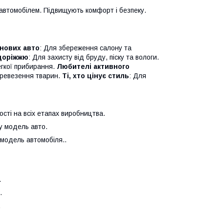
автомобілем. Підвищують комфорт і безпеку.
нових авто
: Для збереження салону та
здоріжжю
: Для захисту від бруду, піску та вологи.
егкої прибирання.
Любителі активного
перевезення тварин.
Ті, хто цінує стиль
: Для
сті на всіх етапах виробництва.
у модель авто.
 модель автомобіля..
.
.
.