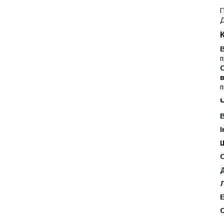
П
Д
В
п
С
п
В
С
Д
Е