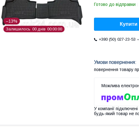
Готово до відправки
–13%
Купити
Залишилось
0
0
днів
0
0
0
0
0
0
+380 (50) 027-23-53
повернення товару п
У компанії підключені
будь-який товар не п