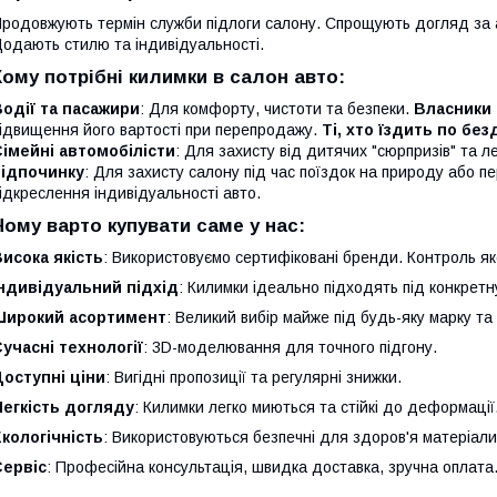
родовжують термін служби підлоги салону. Спрощують догляд за 
одають стилю та індивідуальності.
Кому потрібні килимки в салон авто:
одії та пасажири
: Для комфорту, чистоти та безпеки.
Власники 
ідвищення його вартості при перепродажу.
Ті, хто їздить по бе
імейні автомобілісти
: Для захисту від дитячих "сюрпризів" та л
відпочинку
: Для захисту салону під час поїздок на природу або 
ідкреслення індивідуальності авто.
Чому варто купувати саме у нас:
исока якість
: Використовуємо сертифіковані бренди. Контроль яко
Індивідуальний підхід
: Килимки ідеально підходять під конкретн
Широкий асортимент
: Великий вибір майже під будь-яку марку та
учасні технології
: 3D-моделювання для точного підгону.
оступні ціни
: Вигідні пропозиції та регулярні знижки.
Легкість догляду
: Килимки легко миються та стійкі до деформації
кологічність
: Використовуються безпечні для здоров'я матеріали
Сервіс
: Професійна консультація, швидка доставка, зручна оплата