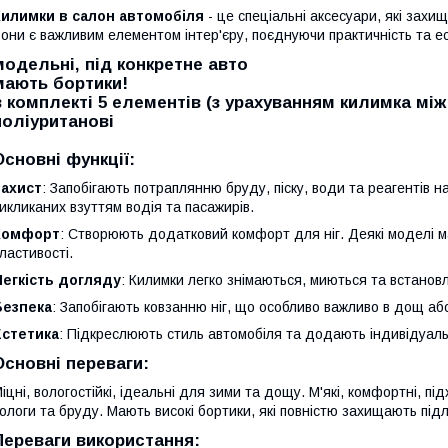
Килимки в салон автомобіля
- це спеціальні аксесуари, які захищ
они є важливим елементом інтер'єру, поєднуючи практичність та ес
модельні, під конкретне авто
мають бортики!
в комплекті 5 елементів (з урахуванням килимка мі
поліуританові
Основні функції:
Захист
: Запобігають потраплянню бруду, піску, води та реагентів 
икликаних взуттям водія та пасажирів.
Комфорт
: Створюють додатковий комфорт для ніг. Деякі моделі 
ластивості.
Легкість догляду
: Килимки легко знімаються, миються та встано
Безпека
: Запобігають ковзанню ніг, що особливо важливо в дощ або
Естетика
: Підкреслюють стиль автомобіля та додають індивідуаль
Основні переваги:
іцні, вологостійкі, ідеальні для зими та дощу. М'які, комфортні, пі
ологи та бруду. Мають високі бортики, які повністю захищають під
Переваги використання: