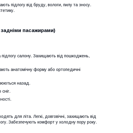
ають підлогу від бруду, вологи, пилу та зносу.
тетику.
ж задніми пасажирами)
на підлогу салону. Захищають від пошкоджень,
мають анатомічну форму або ортопедичні
влюються назад.
 сніг.
ності.
дходять для літа. Легкі, довговічні, захищають від
логу. Забезпечують комфорт у холодну пору року.