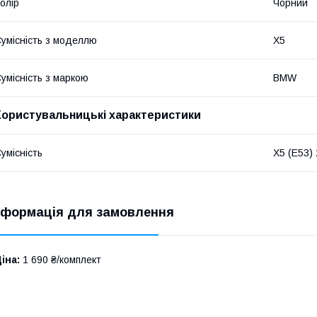
олір
Чорний
умісність з моделлю
X5
умісність з маркою
BMW
Користувальницькі характеристики
умісність
X5 (E53)
нформація для замовлення
іна:
1 690 ₴/комплект