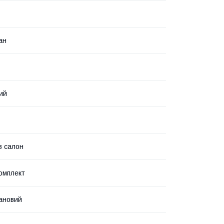
ан
ий
в салон
омплект
ановий