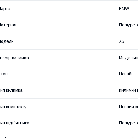
Марка
BMW
атеріал
Поліурет
Модель
X5
озмір килимків
Модельн
Стан
Новий
ип килимка
Килимки 
ип комплекту
Повний к
ип підп'ятника
Поліурет