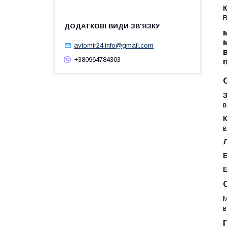
В
avtomir24.info@gmail.com
+380964784303
в
в
М
в