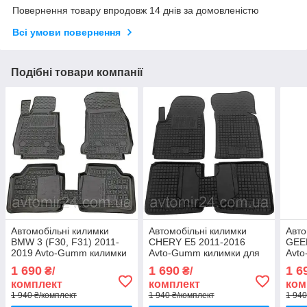
Повернення товару впродовж 14 днів за домовленістю
Всі умови повернення
Подібні товари компанії
Автомобільні килимки
Автомобільні килимки
Авто
BMW 3 (F30, F31) 2011-
CHERY E5 2011-2016
GEE
2019 Avto-Gumm килимки
Avto-Gumm килимки для
Avt
для авто БМВ 3 (Ф30,
авто ЧЕРІ Е5 2011-2016
авто
1 690
1 690
1 6
₴/
₴/
Ф31) 2011-2019 Автогум
Автогум
2016
комплект
комплект
ком
1 940 ₴/комплект
1 940 ₴/комплект
1 940