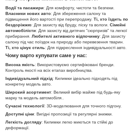
Водії та пасажири
: Для комфорту, чистоти та безпеки.
Власники нових авто
: Для збереження салону та
підвищення його вартості при перепродажу.
Ті, хто їздить по
бездоріжжю
: Для захисту від бруду, піску та вологи.
Сімейні
автомобілісти
: Для захисту від дитячих "сюрпризів" та легкої
прибирання.
Любителі активного відпочинку
: Для захисту
салону під час поїздок на природу або перевезення тварин.
Ті, хто цінує стиль
: Для підкреслення індивідуальності авто.
Чому варто купувати саме у нас:
Висока якість
: Використовуємо сертифіковані бренди.
Контроль якості на всіх етапах виробництва.
Індивідуальний підхід
: Килимки ідеально підходять під
конкретну модель авто.
Широкий асортимент
: Великий вибір майже під будь-яку
марку та модель автомобіля..
Сучасні технології
: 3D-моделювання для точного підгону.
Доступні ціни
: Вигідні пропозиції та регулярні знижки.
Легкість догляду
: Килимки легко миються та стійкі до
деформації.