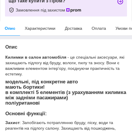
Що таке купити з Пром?
Замовлення під захистом
Опис
Характеристики
Доставка
Оплата
Умови п
Опис
Килимки в салон автомобіля
- це спеціальні аксесуари, які
захищають підлогу від бруду, вологи, пилу та зносу. Вони є
важливим елементом інтер'єру, поєднуючи практичність та
естетику.
модельні, під конкретне авто
мають бортики!
в комплекті 5 елементів (з урахуванням килимка
між задніми пасажирами)
поліуританові
Основні функції:
Захист
: Запобігають потраплянню бруду, піску, води та
реагентів на підлогу салону. Захищають від пошкоджень,