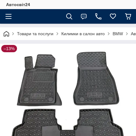
Автосвіт24
Товари та послуги
Килимки в салон авто
BMW
Ав
–13%