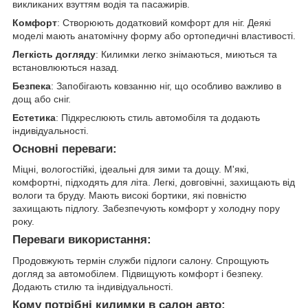
викликаних взуттям водія та пасажирів.
Комфорт
: Створюють додатковий комфорт для ніг. Деякі
моделі мають анатомічну форму або ортопедичні властивості.
Легкість догляду
: Килимки легко знімаються, миються та
встановлюються назад.
Безпека
: Запобігають ковзанню ніг, що особливо важливо в
дощ або сніг.
Естетика
: Підкреслюють стиль автомобіля та додають
індивідуальності.
Основні переваги:
Міцні, вологостійкі, ідеальні для зими та дощу. М'які,
комфортні, підходять для літа. Легкі, довговічні, захищають від
вологи та бруду. Мають високі бортики, які повністю
захищають підлогу. Забезпечують комфорт у холодну пору
року.
Переваги використання:
Продовжують термін служби підлоги салону. Спрощують
догляд за автомобілем. Підвищують комфорт і безпеку.
Додають стилю та індивідуальності.
Кому потрібні килимки в салон авто: