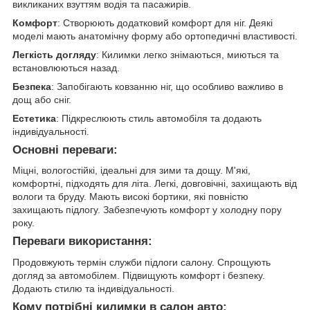
викликаних взуттям водія та пасажирів.
Комфорт
: Створюють додатковий комфорт для ніг. Деякі
моделі мають анатомічну форму або ортопедичні властивості.
Легкість догляду
: Килимки легко знімаються, миються та
встановлюються назад.
Безпека
: Запобігають ковзанню ніг, що особливо важливо в
дощ або сніг.
Естетика
: Підкреслюють стиль автомобіля та додають
індивідуальності.
Основні переваги:
Міцні, вологостійкі, ідеальні для зими та дощу. М'які,
комфортні, підходять для літа. Легкі, довговічні, захищають від
вологи та бруду. Мають високі бортики, які повністю
захищають підлогу. Забезпечують комфорт у холодну пору
року.
Переваги використання:
Продовжують термін служби підлоги салону. Спрощують
догляд за автомобілем. Підвищують комфорт і безпеку.
Додають стилю та індивідуальності.
Кому потрібні килимки в салон авто: