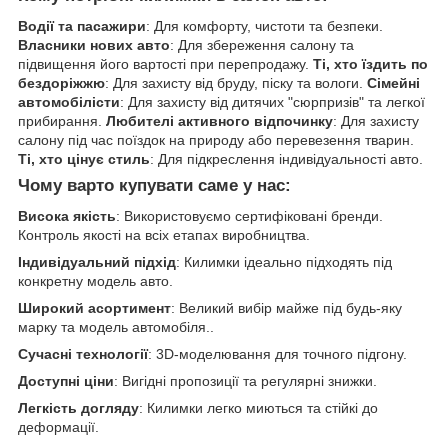
Водії та пасажири
: Для комфорту, чистоти та безпеки.
Власники нових авто
: Для збереження салону та
підвищення його вартості при перепродажу.
Ті, хто їздить по
бездоріжжю
: Для захисту від бруду, піску та вологи.
Сімейні
автомобілісти
: Для захисту від дитячих "сюрпризів" та легкої
прибирання.
Любителі активного відпочинку
: Для захисту
салону під час поїздок на природу або перевезення тварин.
Ті, хто цінує стиль
: Для підкреслення індивідуальності авто.
Чому варто купувати саме у нас:
Висока якість
: Використовуємо сертифіковані бренди.
Контроль якості на всіх етапах виробництва.
Індивідуальний підхід
: Килимки ідеально підходять під
конкретну модель авто.
Широкий асортимент
: Великий вибір майже під будь-яку
марку та модель автомобіля..
Сучасні технології
: 3D-моделювання для точного підгону.
Доступні ціни
: Вигідні пропозиції та регулярні знижки.
Легкість догляду
: Килимки легко миються та стійкі до
деформації.