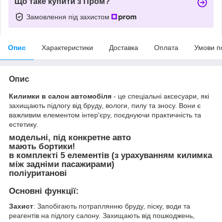
Що таке купити з Пром?
Замовлення під захистом
Опис
Характеристики
Доставка
Оплата
Умови п
Опис
Килимки в салон автомобіля
- це спеціальні аксесуари, які
захищають підлогу від бруду, вологи, пилу та зносу. Вони є
важливим елементом інтер'єру, поєднуючи практичність та
естетику.
модельні, під конкретне авто
мають бортики!
в комплекті 5 елементів (з урахуванням килимка
між задніми пасажирами)
поліуританові
Основні функції:
Захист
: Запобігають потраплянню бруду, піску, води та
реагентів на підлогу салону. Захищають від пошкоджень,