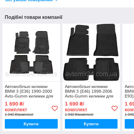
Подібні товари компанії
Автомобільні килимки
Автомобільні килимки
Авто
BMW 3 (E36) 1990-2000
BMW 3 (E46) 1998-2006
BMW 
Avto-Gumm килимки для
Avto-Gumm килимки для
E93)
авто БМВ 3 (Е36) 1990-
авто БМВ 3 (Е46) 1998-
Gum
1 690
1 690
1 6
₴/
₴/
2000 Автогум
2006 Автогум
БМВ 
комплект
комплект
ком
Е93)
1 940 ₴/комплект
1 940 ₴/комплект
1 940
Купити
Купити