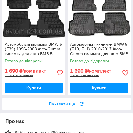
Автомобільні килимки BMW 5
Автомобільні килимки BMW 5
(E39) 1996-2003 Avto-Gumm
(F10, F11) 2010-2017 Avto-
килимки для авто БМВ 5
Gumm килимки для авто БМВ
(Е39) 1996-2003 Автогум
5 (Ф10, Ф11) 2010-2017
Готово до відправки
Готово до відправки
Автогум
1 690
1 690
₴/комплект
₴/комплект
1 940 ₴/комплект
1 940 ₴/комплект
Купити
Купити
Показати ще
Про нас
98% позитивних з 260 відгуків за рік