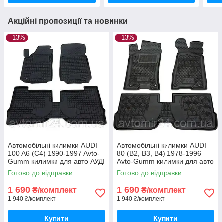
Акційні пропозиції та новинки
–13%
–13%
Автомобільні килимки AUDI
Автомобільні килимки AUDI
100 A6 (C4) 1990-1997 Avto-
80 (B2, B3, B4) 1978-1996
Gumm килимки для авто АУДІ
Avto-Gumm килимки для авто
100 А6 (Ц4) 1990-1997
АУДІ 80 (Б2, Б3, Б4) 1978-
Готово до відправки
Готово до відправки
Автогум
1996 Автогум
1 690
1 690
₴/комплект
₴/комплект
1 940 ₴/комплект
1 940 ₴/комплект
Купити
Купити