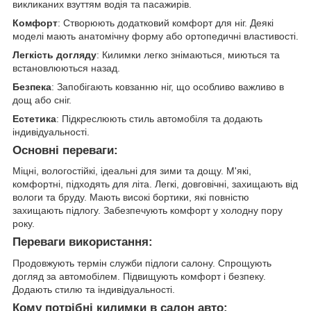
викликаних взуттям водія та пасажирів.
Комфорт
: Створюють додатковий комфорт для ніг. Деякі
моделі мають анатомічну форму або ортопедичні властивості.
Легкість догляду
: Килимки легко знімаються, миються та
встановлюються назад.
Безпека
: Запобігають ковзанню ніг, що особливо важливо в
дощ або сніг.
Естетика
: Підкреслюють стиль автомобіля та додають
індивідуальності.
Основні переваги:
Міцні, вологостійкі, ідеальні для зими та дощу. М'які,
комфортні, підходять для літа. Легкі, довговічні, захищають від
вологи та бруду. Мають високі бортики, які повністю
захищають підлогу. Забезпечують комфорт у холодну пору
року.
Переваги використання:
Продовжують термін служби підлоги салону. Спрощують
догляд за автомобілем. Підвищують комфорт і безпеку.
Додають стилю та індивідуальності.
Кому потрібні килимки в салон авто: