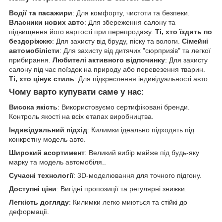
Водії та пасажири
: Для комфорту, чистоти та безпеки.
Власники нових авто
: Для збереження салону та
підвищення його вартості при перепродажу.
Ті, хто їздить по
бездоріжжю
: Для захисту від бруду, піску та вологи.
Сімейні
автомобілісти
: Для захисту від дитячих "сюрпризів" та легкої
прибирання.
Любителі активного відпочинку
: Для захисту
салону під час поїздок на природу або перевезення тварин.
Ті, хто цінує стиль
: Для підкреслення індивідуальності авто.
Чому варто купувати саме у нас:
Висока якість
: Використовуємо сертифіковані бренди.
Контроль якості на всіх етапах виробництва.
Індивідуальний підхід
: Килимки ідеально підходять під
конкретну модель авто.
Широкий асортимент
: Великий вибір майже під будь-яку
марку та модель автомобіля..
Сучасні технології
: 3D-моделювання для точного підгону.
Доступні ціни
: Вигідні пропозиції та регулярні знижки.
Легкість догляду
: Килимки легко миються та стійкі до
деформації.