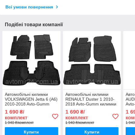
Всі умови повернення
Подібні товари компанії
Автомобільні килимки
Автомобільні килимки
Авто
VOLKSWAGEN Jetta 6 (A6)
RENAULT Duster 1 2010-
AUDI
2010-2018 Avto-Gumm
2018 Avto-Gumm килимки
Avt
килимки для авто
для авто РЕНО Дастер 1
авто
1 690
1 690
1 6
₴/
₴/
ФОЛЬЦВАГЕН Джетта 6
2010-2018 Автогум
2012
комплект
комплект
ком
(А6) 2010-2018 Автогум
1 940 ₴/комплект
1 940 ₴/комплект
1 940
Купити
Купити