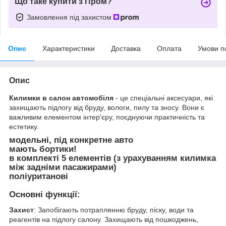
Що таке купити з Пром?
Замовлення під захистом
Опис
Характеристики
Доставка
Оплата
Умови п
Опис
Килимки в салон автомобіля
- це спеціальні аксесуари, які
захищають підлогу від бруду, вологи, пилу та зносу. Вони є
важливим елементом інтер'єру, поєднуючи практичність та
естетику.
модельні, під конкретне авто
мають бортики!
в комплекті 5 елементів (з урахуванням килимка
між задніми пасажирами)
поліуританові
Основні функції:
Захист
: Запобігають потраплянню бруду, піску, води та
реагентів на підлогу салону. Захищають від пошкоджень,