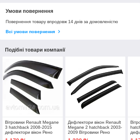
Умови повернення
Повернення товару впродовж 14 днів за домовленістю
Всі умови повернення
Подібні товари компанії
Вітровики Renault Megane
Дефлектори вікон Renault
Вітр
3 hatchback 2008-2015
Megane 2 hatchback 2003-
hatc
дефлектори вікон Рено
2009 Вітровики Рено
дефл
Меган 3 хетчбек (комплект
Меган 2 хетчбек
Фелі