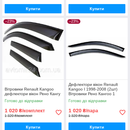
Купити
Купити
–23%
–23%
Дефлектори вікон Renault
Вітровики Renault Kangoo
Kangoo I 1998-2008 (2шт)
дефлектори вікон Рено Кангу
Вітровики Рено Кангоо 1
дефлектори (2шт) з 1998 по
Готово до відправки
Готово до відправки
2008
1 020
1 020
₴/комплект
₴/пара
1 320 ₴/комплект
1 320 ₴/пара
Купити
Купити