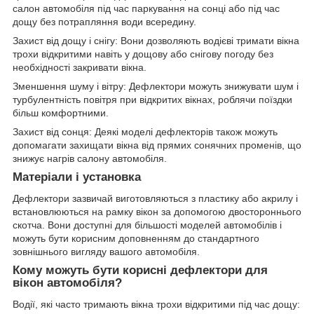
салон автомобіля під час паркування на сонці або під час
дощу без потрапляння води всередину.
Захист від дощу і снігу: Вони дозволяють водієві тримати вікна
трохи відкритими навіть у дощову або снігову погоду без
необхідності закривати вікна.
Зменшення шуму і вітру: Дефлектори можуть знижувати шум і
турбулентність повітря при відкритих вікнах, роблячи поїздки
більш комфортними.
Захист від сонця: Деякі моделі дефлекторів також можуть
допомагати захищати вікна від прямих сонячних променів, що
знижує нагрів салону автомобіля.
Матеріали і установка
Дефлектори зазвичай виготовляються з пластику або акрилу і
встановлюються на рамку вікон за допомогою двостороннього
скотча. Вони доступні для більшості моделей автомобілів і
можуть бути корисним доповненням до стандартного
зовнішнього вигляду вашого автомобіля.
Кому можуть бути корисні дефлектори для
вікон автомобіля?
Водії, які часто тримають вікна трохи відкритими під час дощу: