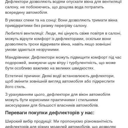
Дефлектори дозволяють водіям опускати вікна для вентиляції
салону, не побоюючись, що дощова вода потрапить
всередину автомобіля.
В умовах спеки та на сонці: Вони дозволяють тримати вікна
привідкритими без ризику перегріву салону.
Любителі вентиляції: Люди, які цінують свіже повітря в салоні,
можуть відчути комфорт із дефлекторами, оскільки вони
дозволяють трохи відкривати вікна, навіть якщо зовнішні
умови здаються незручними.
Мандрівники: Дефлектори можуть підвищити комфорт під час
подорожей, знижуючи шум вітру і турбулентність, що може
бути особливо важливо на великих швидкостях.
Естетичні причини: Деякі водії встановлюють дефлектори,
щоб змінити зовнішній вигляд автомобіля або підкреслити
його стиль.
З урахуванням цього, дефлектори для вікон автомобіля
можуть бути корисними практичними і стильними
аксесуарами для більшості власників автомобілів.
Переваги покупки дефлекторів у нас:
Широкий вибір продукції: Ми пропонуємо різноманітність
дефлекторів для різних моделей автомобілів, що дозволяє