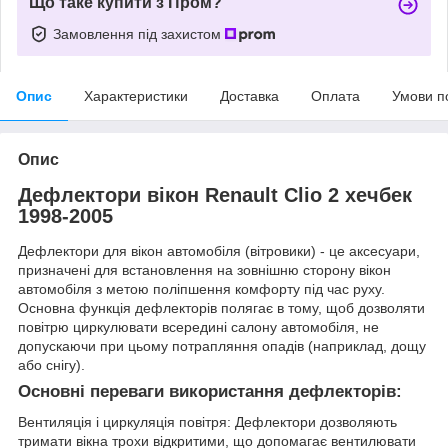
Що таке купити з Пром?
Замовлення під захистом
Опис
Характеристики
Доставка
Оплата
Умови п
Опис
Дефлектори вікон Renault Clio 2 хечбек
1998-2005
Дефлектори для вікон автомобіля (вітровики) - це аксесуари,
призначені для встановлення на зовнішню сторону вікон
автомобіля з метою поліпшення комфорту під час руху.
Основна функція дефлекторів полягає в тому, щоб дозволяти
повітрю циркулювати всередині салону автомобіля, не
допускаючи при цьому потрапляння опадів (наприклад, дощу
або снігу).
Основні переваги використання дефлекторів:
Вентиляція і циркуляція повітря: Дефлектори дозволяють
тримати вікна трохи відкритими, що допомагає вентилювати