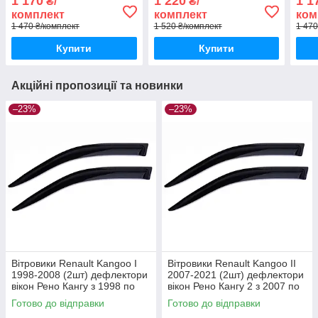
1 170
1 220
1 1
₴/
₴/
4шт)
дефлектори 4шт
4шт)
комплект
комплект
ком
1 470 ₴/комплект
1 520 ₴/комплект
1 470
Купити
Купити
Акційні пропозиції та новинки
–23%
–23%
Вітровики Renault Kangoo I
Вітровики Renault Kangoo II
1998-2008 (2шт) дефлектори
2007-2021 (2шт) дефлектори
вікон Рено Кангу з 1998 по
вікон Рено Кангу 2 з 2007 по
2008 (передні 2шт)
2021 (передні 2шт)
Готово до відправки
Готово до відправки