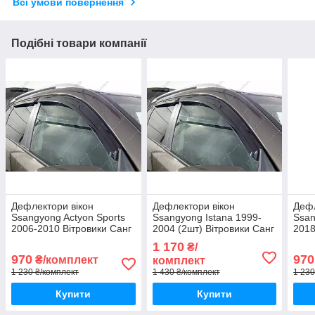
Всі умови повернення
Подібні товари компанії
Дефлектори вікон
Дефлектори вікон
Дефл
Ssangyong Actyon Sports
Ssangyong Istana 1999-
Ssan
2006-2010 Вітровики Санг
2004 (2шт) Вітровики Санг
2018
йонг Актіон Спортс
йонг Істана дефлектори
Кора
1 170
₴/
дефлектори 4шт з 2006 по
2шт
з 20
970
970
₴/комплект
комплект
2010
1 230 ₴/комплект
1 430 ₴/комплект
1 230
Купити
Купити