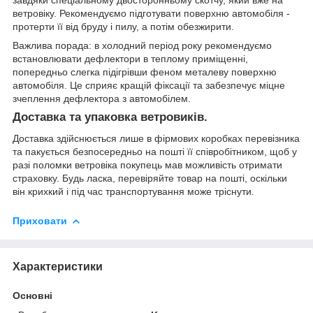
завдяки спеціальному двосторонньому скотчу, який вже на
ветровіку. Рекомендуємо підготувати поверхню автомобіля -
протерти її від бруду і пилу, а потім обезжирити.
Важлива порада: в холодний період року рекомендуємо
встановлювати дефлектори в теплому приміщенні,
попередньо слегка підігрівши феном металеву поверхню
автомобіля. Це сприяє кращій фіксації та забезпечує міцне
зчеплення дефлектора з автомобілем.
Доставка та упаковка ветровиків.
Доставка здійснюється лише в фірмових коробках перевізника
та пакується безпосередньо на пошті її співробітником, щоб у
разі поломки ветровіка покупець мав можливість отримати
страховку. Будь ласка, перевіряйте товар на пошті, оскільки
він крихкий і під час транспортування може тріснути.
Приховати
Характеристики
Основні