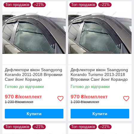
Топ продажів
–21%
Топ продажів
–21%
Дефлектори вікон Ssangyong
Дефлектори вікон Ssangyong
Korando 2011-2018 Вітровики
Korando Turismo 2013-2018
Санг йонг Корандо
Вітровики Санг йонг Корандо
дефлектори 4шт з 2011 по
Туризмо дефлектори 4шт з
Готово до відправки
Готово до відправки
2018
2013 по 2018
970
970
₴/комплект
₴/комплект
1 230 ₴/комплект
1 230 ₴/комплект
Купити
Купити
Топ продажів
–21%
Топ продажів
–21%