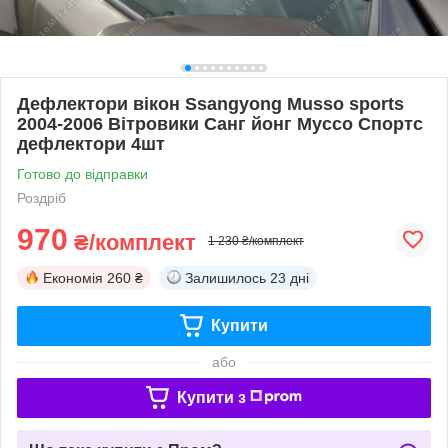
Дефлектори вікон Ssangyong Musso sports
2004-2006 Вітровики Санг йонг Муссо Спортс
дефлектори 4шт
Готово до відправки
Роздріб
970
₴/комплект
1 230 ₴/комплект
Економія
260 ₴
Залишилось
23 дні
Купити
або
Купити з