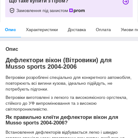
Що таке купити з Пром?
Замовлення під захистом
Опис
Характеристики
Доставка
Оплата
Умови п
Опис
Дефлектори вікон (Вітровики) для
Musso sports 2004-2006
Ветровіки розроблені спеціально для конкретного автомобіля,
повторюють всі вигини кузова, ідеально підійдуть, не
потребують підгонки.
Ветровіки виготовлені з легкого та високоякісного оргстекла,
стійкого до УФ випромінювання та з високою
світлопроникливістю.
Як правильно клеїти дефлектори вікон для
Musso sports 2004-2006?
Встановлення дефлекторів відбувається легко і швидко