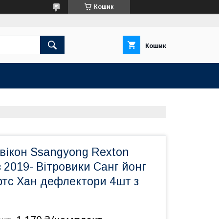
Кошик
Кошик
вікон Ssangyong Rexton
з 2019- Вітровики Санг йонг
ртс Хан дефлектори 4шт з