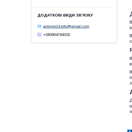
В
avtomir24.info@gmail.com
п
+380964784303
В
с
В
в
В
п
з
Д
щ
о