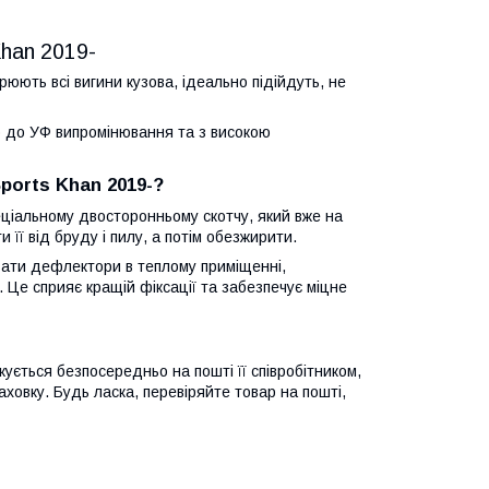
Khan 2019-
юють всі вигини кузова, ідеально підійдуть, не
ого до УФ випромінювання та з високою
ports Khan 2019-?
еціальному двосторонньому скотчу, який вже на
її від бруду і пилу, а потім обезжирити.
ати дефлектори в теплому приміщенні,
 Це сприяє кращій фіксації та забезпечує міцне
ується безпосередньо на пошті її співробітником,
ховку. Будь ласка, перевіряйте товар на пошті,