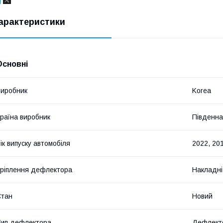
арактеристики
Основні
иробник
Korea
раїна виробник
Південна
ік випуску автомобіля
2022, 201
ріплення дефлектора
Накладні
Стан
Новий
ип дефлектора
Дефлекто