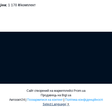
іна:
1 170 ₴/комплект
Сайт створений на маркетплейсі
Prom.ua
Продавець на Bigl.ua
Автосвіт24 |
Поскаржитися на контент
|
Політика конфіденційності
Select Language
▼