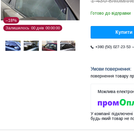
1 430 ₴/компл
Готово до відправки
–18%
Залишилось
0
0
днів
0
0
0
0
0
0
Купити
+380 (50) 027-23-53
повернення товару п
У компанії підключені
будь-який товар не п