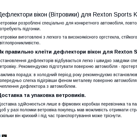
Дефлектори вікон (Вітровики) для Rexton Sports 
етровіки розроблені спеціально для конкретного автомобіля, повтор
отребують підгонки.
етровіки виготовлені з легкого та високоякісного оргстекла, стійк
вітлопроникливістю.
Як правильно клеїти дефлектори вікон для Rexton S
становлення дефлекторів відбувається легко і швидко завдяки сп
етровіку. Рекомендуємо підготувати поверхню автомобіля - протерти 
ажлива порада: в холодний період року рекомендуємо встановлюв
опередньо слегка підігрівши феном металеву поверхню автомобіля.
чеплення дефлектора з автомобілем.
Доставка та упаковка ветровиків.
оставка здійснюється лише в фірмових коробках перевізника та пак
об у разі поломки ветровіка покупець мав можливість отримати стра
скільки він крихкий і під час транспортування може тріснути.