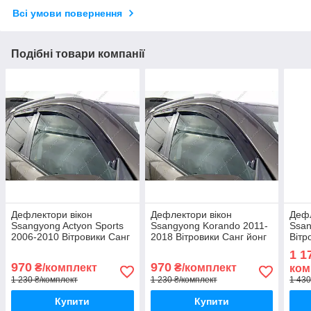
Всі умови повернення
Подібні товари компанії
Дефлектори вікон
Дефлектори вікон
Дефл
Ssangyong Actyon Sports
Ssangyong Korando 2011-
Ssan
2006-2010 Вітровики Санг
2018 Вітровики Санг йонг
Вітр
йонг Актіон Спортс
Корандо дефлектори 4шт
Кора
1 1
дефлектори 4шт з 2006 по
з 2011 по 2018
з 20
970
970
₴/комплект
₴/комплект
ком
2010
1 230 ₴/комплект
1 230 ₴/комплект
1 430
Купити
Купити