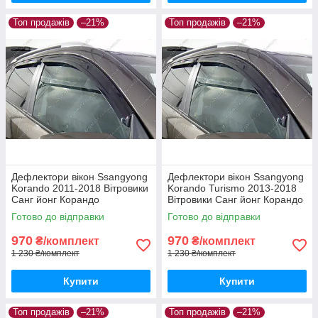
Топ продажів
–21%
Топ продажів
–21%
Дефлектори вікон Ssangyong
Дефлектори вікон Ssangyong
Korando 2011-2018 Вітровики
Korando Turismo 2013-2018
Санг йонг Корандо
Вітровики Санг йонг Корандо
дефлектори 4шт з 2011 по
Туризмо дефлектори 4шт з
Готово до відправки
Готово до відправки
2018
2013 по 2018
970
970
₴/комплект
₴/комплект
1 230 ₴/комплект
1 230 ₴/комплект
Купити
Купити
Топ продажів
–21%
Топ продажів
–21%