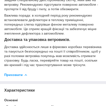
завдяки спеціальному двосторонньому скотчу, який вже на
ветровіку. Рекомендуємо підготувати поверхню автомобіля -
протерти її від бруду і пилу, а потім обезжирити.
Важлива порада: в холодний період року рекомендуємо
встановлювати дефлектори в теплому приміщенні,
попередньо слегка підігрівши феном металеву поверхню
автомобіля. Це сприяє кращій фіксації та забезпечує міцне
зчеплення дефлектора з автомобілем.
Доставка та упаковка ветровиків.
Доставка здійснюється лише в фірмових коробках перевізника
та пакується безпосередньо на пошті її співробітником, щоб у
разі поломки ветровіка покупець мав можливість отримати
страховку. Будь ласка, перевіряйте товар на пошті, оскільки
він крихкий і під час транспортування може тріснути.
Приховати
Характеристики
Основні