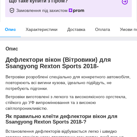
Що таке купити з Пром?
Замовлення під захистом
Опис
Характеристики
Доставка
Оплата
Умови п
Опис
Дефлектори вікон (Вітровики) для
Ssangyong Rexton Sports 2018-
Ветровіки розроблені спеціально для конкретного автомобіля,
повторюють всі вигини кузова, ідеально підійдуть, не
потребують підгонки.
Ветровіки виготовлені з легкого та високоякісного оргстекла,
стійкого до УФ випромінювання та з високою
світлопроникливістю.
Як правильно клеїти дефлектори вікон для
Ssangyong Rexton Sports 2018-?
Встановлення дефлекторів відбувається легко і швидко