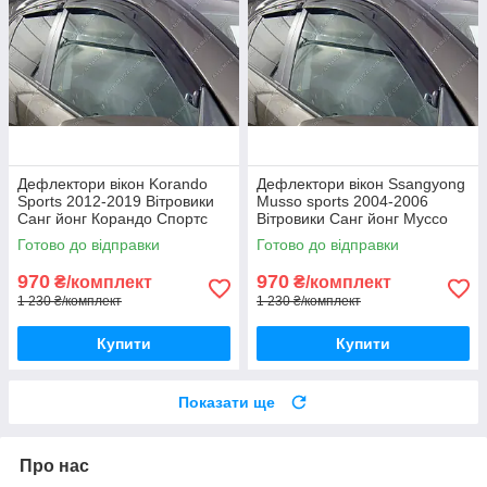
Дефлектори вікон Korando
Дефлектори вікон Ssangyong
Sports 2012-2019 Вітровики
Musso sports 2004-2006
Санг йонг Корандо Спортс
Вітровики Санг йонг Муссо
дефлектори 4шт з 2012 по
Спортс дефлектори 4шт
Готово до відправки
Готово до відправки
2019
970
970
₴/комплект
₴/комплект
1 230 ₴/комплект
1 230 ₴/комплект
Купити
Купити
Показати ще
Про нас