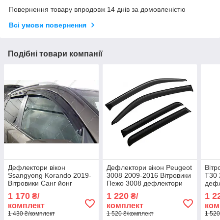
Повернення товару впродовж 14 днів за домовленістю
Всі умови повернення
Подібні товари компанії
Дефлектори вікон
Дефлектори вікон Peugeot
Вітр
Ssangyong Korando 2019-
3008 2009-2016 Вітровики
T30 
Вітровики Санг йонг
Пежо 3008 дефлектори
дефл
Корандо дефлектори 4шт
4шт з 2009 по 2016
Х-Тр
1 170
1 220
1 2
₴/
₴/
з 2019-
2007
комплект
комплект
ком
1 430 ₴/комплект
1 520 ₴/комплект
1 520