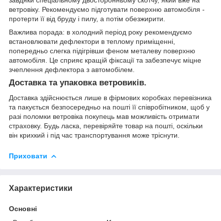
завдяки спеціальному двосторонньому скотчу, який вже на
ветровіку. Рекомендуємо підготувати поверхню автомобіля -
протерти її від бруду і пилу, а потім обезжирити.
Важлива порада: в холодний період року рекомендуємо
встановлювати дефлектори в теплому приміщенні,
попередньо слегка підігрівши феном металеву поверхню
автомобіля. Це сприяє кращій фіксації та забезпечує міцне
зчеплення дефлектора з автомобілем.
Доставка та упаковка ветровиків.
Доставка здійснюється лише в фірмових коробках перевізника
та пакується безпосередньо на пошті її співробітником, щоб у
разі поломки ветровіка покупець мав можливість отримати
страховку. Будь ласка, перевіряйте товар на пошті, оскільки
він крихкий і під час транспортування може тріснути.
Приховати
Характеристики
Основні