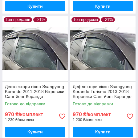
Купити
Купити
Топ продажів
–21%
Топ продажів
–21%
Дефлектори вікон Ssangyong
Дефлектори вікон Ssangyong
Korando 2011-2018 Вітровики
Korando Turismo 2013-2018
Санг йонг Корандо
Вітровики Санг йонг Корандо
дефлектори 4шт з 2011 по
Туризмо дефлектори 4шт з
Готово до відправки
Готово до відправки
2018
2013 по 2018
970
970
₴/комплект
₴/комплект
1 230 ₴/комплект
1 230 ₴/комплект
Купити
Купити