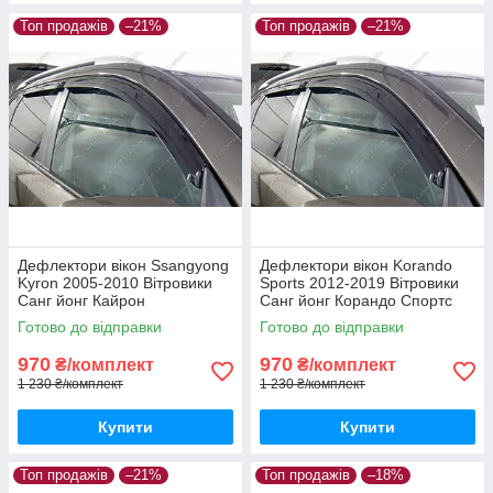
Топ продажів
–21%
Топ продажів
–21%
Дефлектори вікон Ssangyong
Дефлектори вікон Korando
Kyron 2005-2010 Вітровики
Sports 2012-2019 Вітровики
Санг йонг Кайрон
Санг йонг Корандо Спортс
дефлектори 4шт з 2005 по
дефлектори 4шт з 2012 по
Готово до відправки
Готово до відправки
2010
2019
970
970
₴/комплект
₴/комплект
1 230 ₴/комплект
1 230 ₴/комплект
Купити
Купити
Топ продажів
–21%
Топ продажів
–18%