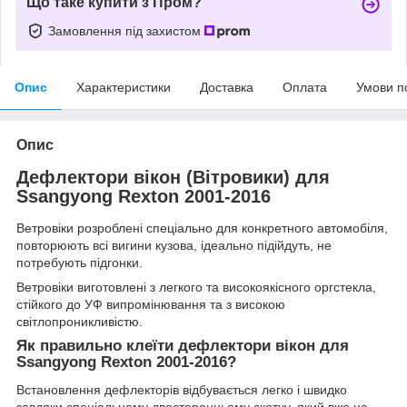
Що таке купити з Пром?
Замовлення під захистом
Опис
Характеристики
Доставка
Оплата
Умови п
Опис
Дефлектори вікон (Вітровики) для
Ssangyong Rexton 2001-2016
Ветровіки розроблені спеціально для конкретного автомобіля,
повторюють всі вигини кузова, ідеально підійдуть, не
потребують підгонки.
Ветровіки виготовлені з легкого та високоякісного оргстекла,
стійкого до УФ випромінювання та з високою
світлопроникливістю.
Як правильно клеїти дефлектори вікон для
Ssangyong Rexton 2001-2016?
Встановлення дефлекторів відбувається легко і швидко