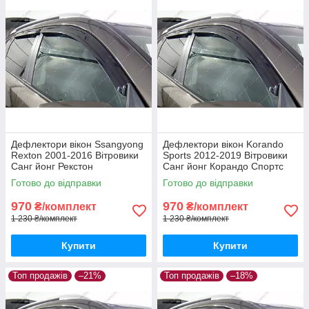
Дефлектори вікон Ssangyong
Дефлектори вікон Korando
Rexton 2001-2016 Вітровики
Sports 2012-2019 Вітровики
Санг йонг Рекстон
Санг йонг Корандо Спортс
дефлектори 4шт з 2001 по
дефлектори 4шт з 2012 по
Готово до відправки
Готово до відправки
2016
2019
970
970
₴/комплект
₴/комплект
1 230 ₴/комплект
1 230 ₴/комплект
Купити
Купити
Топ продажів
–21%
Топ продажів
–18%