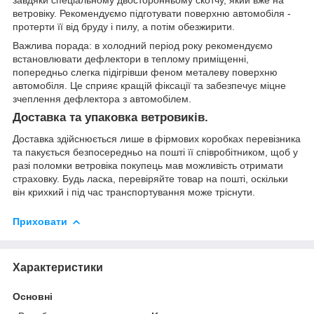
завдяки спеціальному двосторонньому скотчу, який вже на
ветровіку. Рекомендуємо підготувати поверхню автомобіля -
протерти її від бруду і пилу, а потім обезжирити.
Важлива порада: в холодний період року рекомендуємо
встановлювати дефлектори в теплому приміщенні,
попередньо слегка підігрівши феном металеву поверхню
автомобіля. Це сприяє кращій фіксації та забезпечує міцне
зчеплення дефлектора з автомобілем.
Доставка та упаковка ветровиків.
Доставка здійснюється лише в фірмових коробках перевізника
та пакується безпосередньо на пошті її співробітником, щоб у
разі поломки ветровіка покупець мав можливість отримати
страховку. Будь ласка, перевіряйте товар на пошті, оскільки
він крихкий і під час транспортування може тріснути.
Приховати
Характеристики
Основні