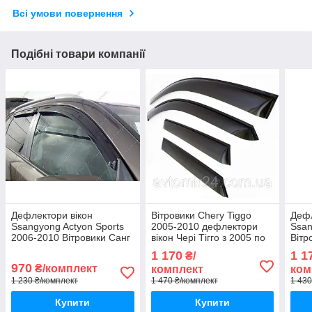
Всі умови повернення
Подібні товари компанії
Дефлектори вікон
Вітровики Chery Tiggo
Дефл
Ssangyong Actyon Sports
2005-2010 дефлектори
Ssan
2006-2010 Вітровики Санг
вікон Чері Тігго з 2005 по
Вітр
йонг Актіон Спортс
2010 (комплект 4шт)
Кора
1 170
1 1
₴/
дефлектори 4шт з 2006 по
з 20
970
₴/комплект
комплект
ком
2010
1 230 ₴/комплект
1 470 ₴/комплект
1 430
Купити
Купити