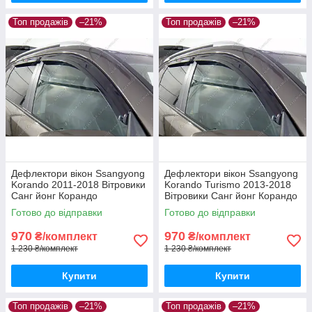
Топ продажів
–21%
Топ продажів
–21%
Дефлектори вікон Ssangyong
Дефлектори вікон Ssangyong
Korando 2011-2018 Вітровики
Korando Turismo 2013-2018
Санг йонг Корандо
Вітровики Санг йонг Корандо
дефлектори 4шт з 2011 по
Туризмо дефлектори 4шт з
Готово до відправки
Готово до відправки
2018
2013 по 2018
970
970
₴/комплект
₴/комплект
1 230 ₴/комплект
1 230 ₴/комплект
Купити
Купити
Топ продажів
–21%
Топ продажів
–21%