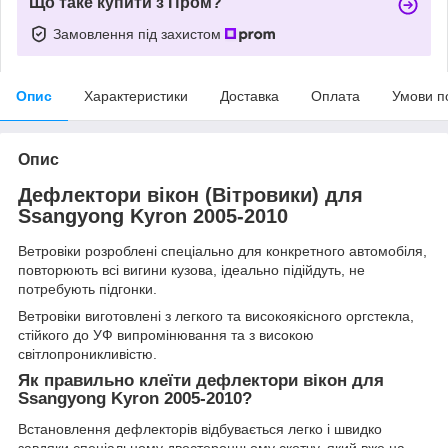
Що таке купити з Пром?
Замовлення під захистом
Опис
Характеристики
Доставка
Оплата
Умови п
Опис
Дефлектори вікон (Вітровики) для
Ssangyong Kyron 2005-2010
Ветровіки розроблені спеціально для конкретного автомобіля,
повторюють всі вигини кузова, ідеально підійдуть, не
потребують підгонки.
Ветровіки виготовлені з легкого та високоякісного оргстекла,
стійкого до УФ випромінювання та з високою
світлопроникливістю.
Як правильно клеїти дефлектори вікон для
Ssangyong Kyron 2005-2010?
Встановлення дефлекторів відбувається легко і швидко