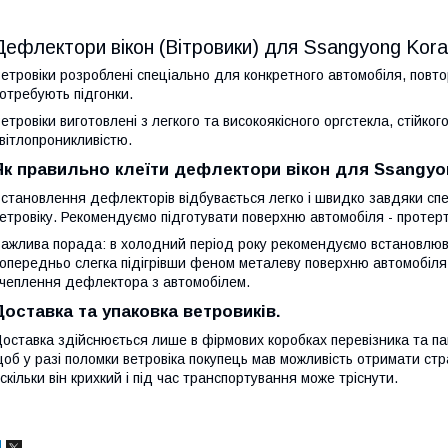
Дефлектори вікон (Вітровики) для Ssangyong Kor
етровіки розроблені спеціально для конкретного автомобіля, повтор
отребують підгонки.
етровіки виготовлені з легкого та високоякісного оргстекла, стійк
вітлопроникливістю.
Як правильно клеїти дефлектори вікон для Ssangyo
становлення дефлекторів відбувається легко і швидко завдяки сп
етровіку. Рекомендуємо підготувати поверхню автомобіля - протерти 
ажлива порада: в холодний період року рекомендуємо встановлюв
опередньо слегка підігрівши феном металеву поверхню автомобіля.
чеплення дефлектора з автомобілем.
Доставка та упаковка ветровиків.
оставка здійснюється лише в фірмових коробках перевізника та пак
об у разі поломки ветровіка покупець мав можливість отримати стра
скільки він крихкий і під час транспортування може тріснути.