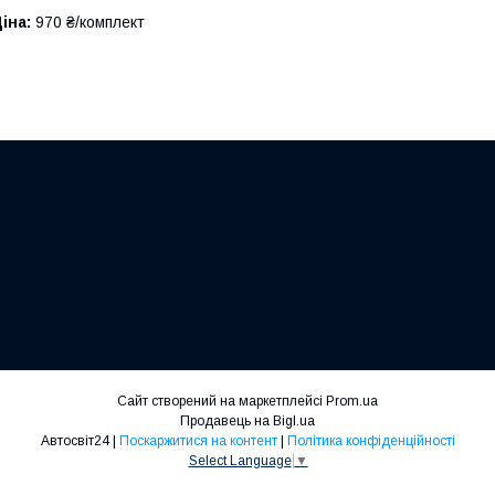
іна:
970 ₴/комплект
Сайт створений на маркетплейсі
Prom.ua
Продавець на Bigl.ua
Автосвіт24 |
Поскаржитися на контент
|
Політика конфіденційності
Select Language
▼