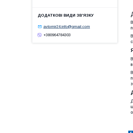
В
avtomir24.info@gmail.com
п
+380964784303
В
с
В
в
В
п
з
Д
щ
о