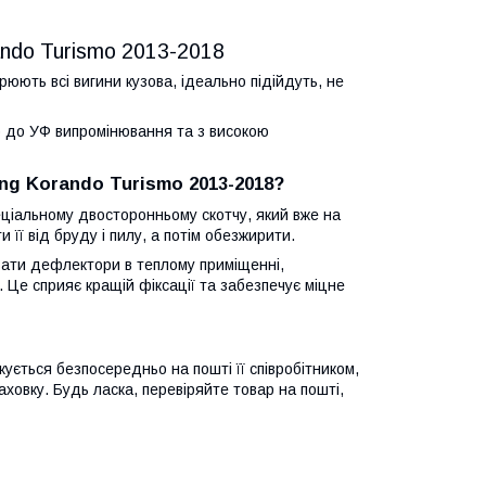
ando Turismo 2013-2018
юють всі вигини кузова, ідеально підійдуть, не
ого до УФ випромінювання та з високою
ng Korando Turismo 2013-2018?
еціальному двосторонньому скотчу, який вже на
її від бруду і пилу, а потім обезжирити.
ати дефлектори в теплому приміщенні,
 Це сприяє кращій фіксації та забезпечує міцне
ується безпосередньо на пошті її співробітником,
ховку. Будь ласка, перевіряйте товар на пошті,