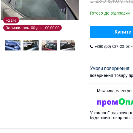
1 230 ₴/компл
Готово до відправки
–21%
Залишилось
0
0
днів
0
0
0
0
0
0
Купити
+380 (50) 027-23-53
повернення товару п
У компанії підключені
будь-який товар не п