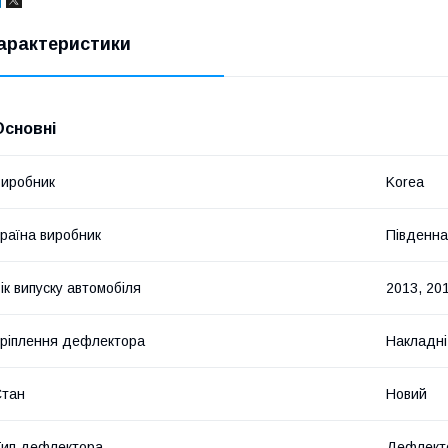
арактеристики
Основні
иробник
Korea
раїна виробник
Південна
ік випуску автомобіля
2013, 201
ріплення дефлектора
Накладні
Стан
Новий
ип дефлектора
Дефлекто