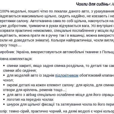
Чохли для сидінь
< 
00% модельні, пошиті чітко по лекалах даного авто, з урахуванням
адягаються максимально щільно, сидять надійно, не ковзають і не
еретяжки салону. Автотканина сама по собі щільна, накочується на
уже добротним, тримаючи в руках відчувається вага. Усі внутрішні
озірвати практично неможливо, спеціальні послаблення у місцях під 
ицвітають, можна прати як в ручну так і в машинці, можна використ
охли не доведеться знімати). Кольори найпрактичніші, чохли вигля
орсу тощо....
иробник: Україна, використовуються автомобільні тканини з Польщі,
овна комплектація:
спинки закриті, якщо задня спинка роздільна, то деталі так са
спинки або сидіння;
для моделей авто із заднім
підлокітником
обов'язковий клапан
чохол;
окремі деталі на кожен елемент салону: для крісла, для спинки, 
отвори для кріплень, ременів тощо...;
для авто з airbag спеціально ослаблене місце для його спрац
логотип на передніх чохлах
шнурок для щільної фіксації та затягування чохла по його пер
олір: темно-сірий, практично чорний, на деякі моделі є чорні кол