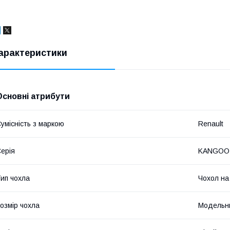
арактеристики
Основні атрибути
умісність з маркою
Renault
ерія
KANGOO 
ип чохла
Чохол на
озмір чохла
Модельн