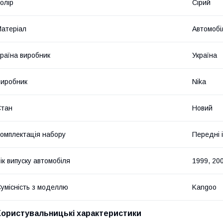
олір
Сірий
атеріал
Автомобі
раїна виробник
Україна
иробник
Nika
Стан
Новий
омплектація набору
Передні і
ік випуску автомобіля
1999, 200
умісність з моделлю
Kangoo
Користувальницькі характеристики