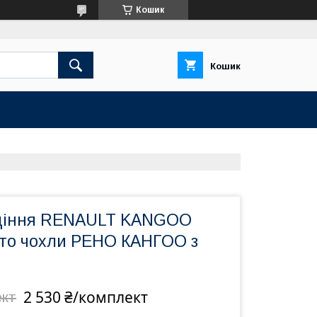
Кошик
Кошик
идіння RENAULT KANGOO
вто чохли РЕНО КАНГОО з
2 530 ₴/комплект
ект