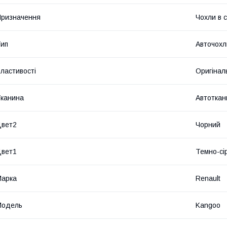
ризначення
Чохли в 
ип
Авточохл
ластивості
Оригінал
канина
Автоткан
Цвет2
Чорний
Цвет1
Темно-сі
Марка
Renault
Модель
Kangoo