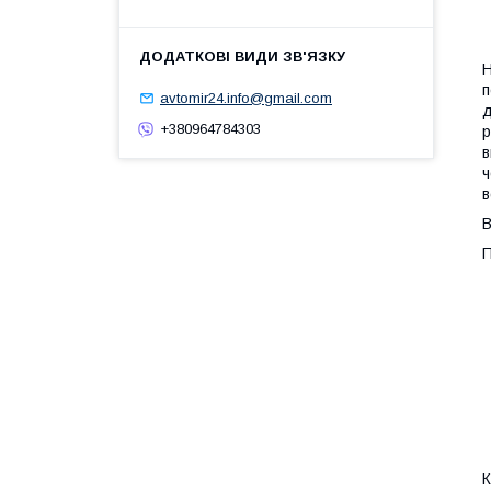
1
Н
п
avtomir24.info@gmail.com
д
+380964784303
р
в
ч
в
В
П
К