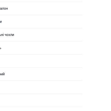
салон
и
ьні чохли
ь
рий