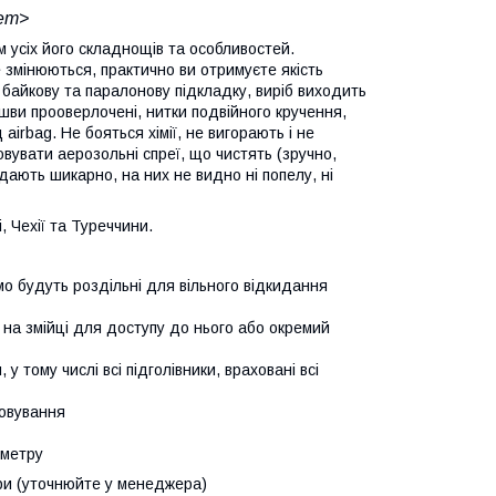
/em>
 усіх його складнощів та особливостей.
 змінюються, практично ви отримуєте якість
 байкову та паралонову підкладку, виріб виходить
 шви прооверлочені, нитки подвійного кручення,
airbag. Не бояться хімії, не вигорають і не
овувати аерозольні спреї, що чистять (зручно,
дають шикарно, на них не видно ні попелу, ні
 Чехії та Туреччини.
мо будуть роздільні для вільного відкидання
 на змійці для доступу до нього або окремий
у тому числі всі підголівники, враховані всі
ьовування
иметру
ьори (уточнюйте у менеджера)