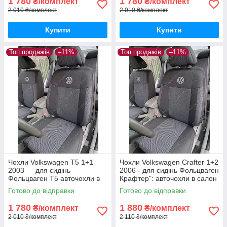
1 780
1 780
₴/комплект
₴/комплект
2 010 ₴/комплект
2 010 ₴/комплект
Купити
Купити
Топ продажів
–11%
Топ продажів
–11%
Чохли Volkswagen T5 1+1
Чохли Volkswagen Crafter 1+2
2003 — для сидінь
2006 - для сидінь Фольцваген
Фольцваген Т5 авточохли в
Крафтер": авточохли в салон
салон якість
якість
Готово до відправки
Готово до відправки
1 780
1 880
₴/комплект
₴/комплект
2 010 ₴/комплект
2 110 ₴/комплект