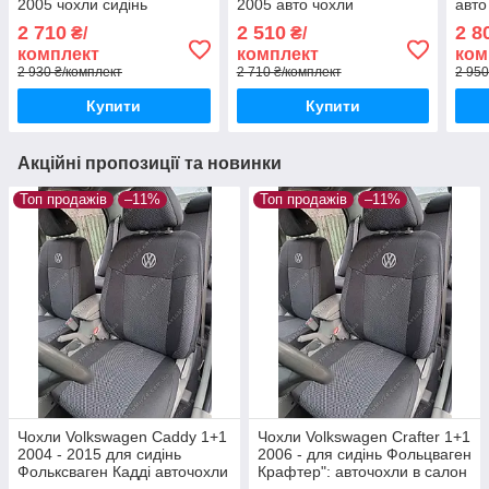
2005 чохли сидінь
2005 авто чохли
авто
Фольцваген Пассат Б5
Фольцваген ПАСАТ Б5
ПАСС
2 710
2 510
2 8
₴/
₴/
чохли Volkswagen Passat
седан (роздільна спинка)
спин
комплект
комплект
ком
B5
2 930 ₴/комплект
2 710 ₴/комплект
2 950
Купити
Купити
Акційні пропозиції та новинки
Топ продажів
–11%
Топ продажів
–11%
Чохли Volkswagen Caddy 1+1
Чохли Volkswagen Crafter 1+1
2004 - 2015 для сидінь
2006 - для сидінь Фольцваген
Фольксваген Кадді авточохли
Крафтер": авточохли в салон
в салон якість
якість