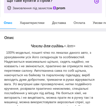
Що таке купити з Пром?
Замовлення під захистом
Опис
Характеристики
Доставка
Оплата
Умови п
Опис
Чохли для сидінь
< /em>
100% модельні, пошиті чітко по лекалах даного авто, з
урахуванням усіх його складнощів та особливостей.
Надягаються максимально щільно, сидять надійно, не
ковзають і не змінюються, практично ви отримуєте якість
перетяжки салону. Автотканина сама по собі щільна,
накочується на байкову та паралонову підкладку, виріб
виходить дуже добротним, тримаючи в руках відчувається
вага. Усі внутрішні шви прооверлочені, нитки подвійного
кручення, розірвати практично неможливо, спеціальні
послаблення у місцях під airbag. Не бояться хімії, не
вигорають і не вицвітають, можна прати як в ручну так і в
машинці, можна використовувати аерозольні спреї, що