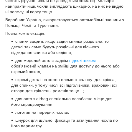
чистять (зручно, чохли не доведеться знімати). Кольори
найпрактичніші, чохли виглядають шикарно, на них не видно
ні попелу, ні ворсу тощо....
Виробник: Україна, використовуються автомобільні тканини з
Польщі, Чехії та Туреччини.
Повна комплектація:
спинки закриті, якщо задня спинка роздільна, то
деталі так само будуть роздільні для вільного
відкидання спинки або сидіння;
для моделей авто із заднім
підлокітником
обов'язковий клапан на змійці для доступу до нього або
окремий чохол;
окремі деталі на кожен елемент салону: для крісла,
для спинки, у тому числі всі підголівники, враховані всі
отвори для кріплень, ременів тощо...;
для авто з airbag спеціально ослаблене місце для
його спрацьовування
логотип на передніх чохлах
шнурок для щільної фіксації та затягування чохла по
його периметру